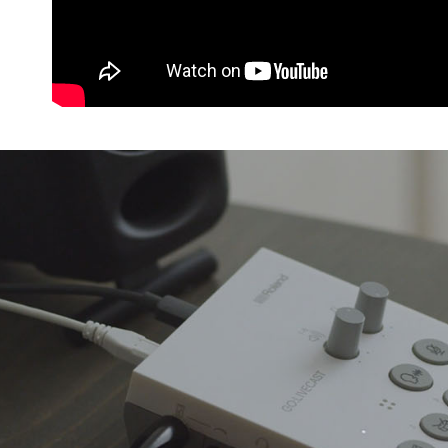
7-11取貨
絡購買商品
先享後付
每筆NT$6
※ 交易是
是否繳費成
宅配
付客戶支
每筆NT$7
【注意事
付款後門
１．透過由
交易，需
免運費
求債權轉
２．關於
https://aft
３．未成
「AFTE
任。
４．使用「
即時審查
結果請求
５．嚴禁
形，恩沛
動。