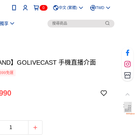
0
中文 (繁體)
TWD
獨享
AND】GOLIVECAST 手機直播介面
399免運
990