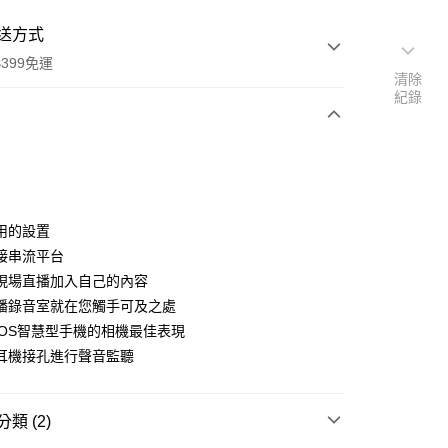
送方式
399免運
清除
紀錄
次付款
期付款
0 利率 每期
NT$2,330
21家銀行
用的設置
0 利率 每期
NT$1,165
21家銀行
庫商業銀行
第一商業銀行
接串流平台
業銀行
彰化商業銀行
 0 利率 每期
NT$582
21家銀行
現場直播加入自己的內容
庫商業銀行
第一商業銀行
業儲蓄銀行
台北富邦商業銀行
業銀行
彰化商業銀行
播錄音室就在您觸手可及之處
庫商業銀行
第一商業銀行
付款
華商業銀行
兆豐國際商業銀行
業儲蓄銀行
台北富邦商業銀行
iOS智慧型手機的相機最佳表現
業銀行
彰化商業銀行
小企業銀行
台中商業銀行
華商業銀行
兆豐國際商業銀行
業儲蓄銀行
台北富邦商業銀行
耳機接孔進行聲音監聽
台灣）商業銀行
華泰商業銀行
小企業銀行
台中商業銀行
華商業銀行
兆豐國際商業銀行
業銀行
遠東國際商業銀行
台灣）商業銀行
華泰商業銀行
小企業銀行
台中商業銀行
業銀行
永豐商業銀行
業銀行
遠東國際商業銀行
台灣）商業銀行
華泰商業銀行
類 (2)
業銀行
星展（台灣）商業銀行
業銀行
永豐商業銀行
業銀行
遠東國際商業銀行
際商業銀行
中國信託商業銀行