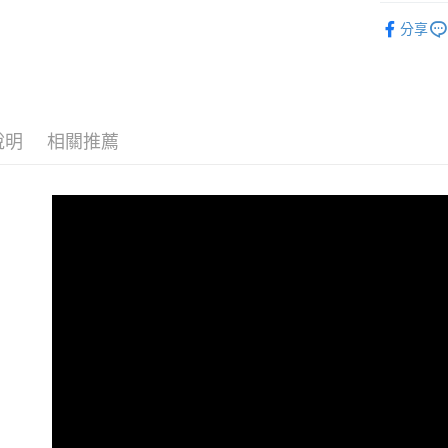
玉山商
元大商
音訊設備
台灣樂
悠遊付
台新國
分享
玉山商
台灣樂
｜音訊設
台新國
Google Pa
台灣樂
全支付
全盈+PAY
說明
相關推薦
AFTEE先
相關說明
【關於「A
ATM付款
AFTEE
便利好安
１．簡單
２．便利
運送方式
３．安心
全家取貨
【「AFT
每筆NT$6
１．於結帳
付」結帳
萊爾富取
２．訂單
３．收到繳
每筆NT$6
／ATM／
※ 請注意