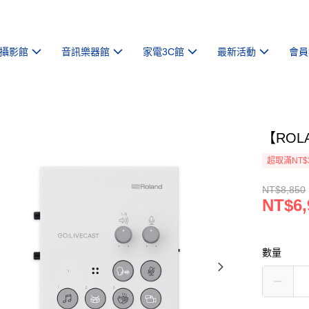
攝影館
音訊樂器館
家電3C館
最新活動
會員
【ROL
超取滿NT$
NT$8,850
NT$6,
數量