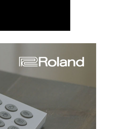
付款
的店家。未經商家同意取消之訂單仍視為有效，需透過AFTEE
繳納相關費用。
0，滿NT$399(含以上)免運費
否成功請以「AFTEE先享後付 」之結帳頁面顯示為準，若有關於
功／繳費後需取消欲退款等相關疑問，請聯繫「AFTEE先享後
援中心」
https://netprotections.freshdesk.com/support/home
5，滿NT$399(含以上)免運費
項】
市自取
恩沛科技股份有限公司提供之「AFTEE先享後付」服務完成之
依本服務之必要範圍內提供個人資料，並將交易相關給付款項請
讓予恩沛科技股份有限公司。
個人資料處理事宜，請瀏覽以下網址：
ee.tw/terms/#terms3
年的使用者請事先徵得法定代理人或監護人之同意方可使用
E先享後付」，若未經同意申辦者引起之損失，本公司不負相關責
AFTEE先享後付」時，將依據個別帳號之用戶狀況，依本公司
核予不同之上限額度；若仍有額度不足之情形，本公司將視審查
用戶進行身份認證。
一人註冊多個帳號或使用他人資訊註冊。若發現惡意使用之情
科技股份有限公司將有權停止該用戶之使用額度並採取法律行