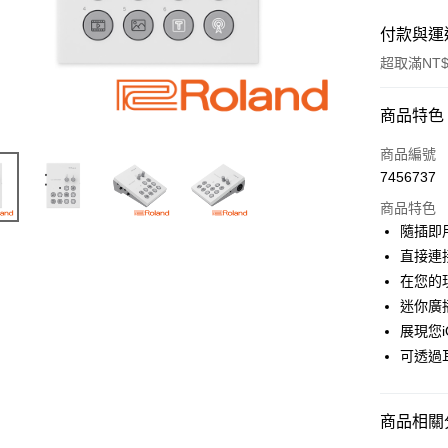
付款與運
超取滿NT$
付款方式
商品特色
信用卡一
商品編號
7456737
信用卡分
商品特色
3 期 
隨插即
6 期 
合作金
直接連
華南商
12 期
在您的
合作金
上海商
華南商
迷你廣
合作金
超商取貨
國泰世
上海商
展現您
華南商
臺灣中
國泰世
LINE Pay
上海商
可透過
匯豐（
臺灣中
國泰世
聯邦商
匯豐（
Apple Pay
臺灣中
元大商
聯邦商
匯豐（
商品相關分
玉山商
街口支付
元大商
聯邦商
台新國