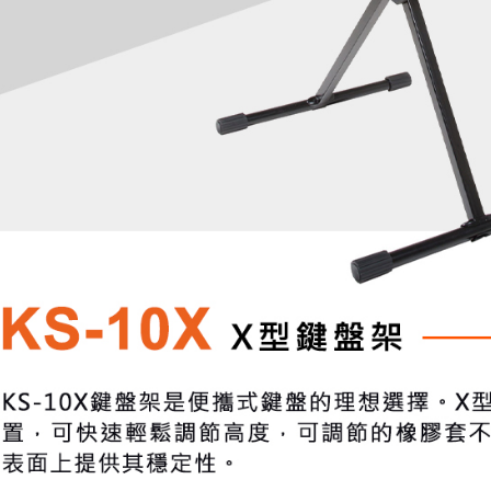
是否繳費成
付客戶支
【注意事
１．透過由
交易，需
求債權轉
２．關於
https://aft
３．未成
「AFTE
任。
４．使用「
即時審查
結果請求
５．嚴禁
形，恩沛
動。