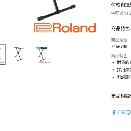
付款與運
宅配滿NT$
付款方式
商品特色
信用卡一
商品編號
7456749
信用卡分
商品特色
3 期 
耐重的
6 期 
合作金
採用彈
華南商
12 期
可調節
合作金
上海商
華南商
合作金
LINE Pay
國泰世
上海商
華南商
臺灣中
國泰世
商品相關分
Apple Pay
上海商
匯豐（
臺灣中
國泰世
聯邦商
音訊設備
匯豐（
街口支付
臺灣中
元大商
分享
聯邦商
匯豐（
｜音訊設
玉山商
悠遊付
元大商
聯邦商
台新國
玉山商
元大商
台灣樂
Google Pa