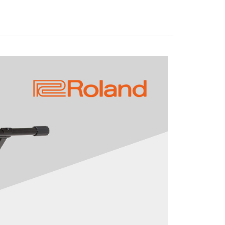
際商業銀行
中國信託商業銀行
業銀行
星展（台灣）商業銀行
天信用卡公司
際商業銀行
中國信託商業銀行
天信用卡公司
享後付
FTEE先享後付」】
先享後付是「在收到商品之後才付款」的支付方式。 讓您購物簡單
心！
：不需註冊會員、不需綁卡、不需儲值。
：只要手機號碼，簡訊認證，即可結帳。
：先確認商品／服務後，再付款。
EE先享後付」結帳流程】
5，滿NT$399(含以上)免運費
方式選擇「AFTEE先享後付」後，將跳轉至「AFTEE先享後
頁面，進行簡訊認證並確認金額後，即可完成結帳。
市自取
成立數日內，您將收到繳費通知簡訊。
費通知簡訊後14天內，點擊此簡訊中的連結，可透過四大超商
網路銀行／等多元方式進行付款，方視為交易完成。
：結帳手續完成當下不需立刻繳費，但若您需要取消訂單，請聯
的店家。未經商家同意取消之訂單仍視為有效，需透過AFTEE
繳納相關費用。
否成功請以「AFTEE先享後付 」之結帳頁面顯示為準，若有關於