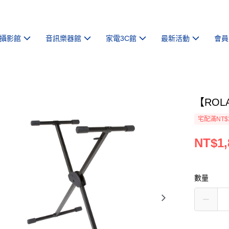
攝影館
音訊樂器館
家電3C館
最新活動
會員
【ROL
宅配滿NT$
NT$1,
數量