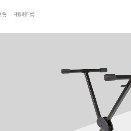
台新國
玉山商
台灣樂
台新國
全支付
說明
相關推薦
台灣樂
全盈+PAY
AFTEE先
相關說明
【關於「A
ATM付款
AFTEE
便利好安
１．簡單
２．便利
運送方式
３．安心
宅配
【「AFT
每筆NT$7
１．於結帳
付」結帳
付款後門
２．訂單
３．收到繳
免運費
／ATM／
※ 請注意
絡購買商品
先享後付
※ 交易是