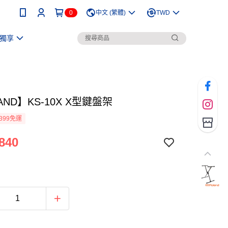
0
中文 (繁體)
TWD
獨享
AND】KS-10X X型鍵盤架
399免運
840