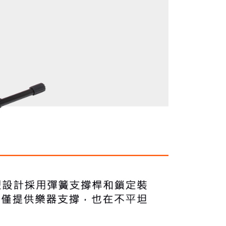
功／繳費後需取消欲退款等相關疑問，請聯繫「AFTEE先享後
援中心」
https://netprotections.freshdesk.com/support/home
項】
恩沛科技股份有限公司提供之「AFTEE先享後付」服務完成之
依本服務之必要範圍內提供個人資料，並將交易相關給付款項請
讓予恩沛科技股份有限公司。
個人資料處理事宜，請瀏覽以下網址：
ee.tw/terms/#terms3
年的使用者請事先徵得法定代理人或監護人之同意方可使用
E先享後付」，若未經同意申辦者引起之損失，本公司不負相關責
AFTEE先享後付」時，將依據個別帳號之用戶狀況，依本公司
核予不同之上限額度；若仍有額度不足之情形，本公司將視審查
用戶進行身份認證。
一人註冊多個帳號或使用他人資訊註冊。若發現惡意使用之情
科技股份有限公司將有權停止該用戶之使用額度並採取法律行