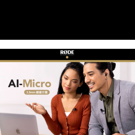
【關於「AFTEE先享後付」】
ATM付款
AFTEE先享後付是「在收到商品之後才付款」的支付方式。 讓您購物簡單
便利好安心！
１．簡單：不需註冊會員、不需綁卡、不需儲值。
運送方式
２．便利：只要手機號碼，簡訊認證，即可結帳。
３．安心：先確認商品／服務後，再付款。
全家取貨付款
每筆NT$60，滿NT$399(含以上)免運費
【「AFTEE先享後付」結帳流程】
１．於結帳方式選擇「AFTEE先享後付」後，將跳轉至「AFTEE先享後付」
萊爾富取貨付款
結帳頁面，進行簡訊認證並確認金額後，即可完成結帳。
２．訂單成立數日內，您將收到繳費通知簡訊。
每筆NT$60，滿NT$399(含以上)免運費
３．收到繳費通知簡訊後14天內，點擊此簡訊中的連結，可透過四大超商／
ATM／網路銀行／等多元方式進行付款，方視為交易完成。
7-11取貨付款
※ 請注意：結帳手續完成當下不需立刻繳費，但若您需要取消訂單，請聯絡
每筆NT$60，滿NT$399(含以上)免運費
購買商品的店家。未經商家同意取消之訂單仍視為有效，需透過AFTEE先享
後付繳納相關費用。
宅配
※ 交易是否成功請以「AFTEE先享後付 」之結帳頁面顯示為準，若有關於
是否繳費成功／繳費後需取消欲退款等相關疑問，請聯繫「AFTEE先享後付
每筆NT$75，滿NT$399(含以上)免運費
客戶支援中心」
https://netprotections.freshdesk.com/support/home
付款後門市自取
【注意事項】
１．透過由恩沛科技股份有限公司提供之「AFTEE先享後付」服務完成之交
免運費
易，需依本服務之必要範圍內提供個人資料，並將交易相關給付款項請求債
權轉讓予恩沛科技股份有限公司。
２．關於個人資料處理事宜，請瀏覽以下網址：