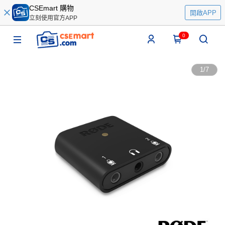
CSEmart 購物
開啟APP
立刻使用官方APP
0
1
/
7