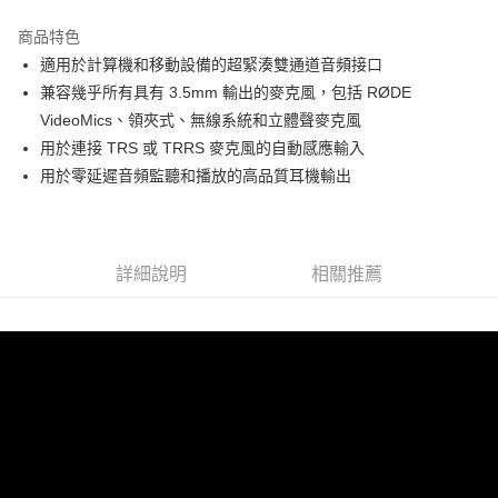
3 期 0 利率 每期
NT$993
21家銀行
商品特色
6 期 0 利率 每期
NT$496
21家銀行
合作金庫商業銀行
第一商業銀行
適用於計算機和移動設備的超緊湊雙通道音頻接口
華南商業銀行
彰化商業銀行
12 期 0 利率 每期
NT$248
21家銀行
合作金庫商業銀行
第一商業銀行
兼容幾乎所有具有 3.5mm 輸出的麥克風，包括 RØDE
上海商業儲蓄銀行
台北富邦商業銀行
華南商業銀行
彰化商業銀行
合作金庫商業銀行
第一商業銀行
超商取貨付款
國泰世華商業銀行
兆豐國際商業銀行
VideoMics、領夾式、無線系統和立體聲麥克風
上海商業儲蓄銀行
台北富邦商業銀行
華南商業銀行
彰化商業銀行
臺灣中小企業銀行
台中商業銀行
用於連接 TRS 或 TRRS 麥克風的自動感應輸入
國泰世華商業銀行
兆豐國際商業銀行
LINE Pay
上海商業儲蓄銀行
台北富邦商業銀行
匯豐（台灣）商業銀行
華泰商業銀行
臺灣中小企業銀行
台中商業銀行
用於零延遲音頻監聽和播放的高品質耳機輸出
國泰世華商業銀行
兆豐國際商業銀行
聯邦商業銀行
遠東國際商業銀行
匯豐（台灣）商業銀行
華泰商業銀行
Apple Pay
臺灣中小企業銀行
台中商業銀行
元大商業銀行
永豐商業銀行
聯邦商業銀行
遠東國際商業銀行
匯豐（台灣）商業銀行
華泰商業銀行
玉山商業銀行
星展（台灣）商業銀行
街口支付
元大商業銀行
永豐商業銀行
聯邦商業銀行
遠東國際商業銀行
台新國際商業銀行
中國信託商業銀行
玉山商業銀行
星展（台灣）商業銀行
詳細說明
相關推薦
元大商業銀行
永豐商業銀行
台灣樂天信用卡公司
悠遊付
台新國際商業銀行
中國信託商業銀行
玉山商業銀行
星展（台灣）商業銀行
台灣樂天信用卡公司
台新國際商業銀行
中國信託商業銀行
Google Pay
台灣樂天信用卡公司
全支付
全盈+PAY
AFTEE先享後付
相關說明