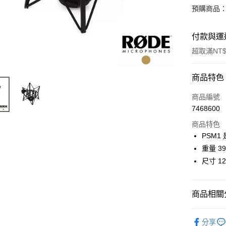
預購商品：
付款與運
超取滿NT$
付款方式
商品特色
信用卡一
商品編號
7468600
信用卡分
商品特色
3 期 
PSM1 
6 期 
合作金
重量 39
華南商
12 期
尺寸 12
合作金
上海商
華南商
合作金
超商取貨
國泰世
上海商
華南商
臺灣中
國泰世
商品相關分
LINE Pay
上海商
匯豐（
臺灣中
國泰世
聯邦商
音訊設備
匯豐（
Apple Pay
臺灣中
元大商
分享
聯邦商