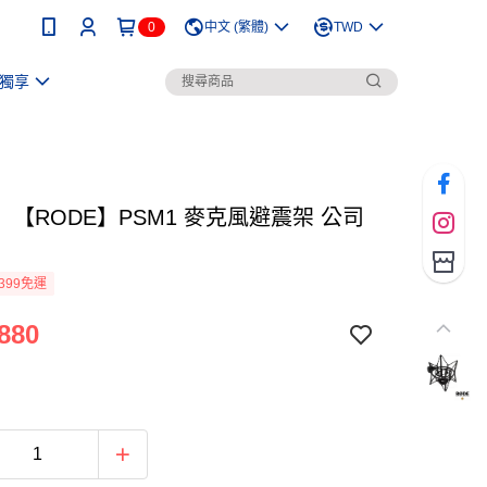
0
中文 (繁體)
TWD
獨享
【RODE】PSM1 麥克風避震架 公司
399免運
880