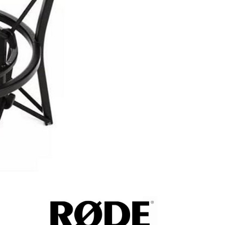
0，滿NT$399(含以上)免運費
網路銀行／等多元方式進行付款，方視為交易完成。
：結帳手續完成當下不需立刻繳費，但若您需要取消訂單，請聯
付款
的店家。未經商家同意取消之訂單仍視為有效，需透過AFTEE
繳納相關費用。
0，滿NT$399(含以上)免運費
否成功請以「AFTEE先享後付 」之結帳頁面顯示為準，若有關於
功／繳費後需取消欲退款等相關疑問，請聯繫「AFTEE先享後
援中心」
https://netprotections.freshdesk.com/support/home
5，滿NT$399(含以上)免運費
項】
市自取
恩沛科技股份有限公司提供之「AFTEE先享後付」服務完成之
依本服務之必要範圍內提供個人資料，並將交易相關給付款項請
讓予恩沛科技股份有限公司。
個人資料處理事宜，請瀏覽以下網址：
ee.tw/terms/#terms3
年的使用者請事先徵得法定代理人或監護人之同意方可使用
E先享後付」，若未經同意申辦者引起之損失，本公司不負相關責
AFTEE先享後付」時，將依據個別帳號之用戶狀況，依本公司
核予不同之上限額度；若仍有額度不足之情形，本公司將視審查
用戶進行身份認證。
一人註冊多個帳號或使用他人資訊註冊。若發現惡意使用之情
科技股份有限公司將有權停止該用戶之使用額度並採取法律行