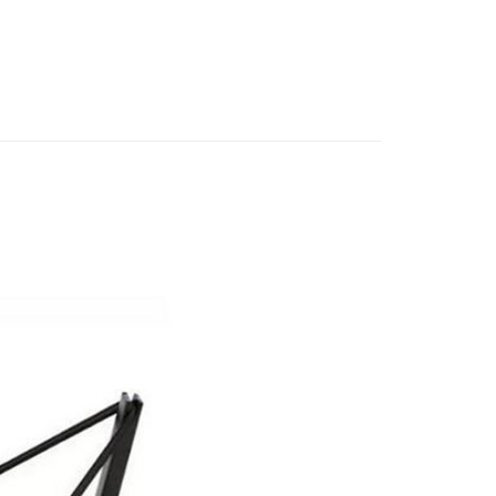
台灣）商業銀行
華泰商業銀行
備專區｜
音訊配件
業銀行
星展（台灣）商業銀行
業銀行
永豐商業銀行
業銀行
遠東國際商業銀行
際商業銀行
中國信託商業銀行
業銀行
星展（台灣）商業銀行
艦館
音訊配件
業銀行
永豐商業銀行
天信用卡公司
際商業銀行
中國信託商業銀行
業銀行
星展（台灣）商業銀行
天信用卡公司
際商業銀行
中國信託商業銀行
y
天信用卡公司
享後付
FTEE先享後付」】
先享後付是「在收到商品之後才付款」的支付方式。 讓您購物簡單
心！
：不需註冊會員、不需綁卡、不需儲值。
：只要手機號碼，簡訊認證，即可結帳。
：先確認商品／服務後，再付款。
付款
EE先享後付」結帳流程】
0，滿NT$399(含以上)免運費
方式選擇「AFTEE先享後付」後，將跳轉至「AFTEE先享後
頁面，進行簡訊認證並確認金額後，即可完成結帳。
貨付款
成立數日內，您將收到繳費通知簡訊。
費通知簡訊後14天內，點擊此簡訊中的連結，可透過四大超商