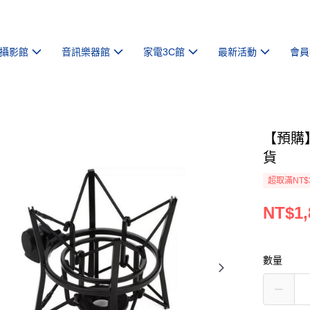
攝影館
音訊樂器館
家電3C館
最新活動
會員
【預購】
貨
超取滿NT$
NT$1,
數量