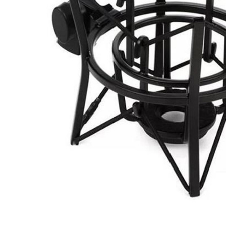
每筆NT$6
／ATM／
※ 請注意
7-11取貨
絡購買商品
先享後付
每筆NT$6
※ 交易是
是否繳費成
宅配
付客戶支
每筆NT$7
【注意事
付款後門
１．透過由
交易，需
免運費
求債權轉
２．關於
https://aft
３．未成
「AFTE
任。
４．使用「
即時審查
結果請求
５．嚴禁
形，恩沛
動。