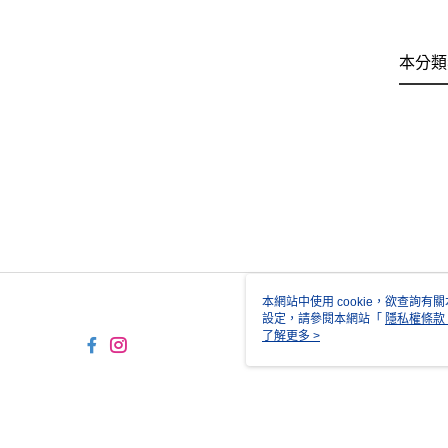
本分類
本網站中使用 cookie，欲查詢有關
設定，請參閱本網站「
隱私權條款
使用 cookie。
了解更多 >