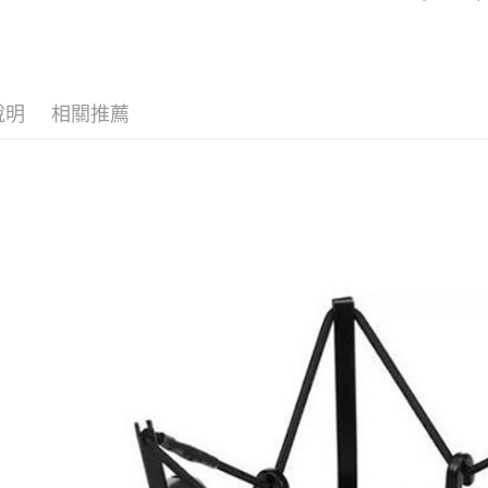
匯豐（
｜音訊設
玉山商
街口支付
元大商
聯邦商
台新國
玉山商
RØDE 旗
元大商
台灣樂
悠遊付
台新國
玉山商
台灣樂
台新國
Google Pa
說明
相關推薦
台灣樂
全支付
全盈+PAY
AFTEE先
相關說明
【關於「A
ATM付款
AFTEE
便利好安
１．簡單
２．便利
運送方式
３．安心
全家取貨
【「AFT
每筆NT$6
１．於結帳
付」結帳
萊爾富取
２．訂單
３．收到繳