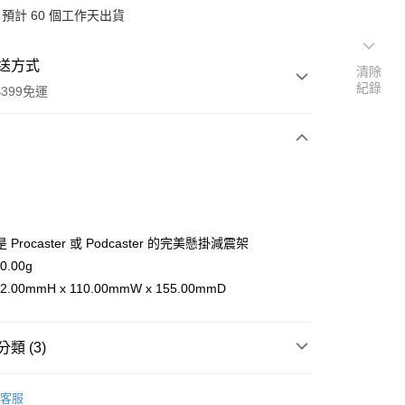
預計 60 個工作天出貨
送方式
清除
紀錄
399免運
次付款
期付款
0 利率 每期
NT$626
21家銀行
是 Procaster 或 Podcaster 的完美懸掛減震架
0 利率 每期
NT$313
21家銀行
庫商業銀行
第一商業銀行
0.00g
業銀行
彰化商業銀行
 0 利率 每期
NT$156
21家銀行
2.00mmH x 110.00mmW x 155.00mmD
庫商業銀行
第一商業銀行
業儲蓄銀行
台北富邦商業銀行
業銀行
彰化商業銀行
庫商業銀行
第一商業銀行
付款
華商業銀行
兆豐國際商業銀行
業儲蓄銀行
台北富邦商業銀行
業銀行
彰化商業銀行
小企業銀行
台中商業銀行
華商業銀行
兆豐國際商業銀行
類 (3)
業儲蓄銀行
台北富邦商業銀行
台灣）商業銀行
華泰商業銀行
小企業銀行
台中商業銀行
華商業銀行
兆豐國際商業銀行
業銀行
遠東國際商業銀行
品牌
RØDE
台灣）商業銀行
華泰商業銀行
小企業銀行
台中商業銀行
業銀行
永豐商業銀行
客服
業銀行
遠東國際商業銀行