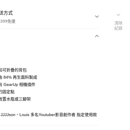
送方式
399免運
清除
紀錄
次付款
期付款
0 利率 每期
NT$853
21家銀行
和可折疊的背包
0 利率 每期
NT$426
21家銀行
庫商業銀行
第一商業銀行
 84% 再生面料製成
業銀行
彰化商業銀行
 0 利率 每期
NT$213
21家銀行
 GearUp 相機插件
庫商業銀行
第一商業銀行
業儲蓄銀行
台北富邦商業銀行
業銀行
彰化商業銀行
的固定點
庫商業銀行
第一商業銀行
華商業銀行
兆豐國際商業銀行
業儲蓄銀行
台北富邦商業銀行
放置水瓶或三腳架
業銀行
彰化商業銀行
小企業銀行
台中商業銀行
華商業銀行
兆豐國際商業銀行
業儲蓄銀行
台北富邦商業銀行
台灣）商業銀行
華泰商業銀行
小企業銀行
台中商業銀行
華商業銀行
兆豐國際商業銀行
業銀行
遠東國際商業銀行
JJJson、Louis 多名Youtuber影音創作者 指定使用款
台灣）商業銀行
華泰商業銀行
小企業銀行
台中商業銀行
業銀行
永豐商業銀行
業銀行
遠東國際商業銀行
台灣）商業銀行
華泰商業銀行
業銀行
星展（台灣）商業銀行
業銀行
永豐商業銀行
業銀行
遠東國際商業銀行