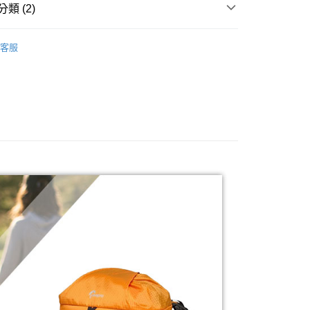
際商業銀行
中國信託商業銀行
類 (2)
業銀行
星展（台灣）商業銀行
業銀行
永豐商業銀行
天信用卡公司
y
際商業銀行
中國信託商業銀行
業銀行
星展（台灣）商業銀行
品牌
LOWEPRO 羅普
天信用卡公司
際商業銀行
中國信託商業銀行
客服
天信用卡公司
材專區｜
相機包/背帶
享後付
FTEE先享後付」】
先享後付是「在收到商品之後才付款」的支付方式。 讓您購物簡單
心！
：不需註冊會員、不需綁卡、不需儲值。
：只要手機號碼，簡訊認證，即可結帳。
：先確認商品／服務後，再付款。
EE先享後付」結帳流程】
5，滿NT$399(含以上)免運費
方式選擇「AFTEE先享後付」後，將跳轉至「AFTEE先享後
頁面，進行簡訊認證並確認金額後，即可完成結帳。
市自取
成立數日內，您將收到繳費通知簡訊。
費通知簡訊後14天內，點擊此簡訊中的連結，可透過四大超商
網路銀行／等多元方式進行付款，方視為交易完成。
：結帳手續完成當下不需立刻繳費，但若您需要取消訂單，請聯
的店家。未經商家同意取消之訂單仍視為有效，需透過AFTEE