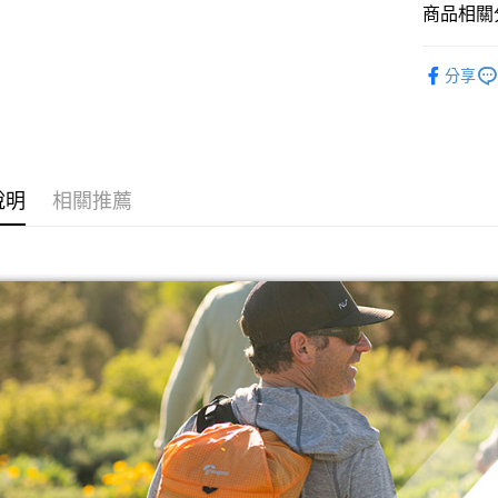
台新國
商品相關分
玉山商
元大商
台灣樂
Google Pa
台新國
玉山商
攝影器材
台灣樂
台新國
全支付
分享
台灣樂
｜攝影器
全盈+PAY
AFTEE先
相關說明
說明
相關推薦
【關於「A
ATM付款
AFTEE
便利好安
１．簡單
２．便利
運送方式
３．安心
宅配
【「AFT
每筆NT$7
１．於結帳
付」結帳
付款後門
２．訂單
３．收到繳
免運費
／ATM／
※ 請注意
絡購買商品