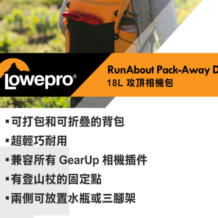
先享後付
※ 交易是
是否繳費成
付客戶支
【注意事
１．透過由
交易，需
求債權轉
２．關於
https://aft
３．未成
「AFTE
任。
４．使用「
即時審查
結果請求
５．嚴禁
形，恩沛
動。