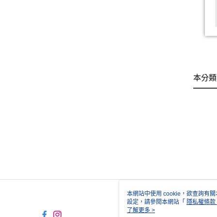
本分類
本網站中使用 cookie，欲查詢有關
設定，請參閱本網站「
隱私權條款
使用 cookie。
了解更多 >