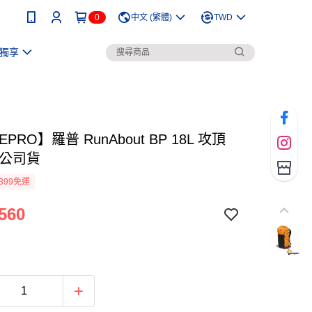
0
中文 (繁體)
TWD
獨享
PRO】羅普 RunAbout BP 18L 攻頂
 公司貨
399免運
560