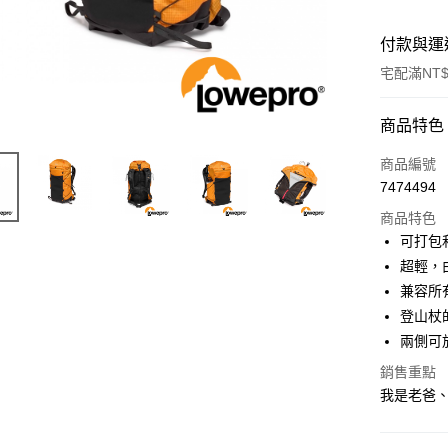
付款與運
宅配滿NT$
付款方式
商品特色
信用卡一
商品編號
7474494
信用卡分
商品特色
3 期 
可打包
6 期 
合作金
超輕，由
華南商
12 期
兼容所有
合作金
上海商
華南商
登山杖
合作金
LINE Pay
國泰世
上海商
兩側可
華南商
臺灣中
國泰世
Apple Pay
上海商
匯豐（
銷售重點
臺灣中
國泰世
聯邦商
我是老爸、J
匯豐（
街口支付
臺灣中
元大商
聯邦商
匯豐（
玉山商
悠遊付
元大商
聯邦商