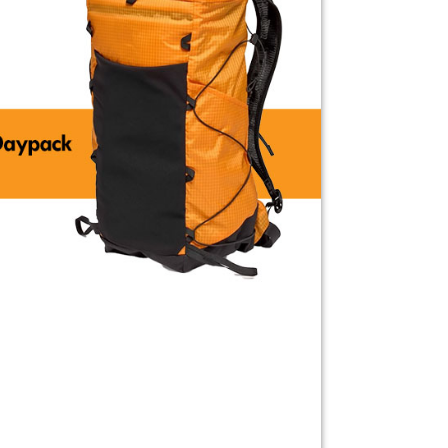
繳納相關費用。
否成功請以「AFTEE先享後付 」之結帳頁面顯示為準，若有關於
功／繳費後需取消欲退款等相關疑問，請聯繫「AFTEE先享後
援中心」
https://netprotections.freshdesk.com/support/home
項】
恩沛科技股份有限公司提供之「AFTEE先享後付」服務完成之
依本服務之必要範圍內提供個人資料，並將交易相關給付款項請
讓予恩沛科技股份有限公司。
個人資料處理事宜，請瀏覽以下網址：
ee.tw/terms/#terms3
年的使用者請事先徵得法定代理人或監護人之同意方可使用
E先享後付」，若未經同意申辦者引起之損失，本公司不負相關責
AFTEE先享後付」時，將依據個別帳號之用戶狀況，依本公司
核予不同之上限額度；若仍有額度不足之情形，本公司將視審查
用戶進行身份認證。
一人註冊多個帳號或使用他人資訊註冊。若發現惡意使用之情
科技股份有限公司將有權停止該用戶之使用額度並採取法律行