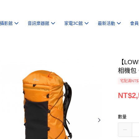
攝影館
音訊樂器館
家電3C館
最新活動
會員
【LOWE
相機包
宅配滿NT$
NT$2,
數量