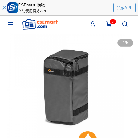
CSEmart 購物
開啟APP
立刻使用官方APP
0
1
/
5