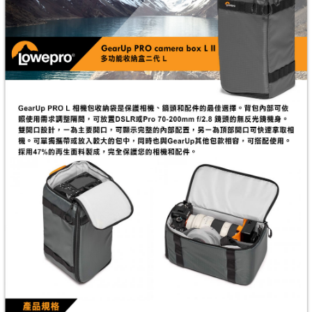
２．便利：只要手機號碼，簡訊認證，即可結帳。
３．安心：先確認商品／服務後，再付款。
宅配
每筆NT$75，滿NT$399(含以上)免運費
【「AFTEE先享後付」結帳流程】
１．於結帳方式選擇「AFTEE先享後付」後，將跳轉至「AFTEE先享後付」
付款後門市自取
結帳頁面，進行簡訊認證並確認金額後，即可完成結帳。
２．訂單成立數日內，您將收到繳費通知簡訊。
免運費
３．收到繳費通知簡訊後14天內，點擊此簡訊中的連結，可透過四大超商／
ATM／網路銀行／等多元方式進行付款，方視為交易完成。
※ 請注意：結帳手續完成當下不需立刻繳費，但若您需要取消訂單，請聯絡
購買商品的店家。未經商家同意取消之訂單仍視為有效，需透過AFTEE先享
後付繳納相關費用。
※ 交易是否成功請以「AFTEE先享後付 」之結帳頁面顯示為準，若有關於
是否繳費成功／繳費後需取消欲退款等相關疑問，請聯繫「AFTEE先享後付
客戶支援中心」
https://netprotections.freshdesk.com/support/home
【注意事項】
１．透過由恩沛科技股份有限公司提供之「AFTEE先享後付」服務完成之交
易，需依本服務之必要範圍內提供個人資料，並將交易相關給付款項請求債
權轉讓予恩沛科技股份有限公司。
２．關於個人資料處理事宜，請瀏覽以下網址：
https://aftee.tw/terms/#terms3
３．未成年的使用者請事先徵得法定代理人或監護人之同意方可使用
「AFTEE先享後付」，若未經同意申辦者引起之損失，本公司不負相關責
任。