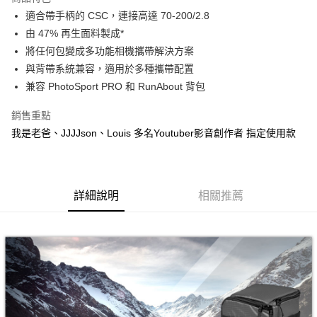
6 期 0 利率 每期
NT$265
21家銀行
合作金庫商業銀行
第一商業銀行
適合帶手柄的 CSC，連接高達 70-200/2.8
華南商業銀行
彰化商業銀行
12 期 0 利率 每期
NT$132
21家銀行
合作金庫商業銀行
第一商業銀行
由 47% 再生面料製成*
上海商業儲蓄銀行
台北富邦商業銀行
華南商業銀行
彰化商業銀行
合作金庫商業銀行
第一商業銀行
LINE Pay
國泰世華商業銀行
兆豐國際商業銀行
將任何包變成多功能相機攜帶解決方案
上海商業儲蓄銀行
台北富邦商業銀行
華南商業銀行
彰化商業銀行
臺灣中小企業銀行
台中商業銀行
與背帶系統兼容，適用於多種攜帶配置
國泰世華商業銀行
兆豐國際商業銀行
Apple Pay
上海商業儲蓄銀行
台北富邦商業銀行
匯豐（台灣）商業銀行
華泰商業銀行
臺灣中小企業銀行
台中商業銀行
兼容 PhotoSport PRO 和 RunAbout 背包
國泰世華商業銀行
兆豐國際商業銀行
聯邦商業銀行
遠東國際商業銀行
匯豐（台灣）商業銀行
華泰商業銀行
街口支付
臺灣中小企業銀行
台中商業銀行
元大商業銀行
永豐商業銀行
銷售重點
聯邦商業銀行
遠東國際商業銀行
匯豐（台灣）商業銀行
華泰商業銀行
玉山商業銀行
星展（台灣）商業銀行
悠遊付
元大商業銀行
永豐商業銀行
我是老爸、JJJJson、Louis 多名Youtuber影音創作者 指定使用款
聯邦商業銀行
遠東國際商業銀行
台新國際商業銀行
中國信託商業銀行
玉山商業銀行
星展（台灣）商業銀行
元大商業銀行
永豐商業銀行
台灣樂天信用卡公司
Google Pay
台新國際商業銀行
中國信託商業銀行
玉山商業銀行
星展（台灣）商業銀行
台灣樂天信用卡公司
台新國際商業銀行
中國信託商業銀行
全支付
台灣樂天信用卡公司
詳細說明
相關推薦
全盈+PAY
AFTEE先享後付
相關說明
【關於「AFTEE先享後付」】
ATM付款
AFTEE先享後付是「在收到商品之後才付款」的支付方式。 讓您購物簡單
便利好安心！
１．簡單：不需註冊會員、不需綁卡、不需儲值。
運送方式