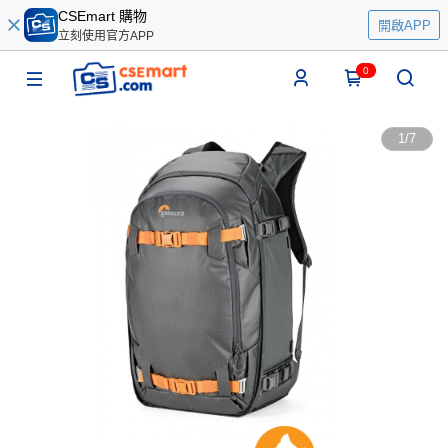
CSEmart 購物
開啟APP
立刻使用官方APP
0
1
/
7