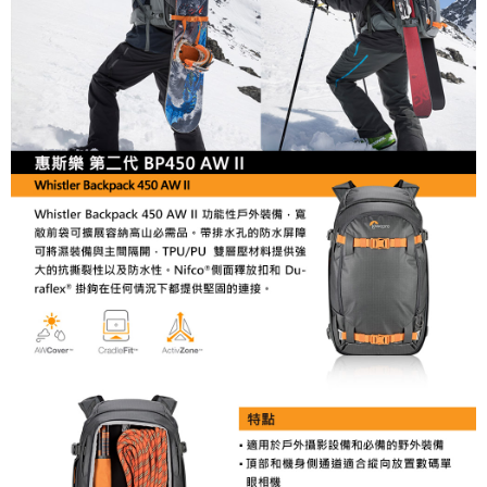
２．便利：只要手機號碼，簡訊認證，即可結帳。
３．安心：先確認商品／服務後，再付款。
宅配
每筆NT$75，滿NT$399(含以上)免運費
【「AFTEE先享後付」結帳流程】
１．於結帳方式選擇「AFTEE先享後付」後，將跳轉至「AFTEE先享後付」
付款後門市自取
結帳頁面，進行簡訊認證並確認金額後，即可完成結帳。
２．訂單成立數日內，您將收到繳費通知簡訊。
免運費
３．收到繳費通知簡訊後14天內，點擊此簡訊中的連結，可透過四大超商／
ATM／網路銀行／等多元方式進行付款，方視為交易完成。
※ 請注意：結帳手續完成當下不需立刻繳費，但若您需要取消訂單，請聯絡
購買商品的店家。未經商家同意取消之訂單仍視為有效，需透過AFTEE先享
後付繳納相關費用。
※ 交易是否成功請以「AFTEE先享後付 」之結帳頁面顯示為準，若有關於
是否繳費成功／繳費後需取消欲退款等相關疑問，請聯繫「AFTEE先享後付
客戶支援中心」
https://netprotections.freshdesk.com/support/home
【注意事項】
１．透過由恩沛科技股份有限公司提供之「AFTEE先享後付」服務完成之交
易，需依本服務之必要範圍內提供個人資料，並將交易相關給付款項請求債
權轉讓予恩沛科技股份有限公司。
２．關於個人資料處理事宜，請瀏覽以下網址：
https://aftee.tw/terms/#terms3
３．未成年的使用者請事先徵得法定代理人或監護人之同意方可使用
「AFTEE先享後付」，若未經同意申辦者引起之損失，本公司不負相關責
任。