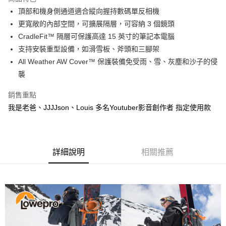
6 期 0 利率 每期
NT$2,031
21家銀行
合作金庫商業銀行
第一商業銀行
頂部和機身側通道適合縱向握持數碼單反相機
華南商業銀行
彰化商業銀行
12 期 0 利率 每期
NT$1,015
21家銀行
合作金庫商業銀行
第一商業銀行
更寬敞的內部空間，可擴展隔層，可容納 3 個鏡頭
上海商業儲蓄銀行
台北富邦商業銀行
華南商業銀行
彰化商業銀行
合作金庫商業銀行
第一商業銀行
LINE Pay
國泰世華商業銀行
兆豐國際商業銀行
CradleFit™ 隔層可保護高達 15 英寸的筆記本電腦
上海商業儲蓄銀行
台北富邦商業銀行
華南商業銀行
彰化商業銀行
臺灣中小企業銀行
台中商業銀行
支持安裝重型設備，如滑雪板、斧頭和三腳架
國泰世華商業銀行
兆豐國際商業銀行
Apple Pay
上海商業儲蓄銀行
台北富邦商業銀行
匯豐（台灣）商業銀行
華泰商業銀行
臺灣中小企業銀行
台中商業銀行
All Weather AW Cover™ 保護裝備免受雨、雪、灰塵和沙子的侵
國泰世華商業銀行
兆豐國際商業銀行
聯邦商業銀行
遠東國際商業銀行
匯豐（台灣）商業銀行
華泰商業銀行
街口支付
襲
臺灣中小企業銀行
台中商業銀行
元大商業銀行
永豐商業銀行
聯邦商業銀行
遠東國際商業銀行
匯豐（台灣）商業銀行
華泰商業銀行
玉山商業銀行
星展（台灣）商業銀行
悠遊付
元大商業銀行
永豐商業銀行
銷售重點
聯邦商業銀行
遠東國際商業銀行
台新國際商業銀行
中國信託商業銀行
玉山商業銀行
星展（台灣）商業銀行
我是老爸、JJJJson、Louis 多名Youtuber影音創作者 指定使用款
元大商業銀行
永豐商業銀行
台灣樂天信用卡公司
Google Pay
台新國際商業銀行
中國信託商業銀行
玉山商業銀行
星展（台灣）商業銀行
台灣樂天信用卡公司
台新國際商業銀行
中國信託商業銀行
全支付
台灣樂天信用卡公司
全盈+PAY
詳細說明
相關推薦
AFTEE先享後付
相關說明
【關於「AFTEE先享後付」】
ATM付款
AFTEE先享後付是「在收到商品之後才付款」的支付方式。 讓您購物簡單
便利好安心！
１．簡單：不需註冊會員、不需綁卡、不需儲值。
運送方式