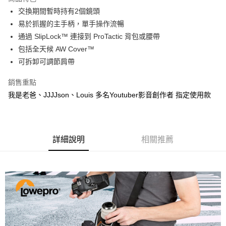
6 期 0 利率 每期
NT$341
21家銀行
合作金庫商業銀行
第一商業銀行
交換期間暫時持有2個鏡頭
華南商業銀行
彰化商業銀行
12 期 0 利率 每期
NT$170
21家銀行
合作金庫商業銀行
第一商業銀行
易於抓握的主手柄，單手操作流暢
上海商業儲蓄銀行
台北富邦商業銀行
華南商業銀行
彰化商業銀行
合作金庫商業銀行
第一商業銀行
LINE Pay
國泰世華商業銀行
兆豐國際商業銀行
通過 SlipLock™ 連接到 ProTactic 背包或腰帶
上海商業儲蓄銀行
台北富邦商業銀行
華南商業銀行
彰化商業銀行
臺灣中小企業銀行
台中商業銀行
包括全天候 AW Cover™
國泰世華商業銀行
兆豐國際商業銀行
Apple Pay
上海商業儲蓄銀行
台北富邦商業銀行
匯豐（台灣）商業銀行
華泰商業銀行
臺灣中小企業銀行
台中商業銀行
可拆卸可調節肩帶
國泰世華商業銀行
兆豐國際商業銀行
聯邦商業銀行
遠東國際商業銀行
匯豐（台灣）商業銀行
華泰商業銀行
街口支付
臺灣中小企業銀行
台中商業銀行
元大商業銀行
永豐商業銀行
銷售重點
聯邦商業銀行
遠東國際商業銀行
匯豐（台灣）商業銀行
華泰商業銀行
玉山商業銀行
星展（台灣）商業銀行
悠遊付
元大商業銀行
永豐商業銀行
我是老爸、JJJJson、Louis 多名Youtuber影音創作者 指定使用款
聯邦商業銀行
遠東國際商業銀行
台新國際商業銀行
中國信託商業銀行
玉山商業銀行
星展（台灣）商業銀行
元大商業銀行
永豐商業銀行
台灣樂天信用卡公司
Google Pay
台新國際商業銀行
中國信託商業銀行
玉山商業銀行
星展（台灣）商業銀行
台灣樂天信用卡公司
台新國際商業銀行
中國信託商業銀行
全支付
台灣樂天信用卡公司
詳細說明
相關推薦
全盈+PAY
AFTEE先享後付
相關說明
【關於「AFTEE先享後付」】
ATM付款
AFTEE先享後付是「在收到商品之後才付款」的支付方式。 讓您購物簡單
便利好安心！
１．簡單：不需註冊會員、不需綁卡、不需儲值。
運送方式