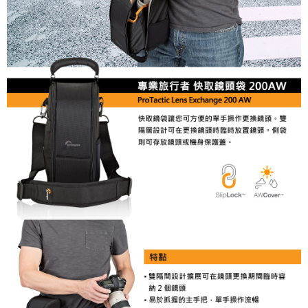
２．便利：只要手機號碼，簡訊認證，即可結帳。
３．安心：先確認商品／服務後，再付款。
宅配
每筆NT$75，滿NT$399(含以上)免運費
【「AFTEE先享後付」結帳流程】
１．於結帳方式選擇「AFTEE先享後付」後，將跳轉至「AFTEE先享後付」
付款後門市自取
結帳頁面，進行簡訊認證並確認金額後，即可完成結帳。
２．訂單成立數日內，您將收到繳費通知簡訊。
免運費
３．收到繳費通知簡訊後14天內，點擊此簡訊中的連結，可透過四大超商／
ATM／網路銀行／等多元方式進行付款，方視為交易完成。
※ 請注意：結帳手續完成當下不需立刻繳費，但若您需要取消訂單，請聯絡
購買商品的店家。未經商家同意取消之訂單仍視為有效，需透過AFTEE先享
後付繳納相關費用。
※ 交易是否成功請以「AFTEE先享後付 」之結帳頁面顯示為準，若有關於
是否繳費成功／繳費後需取消欲退款等相關疑問，請聯繫「AFTEE先享後付
客戶支援中心」
https://netprotections.freshdesk.com/support/home
【注意事項】
１．透過由恩沛科技股份有限公司提供之「AFTEE先享後付」服務完成之交
易，需依本服務之必要範圍內提供個人資料，並將交易相關給付款項請求債
權轉讓予恩沛科技股份有限公司。
２．關於個人資料處理事宜，請瀏覽以下網址：
https://aftee.tw/terms/#terms3
３．未成年的使用者請事先徵得法定代理人或監護人之同意方可使用
「AFTEE先享後付」，若未經同意申辦者引起之損失，本公司不負相關責
任。