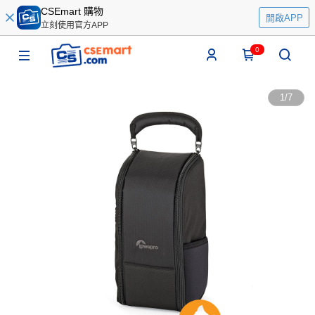
CSEmart 購物
開啟APP
立刻使用官方APP
0
1
/
7