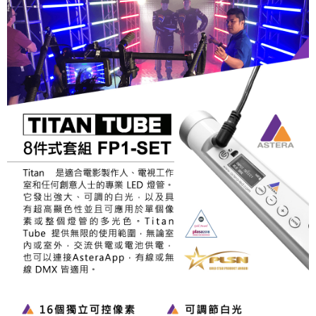
便利好安心！
１．簡單：不需註冊會員、不需綁卡、不需儲值。
運送方式
２．便利：只要手機號碼，簡訊認證，即可結帳。
３．安心：先確認商品／服務後，再付款。
宅配
每筆NT$75，滿NT$399(含以上)免運費
【「AFTEE先享後付」結帳流程】
１．於結帳方式選擇「AFTEE先享後付」後，將跳轉至「AFTEE先享後付」
付款後門市自取
結帳頁面，進行簡訊認證並確認金額後，即可完成結帳。
２．訂單成立數日內，您將收到繳費通知簡訊。
免運費
３．收到繳費通知簡訊後14天內，點擊此簡訊中的連結，可透過四大超商／
ATM／網路銀行／等多元方式進行付款，方視為交易完成。
※ 請注意：結帳手續完成當下不需立刻繳費，但若您需要取消訂單，請聯絡
購買商品的店家。未經商家同意取消之訂單仍視為有效，需透過AFTEE先享
後付繳納相關費用。
※ 交易是否成功請以「AFTEE先享後付 」之結帳頁面顯示為準，若有關於
是否繳費成功／繳費後需取消欲退款等相關疑問，請聯繫「AFTEE先享後付
客戶支援中心」
https://netprotections.freshdesk.com/support/home
【注意事項】
１．透過由恩沛科技股份有限公司提供之「AFTEE先享後付」服務完成之交
易，需依本服務之必要範圍內提供個人資料，並將交易相關給付款項請求債
權轉讓予恩沛科技股份有限公司。
２．關於個人資料處理事宜，請瀏覽以下網址：
https://aftee.tw/terms/#terms3
３．未成年的使用者請事先徵得法定代理人或監護人之同意方可使用