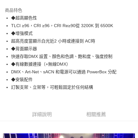
3 期 0 利率 每期
NT$94,633
21家銀行
商品特色
6 期 0 利率 每期
NT$47,316
21家銀行
合作金庫商業銀行
第一商業銀行
◆超高顯色性
華南商業銀行
彰化商業銀行
12 期 0 利率 每期
NT$23,658
21家銀行
合作金庫商業銀行
第一商業銀行
TLCI ≥96，CRI ≥96，CRI Re≥90從 3200K 到 6500K
上海商業儲蓄銀行
台北富邦商業銀行
華南商業銀行
彰化商業銀行
合作金庫商業銀行
第一商業銀行
LINE Pay
國泰世華商業銀行
兆豐國際商業銀行
◆增強模式
上海商業儲蓄銀行
台北富邦商業銀行
華南商業銀行
彰化商業銀行
臺灣中小企業銀行
台中商業銀行
超高亮度當顯示白光近2 小時或連接到 AC時
國泰世華商業銀行
兆豐國際商業銀行
Apple Pay
上海商業儲蓄銀行
台北富邦商業銀行
匯豐（台灣）商業銀行
華泰商業銀行
臺灣中小企業銀行
台中商業銀行
◆背面顯示器
國泰世華商業銀行
兆豐國際商業銀行
聯邦商業銀行
遠東國際商業銀行
匯豐（台灣）商業銀行
華泰商業銀行
街口支付
快速存取DMX 設置、顏色和色調、飽和度、強度控制
臺灣中小企業銀行
台中商業銀行
元大商業銀行
永豐商業銀行
聯邦商業銀行
遠東國際商業銀行
匯豐（台灣）商業銀行
華泰商業銀行
◆有線數據連接（+無線DMX）
玉山商業銀行
星展（台灣）商業銀行
悠遊付
元大商業銀行
永豐商業銀行
聯邦商業銀行
遠東國際商業銀行
DMX、Art-Net、sACN 和電源可以通過 PowerBox 分配
台新國際商業銀行
中國信託商業銀行
玉山商業銀行
星展（台灣）商業銀行
元大商業銀行
永豐商業銀行
台灣樂天信用卡公司
Google Pay
◆安裝配件
台新國際商業銀行
中國信託商業銀行
玉山商業銀行
星展（台灣）商業銀行
訂製支架、立架等，可輕鬆固定於任何結構
台灣樂天信用卡公司
台新國際商業銀行
中國信託商業銀行
全支付
台灣樂天信用卡公司
全盈+PAY
AFTEE先享後付
詳細說明
相關推薦
相關說明
【關於「AFTEE先享後付」】
ATM付款
AFTEE先享後付是「在收到商品之後才付款」的支付方式。 讓您購物簡單