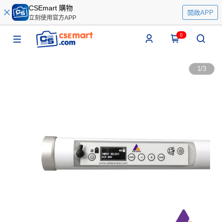
CSEmart 購物
開啟APP
立刻使用官方APP
0
1
/
3