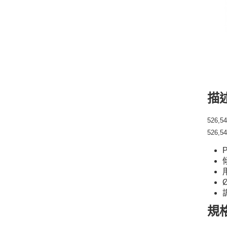
描
526
526,5
規