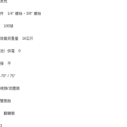
 黑色
 1/4″ 螺絲，3/8″ 螺絲
 100球
效載荷重量 16公斤
池）供電 0
鏈接 不
0° / 75°
視頻/流體頭
 雙胞胎
型 翻轉鎖
3