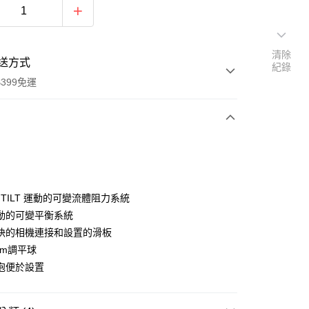
清除
送方式
紀錄
399免運
次付款
期付款
0 利率 每期
NT$19,330
21家銀行
和 TILT 運動的可變流體阻力系統
0 利率 每期
NT$9,665
21家銀行
庫商業銀行
第一商業銀行
動的可變平衡系統
業銀行
彰化商業銀行
 0 利率 每期
NT$4,832
21家銀行
快的相機連接和設置的滑板
庫商業銀行
第一商業銀行
業儲蓄銀行
台北富邦商業銀行
業銀行
彰化商業銀行
mm調平球
庫商業銀行
第一商業銀行
華商業銀行
兆豐國際商業銀行
業儲蓄銀行
台北富邦商業銀行
泡便於設置
業銀行
彰化商業銀行
小企業銀行
台中商業銀行
華商業銀行
兆豐國際商業銀行
業儲蓄銀行
台北富邦商業銀行
台灣）商業銀行
華泰商業銀行
小企業銀行
台中商業銀行
華商業銀行
兆豐國際商業銀行
業銀行
遠東國際商業銀行
台灣）商業銀行
華泰商業銀行