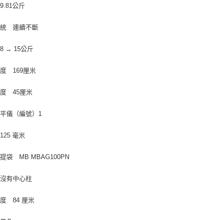
9.81公斤
系統 連續不斷
8 → 15公斤
度 169厘米
度 45厘米
平儀（編號）1
125 毫米
提袋 MB MBAG100PN
 沒有中心柱
度 84 厘米