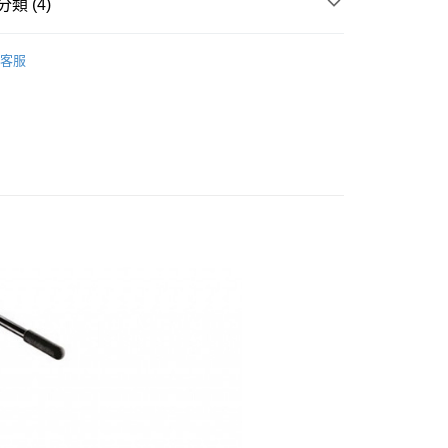
小企業銀行
台中商業銀行
類 (4)
業銀行
永豐商業銀行
業銀行
遠東國際商業銀行
台灣）商業銀行
華泰商業銀行
業銀行
星展（台灣）商業銀行
業銀行
永豐商業銀行
品牌
Manfrotto 總館
業銀行
遠東國際商業銀行
際商業銀行
中國信託商業銀行
業銀行
星展（台灣）商業銀行
客服
業銀行
永豐商業銀行
天信用卡公司
y
品牌
Manfrotto腳架
際商業銀行
中國信託商業銀行
業銀行
星展（台灣）商業銀行
天信用卡公司
際商業銀行
中國信託商業銀行
材專區｜
專業腳架
天信用卡公司
惠【攝影器材系列】
Manfrotto 攝影配件↘特惠9折
享後付
FTEE先享後付」】
先享後付是「在收到商品之後才付款」的支付方式。 讓您購物簡單
心！
：不需註冊會員、不需綁卡、不需儲值。
：只要手機號碼，簡訊認證，即可結帳。
：先確認商品／服務後，再付款。
EE先享後付」結帳流程】
5，滿NT$399(含以上)免運費
方式選擇「AFTEE先享後付」後，將跳轉至「AFTEE先享後
頁面，進行簡訊認證並確認金額後，即可完成結帳。
市自取
成立數日內，您將收到繳費通知簡訊。
費通知簡訊後14天內，點擊此簡訊中的連結，可透過四大超商
網路銀行／等多元方式進行付款，方視為交易完成。