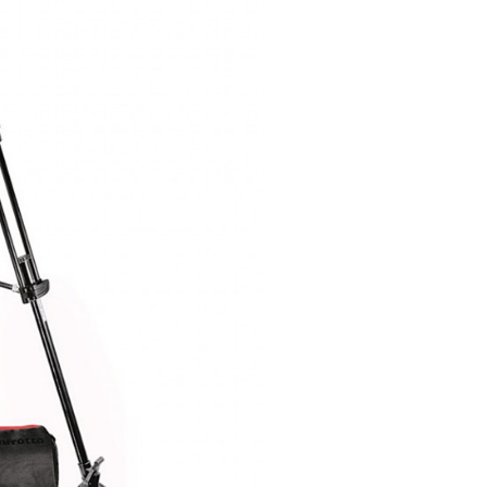
：結帳手續完成當下不需立刻繳費，但若您需要取消訂單，請聯
的店家。未經商家同意取消之訂單仍視為有效，需透過AFTEE
繳納相關費用。
否成功請以「AFTEE先享後付 」之結帳頁面顯示為準，若有關於
功／繳費後需取消欲退款等相關疑問，請聯繫「AFTEE先享後
援中心」
https://netprotections.freshdesk.com/support/home
項】
恩沛科技股份有限公司提供之「AFTEE先享後付」服務完成之
依本服務之必要範圍內提供個人資料，並將交易相關給付款項請
讓予恩沛科技股份有限公司。
個人資料處理事宜，請瀏覽以下網址：
ee.tw/terms/#terms3
年的使用者請事先徵得法定代理人或監護人之同意方可使用
E先享後付」，若未經同意申辦者引起之損失，本公司不負相關責
AFTEE先享後付」時，將依據個別帳號之用戶狀況，依本公司
核予不同之上限額度；若仍有額度不足之情形，本公司將視審查
用戶進行身份認證。
一人註冊多個帳號或使用他人資訊註冊。若發現惡意使用之情
科技股份有限公司將有權停止該用戶之使用額度並採取法律行