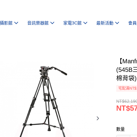
攝影館
音訊樂器館
家電3C館
最新活動
會員
【Man
(545
棉背袋)
宅配滿NT$
NT$62,19
NT$57
數量