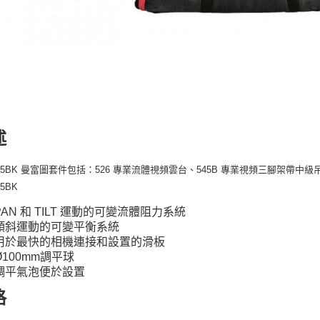
述
,545BK 曼富圖套件包括：526 專業流體視頻雲台、545B 專業視頻三腳架帶中級吊
45BK
PAN 和 TILT 運動的可變流體阻力系統
傾斜運動的可變平衡系統
用於最快的相機連接和設置的滑板
Ø100mm調平球
調平氣泡便於設置
格