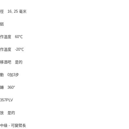
 16, 25 毫米
 鋁
作溫度 60℃
作溫度 -20℃
平移酒吧 是的
動 0加3步
轉 360°
57PLV
釋放 是的
中級 - 可變臂長