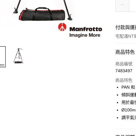
付款與運
宅配滿NT$
付款方式
商品特色
信用卡一
商品編號
7483497
信用卡分
商品特色
3 期 
PAN 
6 期 
合作金
傾斜運
華南商
12 期
用於最
合作金
上海商
華南商
Ø100
合作金
LINE Pay
國泰世
上海商
調平氣
華南商
臺灣中
國泰世
Apple Pay
上海商
匯豐（
臺灣中
國泰世
聯邦商
匯豐（
街口支付