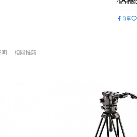
臺灣中
商品相關分
元大商
聯邦商
匯豐（
玉山商
悠遊付
元大商
攝影器材
聯邦商
台新國
玉山商
分享
元大商
台灣樂
Google Pa
攝影器材
台新國
玉山商
台灣樂
台新國
全支付
｜攝影器
台灣樂
✨最新優
全盈+PAY
說明
相關推薦
AFTEE先
相關說明
【關於「A
ATM付款
AFTEE
便利好安
１．簡單
２．便利
運送方式
３．安心
宅配
【「AFT
每筆NT$7
１．於結帳
付」結帳
付款後門
２．訂單
３．收到繳
免運費
／ATM／