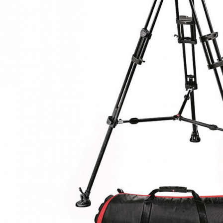
※ 請注意
絡購買商品
先享後付
※ 交易是
是否繳費成
付客戶支
【注意事
１．透過由
交易，需
求債權轉
２．關於
https://aft
３．未成
「AFTE
任。
４．使用「
即時審查
結果請求
５．嚴禁
形，恩沛
動。