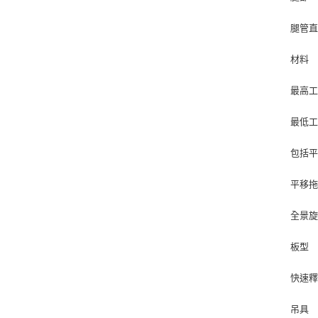
腿管直徑
材料
最高工
最低工
包括
平移拖
全景旋
板型 3
快速
吊具 