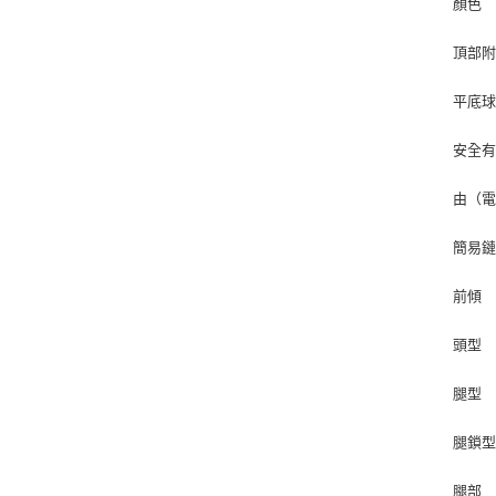
顏色
頂部附件
平底球
安全有
由（電
簡易
前傾 -7
頭型 
腿型
腿鎖
腿部 