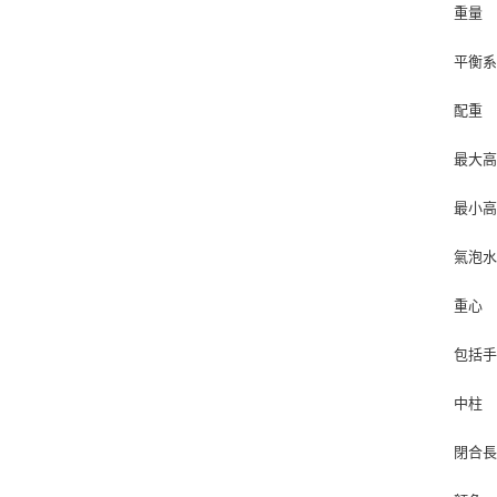
重量 
平衡
配重 
最大高
最小高
氣泡水
重心 
包括手
中柱
閉合長