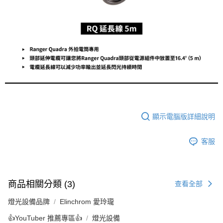
便利好安心！
１．簡單：不需註冊會員、不需綁卡、不需儲值。
運送方式
２．便利：只要手機號碼，簡訊認證，即可結帳。
３．安心：先確認商品／服務後，再付款。
全家取貨付款
每筆NT$60，滿NT$399(含以上)免運費
【「AFTEE先享後付」結帳流程】
１．於結帳方式選擇「AFTEE先享後付」後，將跳轉至「AFTEE先享後付」
萊爾富取貨付款
結帳頁面，進行簡訊認證並確認金額後，即可完成結帳。
２．訂單成立數日內，您將收到繳費通知簡訊。
每筆NT$60，滿NT$399(含以上)免運費
３．收到繳費通知簡訊後14天內，點擊此簡訊中的連結，可透過四大超商／
ATM／網路銀行／等多元方式進行付款，方視為交易完成。
7-11取貨付款
※ 請注意：結帳手續完成當下不需立刻繳費，但若您需要取消訂單，請聯絡
每筆NT$60，滿NT$399(含以上)免運費
購買商品的店家。未經商家同意取消之訂單仍視為有效，需透過AFTEE先享
顯示電腦版詳細說明
後付繳納相關費用。
宅配
※ 交易是否成功請以「AFTEE先享後付 」之結帳頁面顯示為準，若有關於
是否繳費成功／繳費後需取消欲退款等相關疑問，請聯繫「AFTEE先享後付
每筆NT$75，滿NT$399(含以上)免運費
客服
客戶支援中心」
https://netprotections.freshdesk.com/support/home
付款後門市自取
【注意事項】
１．透過由恩沛科技股份有限公司提供之「AFTEE先享後付」服務完成之交
免運費
易，需依本服務之必要範圍內提供個人資料，並將交易相關給付款項請求債
商品相關分類 (3)
查看全部
權轉讓予恩沛科技股份有限公司。
２．關於個人資料處理事宜，請瀏覽以下網址：
燈光設備品牌
Elinchrom 愛玲瓏
https://aftee.tw/terms/#terms3
３．未成年的使用者請事先徵得法定代理人或監護人之同意方可使用
👍YouTuber 推薦專區👍
燈光設備