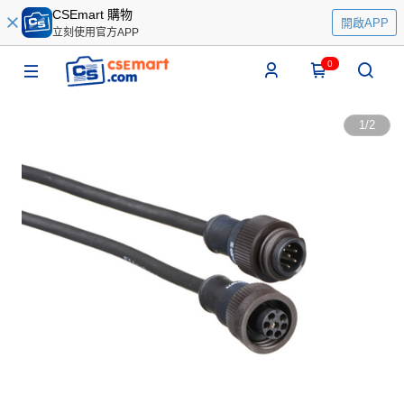
CSEmart 購物
開啟APP
立刻使用官方APP
0
1
/
2