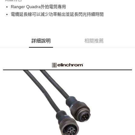
6 期 0 利率 每期
NT$1,000
21家銀行
合作金庫商業銀行
第一商業銀行
Ranger Quadra外拍電筒專用
華南商業銀行
彰化商業銀行
12 期 0 利率 每期
NT$500
21家銀行
合作金庫商業銀行
第一商業銀行
電纜延長線可以減少功率輸出並延長閃光持續時間
上海商業儲蓄銀行
台北富邦商業銀行
華南商業銀行
彰化商業銀行
合作金庫商業銀行
第一商業銀行
超商取貨付款
國泰世華商業銀行
兆豐國際商業銀行
上海商業儲蓄銀行
台北富邦商業銀行
華南商業銀行
彰化商業銀行
臺灣中小企業銀行
台中商業銀行
國泰世華商業銀行
兆豐國際商業銀行
LINE Pay
上海商業儲蓄銀行
台北富邦商業銀行
匯豐（台灣）商業銀行
華泰商業銀行
臺灣中小企業銀行
台中商業銀行
國泰世華商業銀行
兆豐國際商業銀行
聯邦商業銀行
遠東國際商業銀行
詳細說明
相關推薦
匯豐（台灣）商業銀行
華泰商業銀行
Apple Pay
臺灣中小企業銀行
台中商業銀行
元大商業銀行
永豐商業銀行
聯邦商業銀行
遠東國際商業銀行
匯豐（台灣）商業銀行
華泰商業銀行
玉山商業銀行
星展（台灣）商業銀行
街口支付
元大商業銀行
永豐商業銀行
聯邦商業銀行
遠東國際商業銀行
台新國際商業銀行
中國信託商業銀行
玉山商業銀行
星展（台灣）商業銀行
元大商業銀行
永豐商業銀行
台灣樂天信用卡公司
悠遊付
台新國際商業銀行
中國信託商業銀行
玉山商業銀行
星展（台灣）商業銀行
台灣樂天信用卡公司
台新國際商業銀行
中國信託商業銀行
Google Pay
台灣樂天信用卡公司
全支付
全盈+PAY
AFTEE先享後付
相關說明
【關於「AFTEE先享後付」】
ATM付款
AFTEE先享後付是「在收到商品之後才付款」的支付方式。 讓您購物簡單