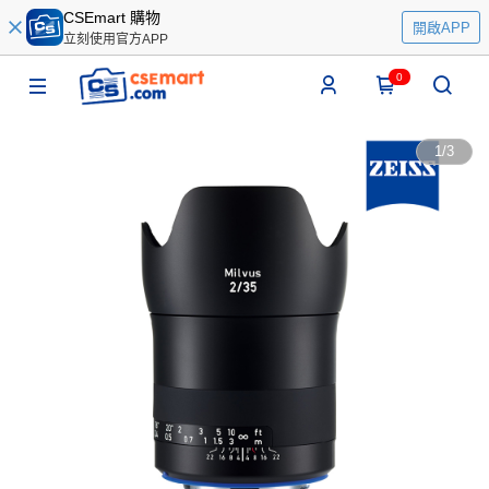
CSEmart 購物
開啟APP
立刻使用官方APP
0
1
/
3