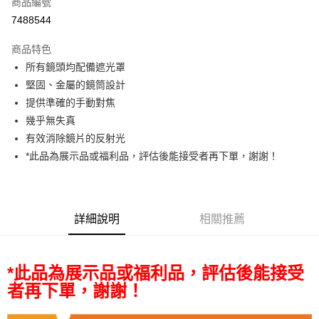
商品編號
信用卡分期付款
7488544
3 期 0 利率 每期
NT$6,778
21家銀行
商品特色
6 期 0 利率 每期
NT$3,389
21家銀行
合作金庫商業銀行
第一商業銀行
所有鏡頭均配備遮光罩
華南商業銀行
彰化商業銀行
12 期 0 利率 每期
NT$1,694
21家銀行
合作金庫商業銀行
第一商業銀行
堅固、金屬的鏡筒設計
上海商業儲蓄銀行
台北富邦商業銀行
華南商業銀行
彰化商業銀行
合作金庫商業銀行
第一商業銀行
超商取貨付款
國泰世華商業銀行
兆豐國際商業銀行
提供準確的手動對焦
上海商業儲蓄銀行
台北富邦商業銀行
華南商業銀行
彰化商業銀行
臺灣中小企業銀行
台中商業銀行
幾乎無失真
國泰世華商業銀行
兆豐國際商業銀行
LINE Pay
上海商業儲蓄銀行
台北富邦商業銀行
匯豐（台灣）商業銀行
華泰商業銀行
臺灣中小企業銀行
台中商業銀行
有效消除鏡片的反射光
國泰世華商業銀行
兆豐國際商業銀行
聯邦商業銀行
遠東國際商業銀行
匯豐（台灣）商業銀行
華泰商業銀行
Apple Pay
*此品為展示品或福利品，評估後能接受者再下單，謝謝！
臺灣中小企業銀行
台中商業銀行
元大商業銀行
永豐商業銀行
聯邦商業銀行
遠東國際商業銀行
匯豐（台灣）商業銀行
華泰商業銀行
玉山商業銀行
星展（台灣）商業銀行
街口支付
元大商業銀行
永豐商業銀行
聯邦商業銀行
遠東國際商業銀行
台新國際商業銀行
中國信託商業銀行
玉山商業銀行
星展（台灣）商業銀行
元大商業銀行
永豐商業銀行
台灣樂天信用卡公司
悠遊付
台新國際商業銀行
中國信託商業銀行
玉山商業銀行
星展（台灣）商業銀行
詳細說明
相關推薦
台灣樂天信用卡公司
台新國際商業銀行
中國信託商業銀行
Google Pay
台灣樂天信用卡公司
全支付
*此品為展示品或福利品，評估後能接受
全盈+PAY
者再下單，謝謝！
AFTEE先享後付