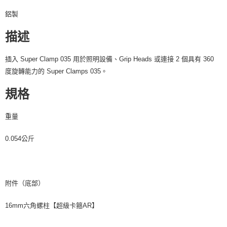
４．使用「AFTEE先享後付」時，將依據個別帳號之用戶狀況，依本公司即
鋁製
時審查核予不同之上限額度；若仍有額度不足之情形，本公司將視審查結果
請求用戶進行身份認證。
描述
５．嚴禁一人註冊多個帳號或使用他人資訊註冊。若發現惡意使用之情形，
恩沛科技股份有限公司將有權停止該用戶之使用額度並採取法律行動。
插入 Super Clamp 035 用於照明設備、Grip Heads 或連接 2 個具有 360
度旋轉能力的 Super Clamps 035。
規格
重量
0.054公斤
附件（底部）
16mm六角螺柱【超級卡箍AR】