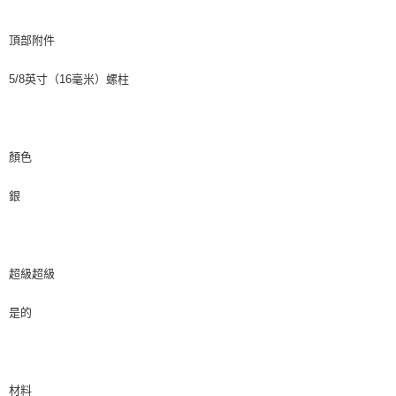
頂部附件
5/8英寸（16毫米）螺柱
顏色
銀
超級超級
是的
材料