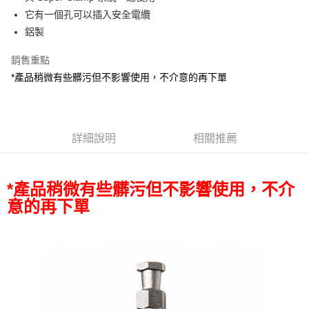
華南商業銀行
彰化商業銀行
12 期 0 利率 每期
NT$82
21家銀行
合作金庫商業銀行
第一商業銀行
它有一個孔可以插入安全電纜
上海商業儲蓄銀行
台北富邦商業銀行
華南商業銀行
彰化商業銀行
合作金庫商業銀行
第一商業銀行
超商取貨付款
國泰世華商業銀行
兆豐國際商業銀行
鋁製
上海商業儲蓄銀行
台北富邦商業銀行
華南商業銀行
彰化商業銀行
臺灣中小企業銀行
台中商業銀行
國泰世華商業銀行
兆豐國際商業銀行
LINE Pay
上海商業儲蓄銀行
台北富邦商業銀行
銷售重點
匯豐（台灣）商業銀行
華泰商業銀行
臺灣中小企業銀行
台中商業銀行
國泰世華商業銀行
兆豐國際商業銀行
聯邦商業銀行
遠東國際商業銀行
*產品稍微有些髒污但不影響使用，不介意的再下單
匯豐（台灣）商業銀行
華泰商業銀行
Apple Pay
臺灣中小企業銀行
台中商業銀行
元大商業銀行
永豐商業銀行
聯邦商業銀行
遠東國際商業銀行
匯豐（台灣）商業銀行
華泰商業銀行
玉山商業銀行
星展（台灣）商業銀行
街口支付
元大商業銀行
永豐商業銀行
聯邦商業銀行
遠東國際商業銀行
台新國際商業銀行
中國信託商業銀行
玉山商業銀行
星展（台灣）商業銀行
元大商業銀行
永豐商業銀行
台灣樂天信用卡公司
悠遊付
台新國際商業銀行
詳細說明
中國信託商業銀行
相關推薦
玉山商業銀行
星展（台灣）商業銀行
台灣樂天信用卡公司
台新國際商業銀行
中國信託商業銀行
Google Pay
台灣樂天信用卡公司
全支付
*產品稍微有些髒污但不影響使用，不介
意的再下單
全盈+PAY
AFTEE先享後付
相關說明
【關於「AFTEE先享後付」】
ATM付款
AFTEE先享後付是「在收到商品之後才付款」的支付方式。 讓您購物簡單
便利好安心！
１．簡單：不需註冊會員、不需綁卡、不需儲值。