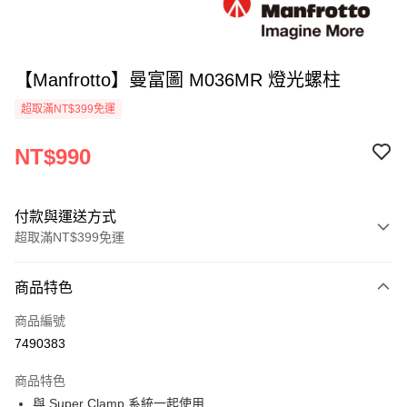
【Manfrotto】曼富圖 M036MR 燈光螺柱
超取滿NT$399免運
NT$990
付款與運送方式
超取滿NT$399免運
付款方式
商品特色
信用卡一次付款
商品編號
信用卡分期付款
7490383
3 期 0 利率 每期
NT$330
21家銀行
商品特色
6 期 0 利率 每期
NT$165
21家銀行
合作金庫商業銀行
第一商業銀行
與 Super Clamp 系統一起使用