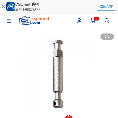
CSEmart 購物
開啟APP
立刻使用官方APP
0
1
/
2