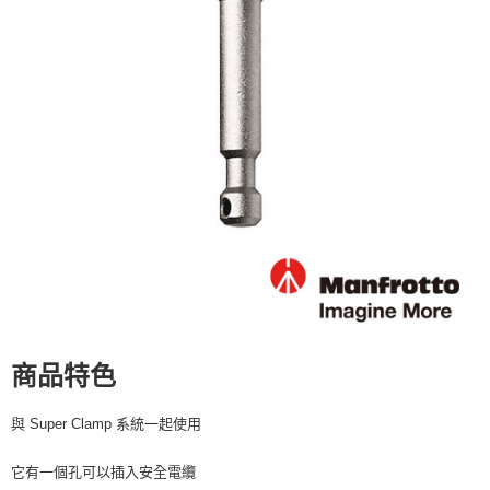
運送方式
２．便利：只要手機號碼，簡訊認證，即可結帳。
３．安心：先確認商品／服務後，再付款。
全家取貨付款
每筆NT$60，滿NT$399(含以上)免運費
【「AFTEE先享後付」結帳流程】
１．於結帳方式選擇「AFTEE先享後付」後，將跳轉至「AFTEE先享後付」
萊爾富取貨付款
結帳頁面，進行簡訊認證並確認金額後，即可完成結帳。
２．訂單成立數日內，您將收到繳費通知簡訊。
每筆NT$60，滿NT$399(含以上)免運費
３．收到繳費通知簡訊後14天內，點擊此簡訊中的連結，可透過四大超商／
ATM／網路銀行／等多元方式進行付款，方視為交易完成。
7-11取貨付款
※ 請注意：結帳手續完成當下不需立刻繳費，但若您需要取消訂單，請聯絡
每筆NT$60，滿NT$399(含以上)免運費
購買商品的店家。未經商家同意取消之訂單仍視為有效，需透過AFTEE先享
後付繳納相關費用。
宅配
※ 交易是否成功請以「AFTEE先享後付 」之結帳頁面顯示為準，若有關於
是否繳費成功／繳費後需取消欲退款等相關疑問，請聯繫「AFTEE先享後付
每筆NT$75，滿NT$399(含以上)免運費
客戶支援中心」
https://netprotections.freshdesk.com/support/home
付款後門市自取
【注意事項】
１．透過由恩沛科技股份有限公司提供之「AFTEE先享後付」服務完成之交
免運費
易，需依本服務之必要範圍內提供個人資料，並將交易相關給付款項請求債
商品特色
權轉讓予恩沛科技股份有限公司。
２．關於個人資料處理事宜，請瀏覽以下網址：
與 Super Clamp 系統一起使用
https://aftee.tw/terms/#terms3
３．未成年的使用者請事先徵得法定代理人或監護人之同意方可使用
「AFTEE先享後付」，若未經同意申辦者引起之損失，本公司不負相關責
它有一個孔可以插入安全電纜
任。