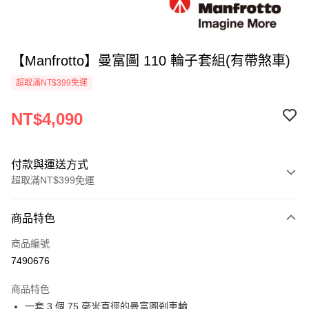
【Manfrotto】曼富圖 110 輪子套組(有帶煞車)
超取滿NT$399免運
NT$4,090
付款與運送方式
超取滿NT$399免運
付款方式
商品特色
信用卡一次付款
商品編號
信用卡分期付款
7490676
3 期 0 利率 每期
NT$1,363
21家銀行
商品特色
6 期 0 利率 每期
NT$681
21家銀行
合作金庫商業銀行
第一商業銀行
一套 3 個 75 毫米直徑的曼富圖剎車輪