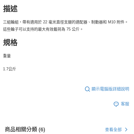
４．使用「AFTEE先享後付」時，將依據個別帳號之用戶狀況，依本公司即
描述
時審查核予不同之上限額度；若仍有額度不足之情形，本公司將視審查結果
請求用戶進行身份認證。
５．嚴禁一人註冊多個帳號或使用他人資訊註冊。若發現惡意使用之情形，
三組輪組，帶有適用於 22 毫米直徑支腿的適配器、制動器和 M10 附件。
恩沛科技股份有限公司將有權停止該用戶之使用額度並採取法律行動。
這些輪子可以支持的最大有效載荷為 75 公斤。
規格
重量
1.7公斤
顯示電腦版詳細說明
客服
商品相關分類 (6)
查看全部