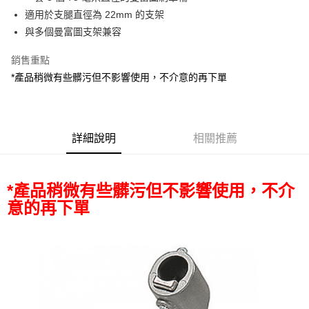
華南商業銀行
彰化商業銀行
12 期 0 利率 每期
NT$340
21家銀行
合作金庫商業銀行
第一商業銀行
適用於支腿直徑為 22mm 的支架
上海商業儲蓄銀行
台北富邦商業銀行
華南商業銀行
彰化商業銀行
合作金庫商業銀行
第一商業銀行
超商取貨付款
國泰世華商業銀行
兆豐國際商業銀行
與多個曼富圖支架兼容
上海商業儲蓄銀行
台北富邦商業銀行
華南商業銀行
彰化商業銀行
臺灣中小企業銀行
台中商業銀行
國泰世華商業銀行
兆豐國際商業銀行
LINE Pay
上海商業儲蓄銀行
台北富邦商業銀行
銷售重點
匯豐（台灣）商業銀行
華泰商業銀行
臺灣中小企業銀行
台中商業銀行
國泰世華商業銀行
兆豐國際商業銀行
聯邦商業銀行
遠東國際商業銀行
*產品稍微有些髒污但不影響使用，不介意的再下單
匯豐（台灣）商業銀行
華泰商業銀行
Apple Pay
臺灣中小企業銀行
台中商業銀行
元大商業銀行
永豐商業銀行
聯邦商業銀行
遠東國際商業銀行
匯豐（台灣）商業銀行
華泰商業銀行
玉山商業銀行
星展（台灣）商業銀行
街口支付
元大商業銀行
永豐商業銀行
聯邦商業銀行
遠東國際商業銀行
台新國際商業銀行
中國信託商業銀行
玉山商業銀行
星展（台灣）商業銀行
元大商業銀行
永豐商業銀行
台灣樂天信用卡公司
悠遊付
台新國際商業銀行
詳細說明
中國信託商業銀行
相關推薦
玉山商業銀行
星展（台灣）商業銀行
台灣樂天信用卡公司
台新國際商業銀行
中國信託商業銀行
Google Pay
台灣樂天信用卡公司
全支付
*產品稍微有些髒污但不影響使用，不介
意的再下單
全盈+PAY
AFTEE先享後付
相關說明
【關於「AFTEE先享後付」】
ATM付款
AFTEE先享後付是「在收到商品之後才付款」的支付方式。 讓您購物簡單
便利好安心！
１．簡單：不需註冊會員、不需綁卡、不需儲值。