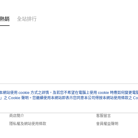
熱銷
全站排行
本網站使用 cookie 方式之詳情，及若您不希望在電腦上使用 cookie 時應如何變更電腦的
」之 Cookie 聲明。您繼續使用本網站即表示您同意本公司得按本網站使用條款之 Coo
關於我們
客服資訊
品牌故事
購物說明
商店簡介
客服留言
隱私權及網站使用條款
會員權益聲明
聯絡我們