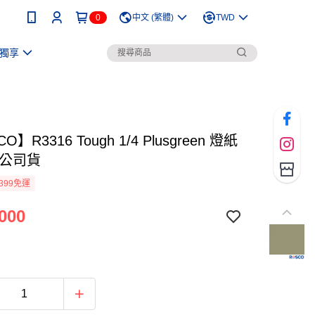
0
中文 (繁體)
TWD
獨享
O】R3316 Tough 1/4 Plusgreen 燈紙
 公司貨
399免運
000