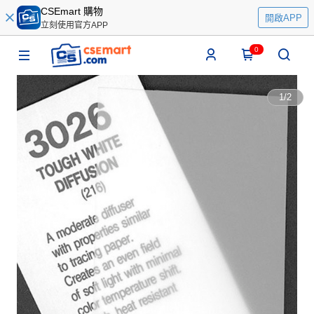
CSEmart 購物
開啟APP
立刻使用官方APP
0
1
/
2