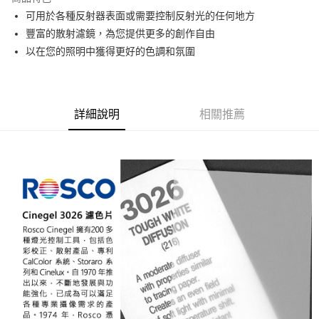
6 期 0 利率 每期
NT$833
21家銀行
合作金庫商業銀行
第一商業銀行
可用於各種反射器表面或需要控制反射光的任何地方
華南商業銀行
彰化商業銀行
12 期 0 利率 每期
NT$416
21家銀行
合作金庫商業銀行
第一商業銀行
豐富的散射濾鏡，為您提供更多的創作自由
上海商業儲蓄銀行
台北富邦商業銀行
華南商業銀行
彰化商業銀行
合作金庫商業銀行
第一商業銀行
LINE Pay
國泰世華商業銀行
兆豐國際商業銀行
以在您的照明中獲得更好的色調和氛圍
上海商業儲蓄銀行
台北富邦商業銀行
華南商業銀行
彰化商業銀行
臺灣中小企業銀行
台中商業銀行
國泰世華商業銀行
兆豐國際商業銀行
Apple Pay
上海商業儲蓄銀行
台北富邦商業銀行
匯豐（台灣）商業銀行
華泰商業銀行
臺灣中小企業銀行
台中商業銀行
國泰世華商業銀行
兆豐國際商業銀行
聯邦商業銀行
遠東國際商業銀行
匯豐（台灣）商業銀行
華泰商業銀行
街口支付
臺灣中小企業銀行
台中商業銀行
元大商業銀行
永豐商業銀行
詳細說明
相關推薦
聯邦商業銀行
遠東國際商業銀行
匯豐（台灣）商業銀行
華泰商業銀行
玉山商業銀行
星展（台灣）商業銀行
悠遊付
元大商業銀行
永豐商業銀行
聯邦商業銀行
遠東國際商業銀行
台新國際商業銀行
中國信託商業銀行
玉山商業銀行
星展（台灣）商業銀行
元大商業銀行
永豐商業銀行
台灣樂天信用卡公司
Google Pay
台新國際商業銀行
中國信託商業銀行
玉山商業銀行
星展（台灣）商業銀行
台灣樂天信用卡公司
台新國際商業銀行
中國信託商業銀行
全支付
台灣樂天信用卡公司
全盈+PAY
AFTEE先享後付
相關說明
【關於「AFTEE先享後付」】
ATM付款
AFTEE先享後付是「在收到商品之後才付款」的支付方式。 讓您購物簡單
便利好安心！
１．簡單：不需註冊會員、不需綁卡、不需儲值。
運送方式