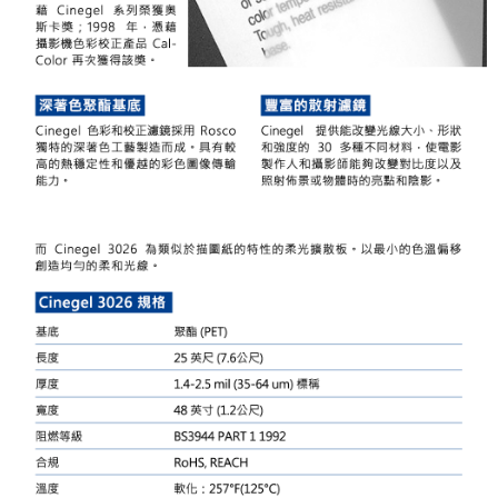
２．便利：只要手機號碼，簡訊認證，即可結帳。
３．安心：先確認商品／服務後，再付款。
宅配
每筆NT$75，滿NT$399(含以上)免運費
【「AFTEE先享後付」結帳流程】
１．於結帳方式選擇「AFTEE先享後付」後，將跳轉至「AFTEE先享後付」
付款後門市自取
結帳頁面，進行簡訊認證並確認金額後，即可完成結帳。
２．訂單成立數日內，您將收到繳費通知簡訊。
免運費
３．收到繳費通知簡訊後14天內，點擊此簡訊中的連結，可透過四大超商／
ATM／網路銀行／等多元方式進行付款，方視為交易完成。
※ 請注意：結帳手續完成當下不需立刻繳費，但若您需要取消訂單，請聯絡
購買商品的店家。未經商家同意取消之訂單仍視為有效，需透過AFTEE先享
後付繳納相關費用。
※ 交易是否成功請以「AFTEE先享後付 」之結帳頁面顯示為準，若有關於
是否繳費成功／繳費後需取消欲退款等相關疑問，請聯繫「AFTEE先享後付
客戶支援中心」
https://netprotections.freshdesk.com/support/home
【注意事項】
１．透過由恩沛科技股份有限公司提供之「AFTEE先享後付」服務完成之交
易，需依本服務之必要範圍內提供個人資料，並將交易相關給付款項請求債
權轉讓予恩沛科技股份有限公司。
２．關於個人資料處理事宜，請瀏覽以下網址：
https://aftee.tw/terms/#terms3
３．未成年的使用者請事先徵得法定代理人或監護人之同意方可使用
「AFTEE先享後付」，若未經同意申辦者引起之損失，本公司不負相關責
任。