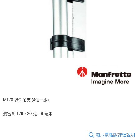
運送方式
２．便利：只要手機號碼，簡訊認證，即可結帳。
３．安心：先確認商品／服務後，再付款。
全家取貨付款
每筆NT$60，滿NT$399(含以上)免運費
【「AFTEE先享後付」結帳流程】
１．於結帳方式選擇「AFTEE先享後付」後，將跳轉至「AFTEE先享後付」
萊爾富取貨付款
結帳頁面，進行簡訊認證並確認金額後，即可完成結帳。
２．訂單成立數日內，您將收到繳費通知簡訊。
每筆NT$60，滿NT$399(含以上)免運費
３．收到繳費通知簡訊後14天內，點擊此簡訊中的連結，可透過四大超商／
ATM／網路銀行／等多元方式進行付款，方視為交易完成。
7-11取貨付款
※ 請注意：結帳手續完成當下不需立刻繳費，但若您需要取消訂單，請聯絡
每筆NT$60，滿NT$399(含以上)免運費
購買商品的店家。未經商家同意取消之訂單仍視為有效，需透過AFTEE先享
後付繳納相關費用。
宅配
※ 交易是否成功請以「AFTEE先享後付 」之結帳頁面顯示為準，若有關於
是否繳費成功／繳費後需取消欲退款等相關疑問，請聯繫「AFTEE先享後付
每筆NT$75，滿NT$399(含以上)免運費
客戶支援中心」
https://netprotections.freshdesk.com/support/home
付款後門市自取
【注意事項】
１．透過由恩沛科技股份有限公司提供之「AFTEE先享後付」服務完成之交
免運費
M178 迷你吊夾 (4個一組)
易，需依本服務之必要範圍內提供個人資料，並將交易相關給付款項請求債
權轉讓予恩沛科技股份有限公司。
曼富圖 178，20 克，6 毫米
２．關於個人資料處理事宜，請瀏覽以下網址：
https://aftee.tw/terms/#terms3
３．未成年的使用者請事先徵得法定代理人或監護人之同意方可使用
「AFTEE先享後付」，若未經同意申辦者引起之損失，本公司不負相關責
顯示電腦版詳細說明
任。