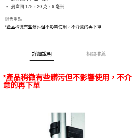
華南商業銀行
彰化商業銀行
12 期 0 利率 每期
NT$16
21家銀行
合作金庫商業銀行
第一商業銀行
曼富圖 178，20 克，6 毫米
上海商業儲蓄銀行
台北富邦商業銀行
華南商業銀行
彰化商業銀行
合作金庫商業銀行
第一商業銀行
超商取貨付款
國泰世華商業銀行
兆豐國際商業銀行
上海商業儲蓄銀行
台北富邦商業銀行
華南商業銀行
彰化商業銀行
銷售重點
臺灣中小企業銀行
台中商業銀行
國泰世華商業銀行
兆豐國際商業銀行
LINE Pay
上海商業儲蓄銀行
台北富邦商業銀行
*產品稍微有些髒污但不影響使用，不介意的再下單
匯豐（台灣）商業銀行
華泰商業銀行
臺灣中小企業銀行
台中商業銀行
國泰世華商業銀行
兆豐國際商業銀行
聯邦商業銀行
遠東國際商業銀行
匯豐（台灣）商業銀行
華泰商業銀行
Apple Pay
臺灣中小企業銀行
台中商業銀行
元大商業銀行
永豐商業銀行
聯邦商業銀行
遠東國際商業銀行
匯豐（台灣）商業銀行
華泰商業銀行
玉山商業銀行
星展（台灣）商業銀行
街口支付
元大商業銀行
永豐商業銀行
聯邦商業銀行
遠東國際商業銀行
台新國際商業銀行
中國信託商業銀行
詳細說明
相關推薦
玉山商業銀行
星展（台灣）商業銀行
元大商業銀行
永豐商業銀行
台灣樂天信用卡公司
悠遊付
台新國際商業銀行
中國信託商業銀行
玉山商業銀行
星展（台灣）商業銀行
台灣樂天信用卡公司
台新國際商業銀行
中國信託商業銀行
Google Pay
*產品稍微有些髒污但不影響使用，不介
台灣樂天信用卡公司
全支付
意的再下單
全盈+PAY
AFTEE先享後付
相關說明
【關於「AFTEE先享後付」】
ATM付款
AFTEE先享後付是「在收到商品之後才付款」的支付方式。 讓您購物簡單
便利好安心！
１．簡單：不需註冊會員、不需綁卡、不需儲值。