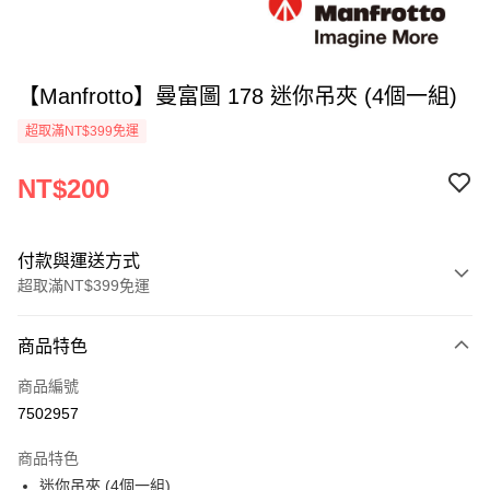
【Manfrotto】曼富圖 178 迷你吊夾 (4個一組)
超取滿NT$399免運
NT$200
付款與運送方式
超取滿NT$399免運
付款方式
商品特色
信用卡一次付款
商品編號
信用卡分期付款
7502957
3 期 0 利率 每期
NT$66
21家銀行
商品特色
6 期 0 利率 每期
NT$33
21家銀行
合作金庫商業銀行
第一商業銀行
迷你吊夾 (4個一組)