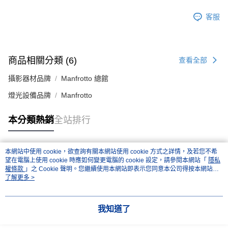
４．使用「AFTEE先享後付」時，將依據個別帳號之用戶狀況，依本公司即
客服
時審查核予不同之上限額度；若仍有額度不足之情形，本公司將視審查結果
請求用戶進行身份認證。
５．嚴禁一人註冊多個帳號或使用他人資訊註冊。若發現惡意使用之情形，
恩沛科技股份有限公司將有權停止該用戶之使用額度並採取法律行動。
商品相關分類 (6)
查看全部
攝影器材品牌
Manfrotto 總館
燈光設備品牌
Manfrotto
本分類熱銷
全站排行
本網站中使用 cookie，欲查詢有關本網站使用 cookie 方式之詳情，及若您不希
熱門標籤
望在電腦上使用 cookie 時應如何變更電腦的 cookie 設定，請參閱本網站「
隱私
權條款
」之 Cookie 聲明。您繼續使用本網站即表示您同意本公司得按本網站使
用條款之 Cookie 聲明使用 cookie。
了解更多 >
我知道了