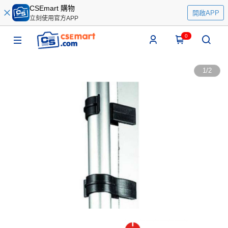
CSEmart 購物
開啟APP
立刻使用官方APP
0
1
/
2