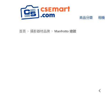
商品分類
相機
首頁
攝影器材品牌
Manfrotto 總館