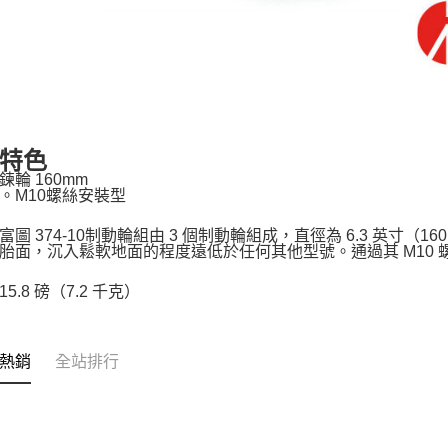
特色
鍊輪 160mm
。M10螺絲安裝型
富圖 374-10制動輪組由 3 個制動輪組成，直徑為 6.3 英寸
胎面，沉入鬆軟地面的程度遠低於任何其他型號。通過其 M10
5.8 磅（7.2 千克）
熱銷
全站排行