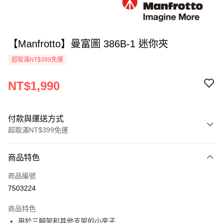
【Manfrotto】曼富圖 386B-1 迷你夾
超取滿NT$399免運
NT$1,990
付款與運送方式
超取滿NT$399免運
付款方式
商品特色
信用卡一次付款
商品編號
信用卡分期付款
7503224
3 期 0 利率 每期
NT$663
21家銀行
商品特色
6 期 0 利率 每期
NT$331
21家銀行
合作金庫商業銀行
第一商業銀行
用於三腳架和其他支架的小夾子