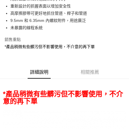
華南商業銀行
彰化商業銀行
12 期 0 利率 每期
NT$165
21家銀行
合作金庫商業銀行
第一商業銀行
重新設計的抓握表面以增加安全性
上海商業儲蓄銀行
台北富邦商業銀行
華南商業銀行
彰化商業銀行
合作金庫商業銀行
第一商業銀行
超商取貨付款
國泰世華商業銀行
兆豐國際商業銀行
高摩擦膠帶可更好地抓住管道、桿子和管道
上海商業儲蓄銀行
台北富邦商業銀行
華南商業銀行
彰化商業銀行
臺灣中小企業銀行
台中商業銀行
9.5mm 和 6.35mm 內螺紋附件，用途廣泛
國泰世華商業銀行
兆豐國際商業銀行
LINE Pay
上海商業儲蓄銀行
台北富邦商業銀行
匯豐（台灣）商業銀行
華泰商業銀行
臺灣中小企業銀行
台中商業銀行
未暴露的線程系統
國泰世華商業銀行
兆豐國際商業銀行
聯邦商業銀行
遠東國際商業銀行
匯豐（台灣）商業銀行
華泰商業銀行
Apple Pay
臺灣中小企業銀行
台中商業銀行
元大商業銀行
永豐商業銀行
銷售重點
聯邦商業銀行
遠東國際商業銀行
匯豐（台灣）商業銀行
華泰商業銀行
玉山商業銀行
星展（台灣）商業銀行
街口支付
元大商業銀行
永豐商業銀行
*產品稍微有些髒污但不影響使用，不介意的再下單
聯邦商業銀行
遠東國際商業銀行
台新國際商業銀行
中國信託商業銀行
玉山商業銀行
星展（台灣）商業銀行
元大商業銀行
永豐商業銀行
台灣樂天信用卡公司
悠遊付
台新國際商業銀行
中國信託商業銀行
玉山商業銀行
星展（台灣）商業銀行
台灣樂天信用卡公司
台新國際商業銀行
中國信託商業銀行
Google Pay
台灣樂天信用卡公司
詳細說明
相關推薦
全支付
全盈+PAY
*產品稍微有些髒污但不影響使用，不介
AFTEE先享後付
意的再下單
相關說明
【關於「AFTEE先享後付」】
ATM付款
AFTEE先享後付是「在收到商品之後才付款」的支付方式。 讓您購物簡單
便利好安心！
１．簡單：不需註冊會員、不需綁卡、不需儲值。