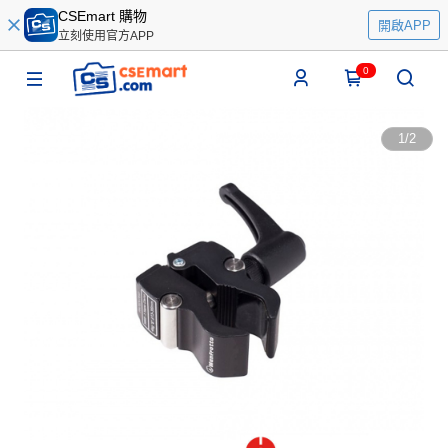
CSEmart 購物
開啟APP
立刻使用官方APP
0
1
/
2