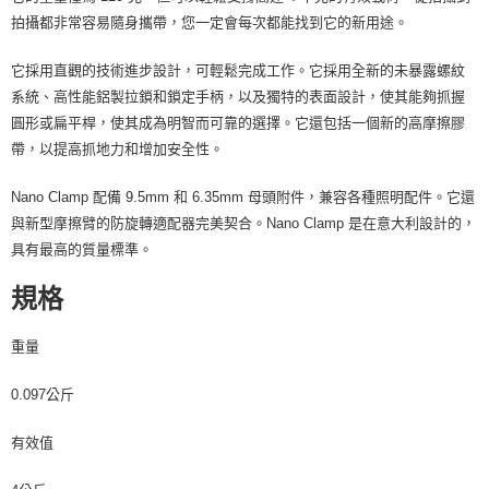
拍攝都非常容易隨身攜帶，您一定會每次都能找到它的新用途。
它採用直觀的技術進步設計，可輕鬆完成工作。它採用全新的未暴露螺紋
系統、高性能鋁製拉鎖和鎖定手柄，以及獨特的表面設計，使其能夠抓握
圓形或扁平桿，使其成為明智而可靠的選擇。它還包括一個新的高摩擦膠
帶，以提高抓地力和增加安全性。
Nano Clamp 配備 9.5mm 和 6.35mm 母頭附件，兼容各種照明配件。它還
與新型摩擦臂的防旋轉適配器完美契合。Nano Clamp 是在意大利設計的，
具有最高的質量標準。
規格
重量
0.097公斤
有效值