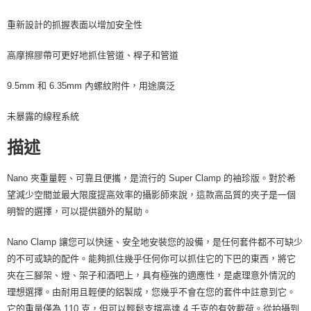
４．使用「AFTEE先享後付」時，將依據個別帳號之用戶狀況，依本公司即
時審查核予不同之上限額度；若仍有額度不足之情形，本公司將視審查結果
重新設計的抓握表面以增加安全性
請求用戶進行身份認證。
５．嚴禁一人註冊多個帳號或使用他人資訊註冊。若發現惡意使用之情形，
高摩擦膠帶可更好地抓住管道、桿子和管道
恩沛科技股份有限公司將有權停止該用戶之使用額度並採取法律行動。
9.5mm 和 6.35mm 內螺紋附件，用途廣泛
未暴露的線程系統
描述
Nano 夾重量輕、可靠且便攜，是流行的 Super Clamp 的袖珍版。對於希
望減少空間並最大限度提高效率的攝影師來說，這款高品質的夾子是一個
明智的選擇，可以提供額外的幫助。
Nano Clamp 讓您可以快速、安全地安裝您的設備，是任何套件都不可缺少
的不可或缺的配件。能夠抓住幾乎任何你可以抓住它的下巴的東西，將它
夾在三腳架、燈、架子和酒吧上，具有極強的適應性，是處理意外情況的
理想選擇。由耐用且輕便的鋁製成，您幾乎不會在您的套件中註意到它。
它的重量僅為 110 克，但可以輕鬆支撐高達 4 千克的有效載荷。從拍攝到