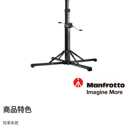
２．便利：只要手機號碼，簡訊認證，即可結帳。
３．安心：先確認商品／服務後，再付款。
宅配
每筆NT$75，滿NT$399(含以上)免運費
【「AFTEE先享後付」結帳流程】
１．於結帳方式選擇「AFTEE先享後付」後，將跳轉至「AFTEE先享後付」
付款後門市自取
結帳頁面，進行簡訊認證並確認金額後，即可完成結帳。
２．訂單成立數日內，您將收到繳費通知簡訊。
免運費
３．收到繳費通知簡訊後14天內，點擊此簡訊中的連結，可透過四大超商／
ATM／網路銀行／等多元方式進行付款，方視為交易完成。
※ 請注意：結帳手續完成當下不需立刻繳費，但若您需要取消訂單，請聯絡
購買商品的店家。未經商家同意取消之訂單仍視為有效，需透過AFTEE先享
後付繳納相關費用。
※ 交易是否成功請以「AFTEE先享後付 」之結帳頁面顯示為準，若有關於
是否繳費成功／繳費後需取消欲退款等相關疑問，請聯繫「AFTEE先享後付
客戶支援中心」
https://netprotections.freshdesk.com/support/home
【注意事項】
１．透過由恩沛科技股份有限公司提供之「AFTEE先享後付」服務完成之交
易，需依本服務之必要範圍內提供個人資料，並將交易相關給付款項請求債
權轉讓予恩沛科技股份有限公司。
２．關於個人資料處理事宜，請瀏覽以下網址：
商品特色
https://aftee.tw/terms/#terms3
３．未成年的使用者請事先徵得法定代理人或監護人之同意方可使用
絞車系統
「AFTEE先享後付」，若未經同意申辦者引起之損失，本公司不負相關責
任。