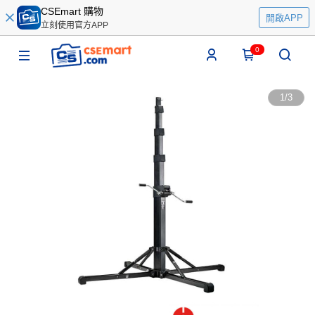
CSEmart 購物
開啟APP
立刻使用官方APP
0
1
/
3