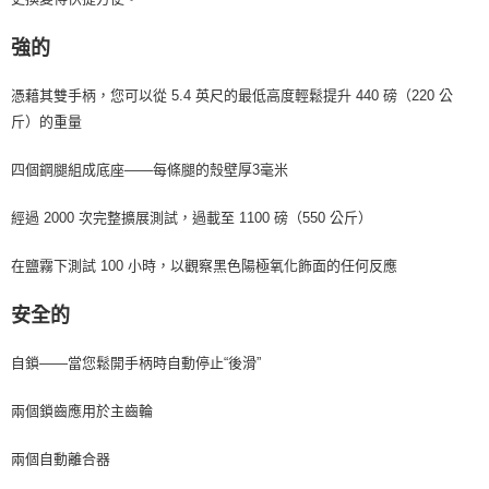
強的
憑藉其雙手柄，您可以從 5.4 英尺的最低高度輕鬆提升 440 磅（220 公
斤）的重量
四個鋼腿組成底座——每條腿的殼壁厚3毫米
經過 2000 次完整擴展測試，過載至 1100 磅（550 公斤）
在鹽霧下測試 100 小時，以觀察黑色陽極氧化飾面的任何反應
安全的
自鎖——當您鬆開手柄時自動停止“後滑”
兩個鎖齒應用於主齒輪
兩個自動離合器