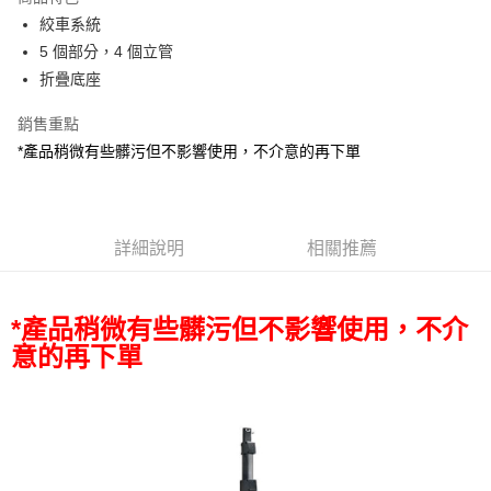
6 期 0 利率 每期
NT$21,283
21家銀行
合作金庫商業銀行
第一商業銀行
絞車系統
華南商業銀行
彰化商業銀行
12 期 0 利率 每期
NT$10,641
21家銀行
合作金庫商業銀行
第一商業銀行
5 個部分，4 個立管
上海商業儲蓄銀行
台北富邦商業銀行
華南商業銀行
彰化商業銀行
合作金庫商業銀行
第一商業銀行
LINE Pay
國泰世華商業銀行
兆豐國際商業銀行
折疊底座
上海商業儲蓄銀行
台北富邦商業銀行
華南商業銀行
彰化商業銀行
臺灣中小企業銀行
台中商業銀行
國泰世華商業銀行
兆豐國際商業銀行
Apple Pay
上海商業儲蓄銀行
台北富邦商業銀行
銷售重點
匯豐（台灣）商業銀行
華泰商業銀行
臺灣中小企業銀行
台中商業銀行
國泰世華商業銀行
兆豐國際商業銀行
聯邦商業銀行
遠東國際商業銀行
*產品稍微有些髒污但不影響使用，不介意的再下單
匯豐（台灣）商業銀行
華泰商業銀行
街口支付
臺灣中小企業銀行
台中商業銀行
元大商業銀行
永豐商業銀行
聯邦商業銀行
遠東國際商業銀行
匯豐（台灣）商業銀行
華泰商業銀行
玉山商業銀行
星展（台灣）商業銀行
悠遊付
元大商業銀行
永豐商業銀行
聯邦商業銀行
遠東國際商業銀行
台新國際商業銀行
中國信託商業銀行
玉山商業銀行
星展（台灣）商業銀行
元大商業銀行
永豐商業銀行
台灣樂天信用卡公司
Google Pay
台新國際商業銀行
詳細說明
中國信託商業銀行
相關推薦
玉山商業銀行
星展（台灣）商業銀行
台灣樂天信用卡公司
台新國際商業銀行
中國信託商業銀行
全支付
台灣樂天信用卡公司
全盈+PAY
*產品稍微有些髒污但不影響使用，不介
意的再下單
AFTEE先享後付
相關說明
【關於「AFTEE先享後付」】
ATM付款
AFTEE先享後付是「在收到商品之後才付款」的支付方式。 讓您購物簡單
便利好安心！
１．簡單：不需註冊會員、不需綁卡、不需儲值。
運送方式