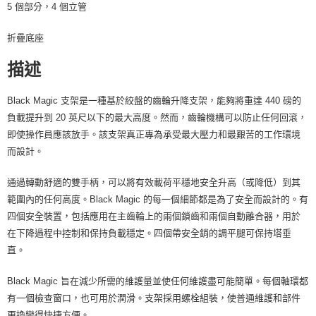
４．使用「AFTEE先享後付」時，將依據個別帳號之用戶狀況，依本公司即
5 個部分，4 個立管
時審查核予不同之上限額度；若仍有額度不足之情形，本公司將視審查結果
請求用戶進行身份認證。
折疊底座
５．嚴禁一人註冊多個帳號或使用他人資訊註冊。若發現惡意使用之情形，
恩沛科技股份有限公司將有權停止該用戶之使用額度並採取法律行動。
描述
Black Magic 支架是一種基於絞盤的齒輪升降支架，能夠將重達 440 磅的
負載提升到 20 英尺以下的最大高度。然而，齒輪機構可以防止任何回滾，
即使操作員應該放手。該支架真正專為承受最大壓力和最艱苦的工作環境
而設計。
通過轉動舒適的雙手柄，可以將有效載荷平穩地安全升高（或降低）到其
範圍內的任何高度。Black Magic 的每一個細節都是為了安全而設計的。有
四個安全裝置，包括應用在主齒輪上的兩個鎖齒和兩個自動離合器，用於
在下降過程中控制和保持負載穩定。四個帶安全銷的調平腿可保持塔垂
直。
Black Magic 旨在減少所需的維護量並使任何維護盡可能簡單。每個軸環都
有一個檢查窗口，也可用於潤滑。支架採用螺栓組裝，使普通維護和部件
更換變得快捷方便。