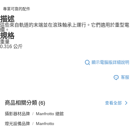
４．使用「AFTEE先享後付」時，將依據個別帳號之用戶狀況，依本公司即
專業可靠的配件
時審查核予不同之上限額度；若仍有額度不足之情形，本公司將視審查結果
請求用戶進行身份認證。
描述
５．嚴禁一人註冊多個帳號或使用他人資訊註冊。若發現惡意使用之情形，
這些來自軌道的末端並在滾珠軸承上運行。它們適用於重型電
恩沛科技股份有限公司將有權停止該用戶之使用額度並採取法律行動。
纜。
規格
重量
0.316 公斤
顯示電腦版詳細說明
客服
商品相關分類 (6)
查看全部
攝影器材品牌
Manfrotto 總館
燈光設備品牌
Manfrotto