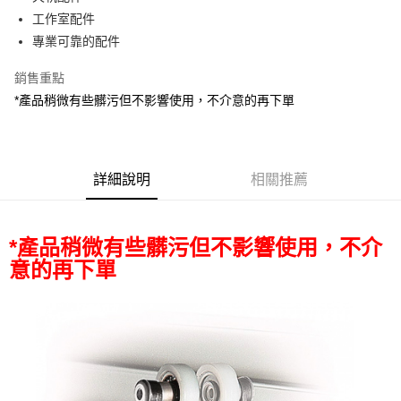
華南商業銀行
彰化商業銀行
12 期 0 利率 每期
NT$182
21家銀行
合作金庫商業銀行
第一商業銀行
工作室配件
上海商業儲蓄銀行
台北富邦商業銀行
華南商業銀行
彰化商業銀行
合作金庫商業銀行
第一商業銀行
超商取貨付款
國泰世華商業銀行
兆豐國際商業銀行
專業可靠的配件
上海商業儲蓄銀行
台北富邦商業銀行
華南商業銀行
彰化商業銀行
臺灣中小企業銀行
台中商業銀行
國泰世華商業銀行
兆豐國際商業銀行
LINE Pay
上海商業儲蓄銀行
台北富邦商業銀行
銷售重點
匯豐（台灣）商業銀行
華泰商業銀行
臺灣中小企業銀行
台中商業銀行
國泰世華商業銀行
兆豐國際商業銀行
聯邦商業銀行
遠東國際商業銀行
*產品稍微有些髒污但不影響使用，不介意的再下單
匯豐（台灣）商業銀行
華泰商業銀行
Apple Pay
臺灣中小企業銀行
台中商業銀行
元大商業銀行
永豐商業銀行
聯邦商業銀行
遠東國際商業銀行
匯豐（台灣）商業銀行
華泰商業銀行
玉山商業銀行
星展（台灣）商業銀行
街口支付
元大商業銀行
永豐商業銀行
聯邦商業銀行
遠東國際商業銀行
台新國際商業銀行
中國信託商業銀行
玉山商業銀行
星展（台灣）商業銀行
元大商業銀行
永豐商業銀行
台灣樂天信用卡公司
悠遊付
台新國際商業銀行
詳細說明
中國信託商業銀行
相關推薦
玉山商業銀行
星展（台灣）商業銀行
台灣樂天信用卡公司
台新國際商業銀行
中國信託商業銀行
Google Pay
台灣樂天信用卡公司
全支付
*產品稍微有些髒污但不影響使用，不介
意的再下單
全盈+PAY
AFTEE先享後付
相關說明
【關於「AFTEE先享後付」】
ATM付款
AFTEE先享後付是「在收到商品之後才付款」的支付方式。 讓您購物簡單
便利好安心！
１．簡單：不需註冊會員、不需綁卡、不需儲值。