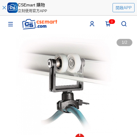
CSEmart 購物
開啟APP
立刻使用官方APP
0
1
/
2