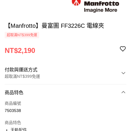
【Manfrotto】曼富圖 FF3226C 電線夾
超取滿NT$399免運
NT$2,190
付款與運送方式
超取滿NT$399免運
付款方式
商品特色
信用卡一次付款
商品編號
信用卡分期付款
7503538
3 期 0 利率 每期
NT$730
21家銀行
商品特色
6 期 0 利率 每期
NT$365
21家銀行
合作金庫商業銀行
第一商業銀行
天軌配件