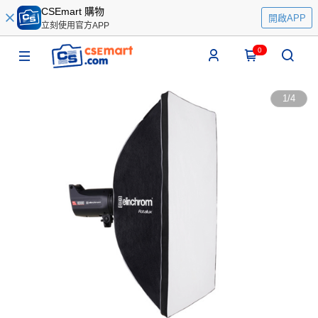
CSEmart 購物
開啟APP
立刻使用官方APP
0
1
/
4