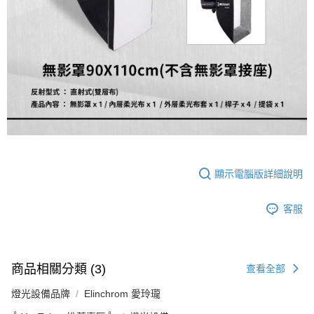
運送方式
２．便利：只要手機號碼，簡訊認證，即可結帳。
３．安心：先確認商品／服務後，再付款。
宅配
每筆NT$75，滿NT$399(含以上)免運費
【「AFTEE先享後付」結帳流程】
１．於結帳方式選擇「AFTEE先享後付」後，將跳轉至「AFTEE先享後付」
付款後門市自取
結帳頁面，進行簡訊認證並確認金額後，即可完成結帳。
２．訂單成立數日內，您將收到繳費通知簡訊。
免運費
３．收到繳費通知簡訊後14天內，點擊此簡訊中的連結，可透過四大超商／
ATM／網路銀行／等多元方式進行付款，方視為交易完成。
※ 請注意：結帳手續完成當下不需立刻繳費，但若您需要取消訂單，請聯絡
購買商品的店家。未經商家同意取消之訂單仍視為有效，需透過AFTEE先享
後付繳納相關費用。
※ 交易是否成功請以「AFTEE先享後付 」之結帳頁面顯示為準，若有關於
顯示電腦版詳細說明
是否繳費成功／繳費後需取消欲退款等相關疑問，請聯繫「AFTEE先享後付
客戶支援中心」
https://netprotections.freshdesk.com/support/home
客服
【注意事項】
１．透過由恩沛科技股份有限公司提供之「AFTEE先享後付」服務完成之交
易，需依本服務之必要範圍內提供個人資料，並將交易相關給付款項請求債
權轉讓予恩沛科技股份有限公司。
２．關於個人資料處理事宜，請瀏覽以下網址：
商品相關分類 (3)
查看全部
https://aftee.tw/terms/#terms3
３．未成年的使用者請事先徵得法定代理人或監護人之同意方可使用
燈光設備品牌
Elinchrom 愛玲瓏
「AFTEE先享後付」，若未經同意申辦者引起之損失，本公司不負相關責
任。