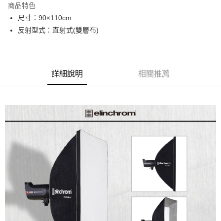
商品特色
6 期 0 利率 每期
NT$1,366
21家銀行
合作金庫商業銀行
第一商業銀行
尺寸：90×110cm
華南商業銀行
彰化商業銀行
12 期 0 利率 每期
NT$683
21家銀行
合作金庫商業銀行
第一商業銀行
反射型式：直射式(雙層布)
上海商業儲蓄銀行
台北富邦商業銀行
華南商業銀行
彰化商業銀行
合作金庫商業銀行
第一商業銀行
LINE Pay
國泰世華商業銀行
兆豐國際商業銀行
上海商業儲蓄銀行
台北富邦商業銀行
華南商業銀行
彰化商業銀行
臺灣中小企業銀行
台中商業銀行
國泰世華商業銀行
兆豐國際商業銀行
Apple Pay
上海商業儲蓄銀行
台北富邦商業銀行
匯豐（台灣）商業銀行
華泰商業銀行
臺灣中小企業銀行
台中商業銀行
國泰世華商業銀行
兆豐國際商業銀行
聯邦商業銀行
遠東國際商業銀行
詳細說明
相關推薦
匯豐（台灣）商業銀行
華泰商業銀行
街口支付
臺灣中小企業銀行
台中商業銀行
元大商業銀行
永豐商業銀行
聯邦商業銀行
遠東國際商業銀行
匯豐（台灣）商業銀行
華泰商業銀行
玉山商業銀行
星展（台灣）商業銀行
悠遊付
元大商業銀行
永豐商業銀行
聯邦商業銀行
遠東國際商業銀行
台新國際商業銀行
中國信託商業銀行
玉山商業銀行
星展（台灣）商業銀行
元大商業銀行
永豐商業銀行
台灣樂天信用卡公司
Google Pay
台新國際商業銀行
中國信託商業銀行
玉山商業銀行
星展（台灣）商業銀行
台灣樂天信用卡公司
台新國際商業銀行
中國信託商業銀行
全支付
台灣樂天信用卡公司
全盈+PAY
AFTEE先享後付
相關說明
【關於「AFTEE先享後付」】
ATM付款
AFTEE先享後付是「在收到商品之後才付款」的支付方式。 讓您購物簡單
便利好安心！
１．簡單：不需註冊會員、不需綁卡、不需儲值。