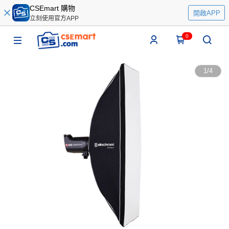
CSEmart 購物
開啟APP
立刻使用官方APP
0
1
/
4