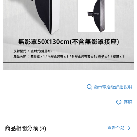
便利好安心！
１．簡單：不需註冊會員、不需綁卡、不需儲值。
運送方式
２．便利：只要手機號碼，簡訊認證，即可結帳。
３．安心：先確認商品／服務後，再付款。
宅配
每筆NT$75，滿NT$399(含以上)免運費
【「AFTEE先享後付」結帳流程】
１．於結帳方式選擇「AFTEE先享後付」後，將跳轉至「AFTEE先享後付」
付款後門市自取
結帳頁面，進行簡訊認證並確認金額後，即可完成結帳。
２．訂單成立數日內，您將收到繳費通知簡訊。
免運費
３．收到繳費通知簡訊後14天內，點擊此簡訊中的連結，可透過四大超商／
ATM／網路銀行／等多元方式進行付款，方視為交易完成。
※ 請注意：結帳手續完成當下不需立刻繳費，但若您需要取消訂單，請聯絡
購買商品的店家。未經商家同意取消之訂單仍視為有效，需透過AFTEE先享
後付繳納相關費用。
※ 交易是否成功請以「AFTEE先享後付 」之結帳頁面顯示為準，若有關於
顯示電腦版詳細說明
是否繳費成功／繳費後需取消欲退款等相關疑問，請聯繫「AFTEE先享後付
客戶支援中心」
https://netprotections.freshdesk.com/support/home
客服
【注意事項】
１．透過由恩沛科技股份有限公司提供之「AFTEE先享後付」服務完成之交
易，需依本服務之必要範圍內提供個人資料，並將交易相關給付款項請求債
權轉讓予恩沛科技股份有限公司。
２．關於個人資料處理事宜，請瀏覽以下網址：
商品相關分類 (3)
查看全部
https://aftee.tw/terms/#terms3
３．未成年的使用者請事先徵得法定代理人或監護人之同意方可使用