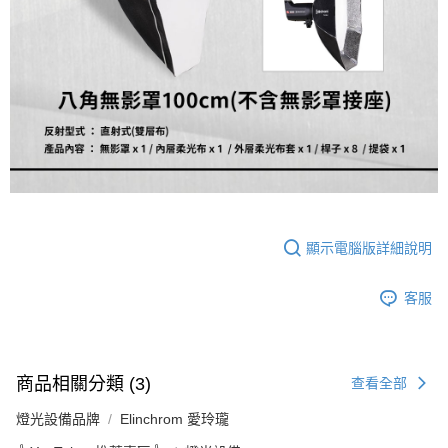
運送方式
２．便利：只要手機號碼，簡訊認證，即可結帳。
３．安心：先確認商品／服務後，再付款。
宅配
每筆NT$75，滿NT$399(含以上)免運費
【「AFTEE先享後付」結帳流程】
１．於結帳方式選擇「AFTEE先享後付」後，將跳轉至「AFTEE先享後付」
付款後門市自取
結帳頁面，進行簡訊認證並確認金額後，即可完成結帳。
２．訂單成立數日內，您將收到繳費通知簡訊。
免運費
３．收到繳費通知簡訊後14天內，點擊此簡訊中的連結，可透過四大超商／
ATM／網路銀行／等多元方式進行付款，方視為交易完成。
※ 請注意：結帳手續完成當下不需立刻繳費，但若您需要取消訂單，請聯絡
購買商品的店家。未經商家同意取消之訂單仍視為有效，需透過AFTEE先享
後付繳納相關費用。
※ 交易是否成功請以「AFTEE先享後付 」之結帳頁面顯示為準，若有關於
顯示電腦版詳細說明
是否繳費成功／繳費後需取消欲退款等相關疑問，請聯繫「AFTEE先享後付
客戶支援中心」
https://netprotections.freshdesk.com/support/home
客服
【注意事項】
１．透過由恩沛科技股份有限公司提供之「AFTEE先享後付」服務完成之交
易，需依本服務之必要範圍內提供個人資料，並將交易相關給付款項請求債
權轉讓予恩沛科技股份有限公司。
２．關於個人資料處理事宜，請瀏覽以下網址：
商品相關分類 (3)
查看全部
https://aftee.tw/terms/#terms3
３．未成年的使用者請事先徵得法定代理人或監護人之同意方可使用
燈光設備品牌
Elinchrom 愛玲瓏
「AFTEE先享後付」，若未經同意申辦者引起之損失，本公司不負相關責
任。