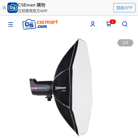
CSEmart 購物
開啟APP
立刻使用官方APP
0
1
/
4