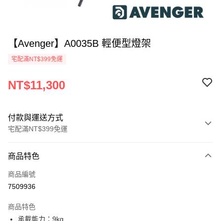
【Avenger】A0035B 輕便型燈架
宅配滿NT$399免運
NT$11,300
付款與運送方式
宅配滿NT$399免運
付款方式
商品特色
信用卡一次付款
商品編號
信用卡分期付款
7509936
3 期 0 利率 每期
NT$3,766
21家銀行
商品特色
6 期 0 利率 每期
NT$1,883
21家銀行
合作金庫商業銀行
第一商業銀行
承載能力：9kg