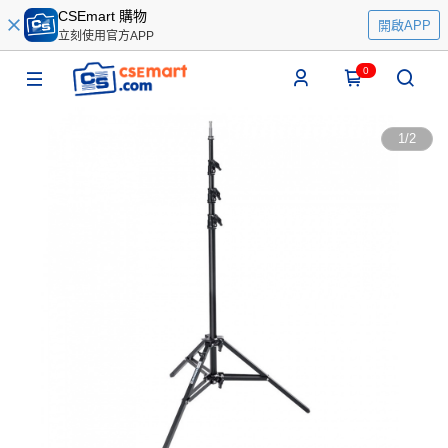
CSEmart 購物
開啟APP
立刻使用官方APP
0
1
/
2