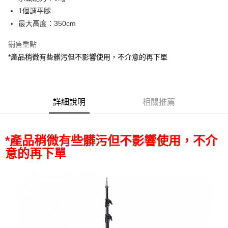
華南商業銀行
彰化商業銀行
12 期 0 利率 每期
NT$941
21家銀行
合作金庫商業銀行
第一商業銀行
1個調平腿
上海商業儲蓄銀行
台北富邦商業銀行
華南商業銀行
彰化商業銀行
合作金庫商業銀行
第一商業銀行
LINE Pay
國泰世華商業銀行
兆豐國際商業銀行
最大高度：350cm
上海商業儲蓄銀行
台北富邦商業銀行
華南商業銀行
彰化商業銀行
臺灣中小企業銀行
台中商業銀行
國泰世華商業銀行
兆豐國際商業銀行
Apple Pay
上海商業儲蓄銀行
台北富邦商業銀行
銷售重點
匯豐（台灣）商業銀行
華泰商業銀行
臺灣中小企業銀行
台中商業銀行
國泰世華商業銀行
兆豐國際商業銀行
聯邦商業銀行
遠東國際商業銀行
*產品稍微有些髒污但不影響使用，不介意的再下單
匯豐（台灣）商業銀行
華泰商業銀行
街口支付
臺灣中小企業銀行
台中商業銀行
元大商業銀行
永豐商業銀行
聯邦商業銀行
遠東國際商業銀行
匯豐（台灣）商業銀行
華泰商業銀行
玉山商業銀行
星展（台灣）商業銀行
悠遊付
元大商業銀行
永豐商業銀行
聯邦商業銀行
遠東國際商業銀行
台新國際商業銀行
中國信託商業銀行
玉山商業銀行
星展（台灣）商業銀行
元大商業銀行
永豐商業銀行
台灣樂天信用卡公司
Google Pay
台新國際商業銀行
詳細說明
中國信託商業銀行
相關推薦
玉山商業銀行
星展（台灣）商業銀行
台灣樂天信用卡公司
台新國際商業銀行
中國信託商業銀行
全支付
台灣樂天信用卡公司
全盈+PAY
*產品稍微有些髒污但不影響使用，不介
意的再下單
AFTEE先享後付
相關說明
【關於「AFTEE先享後付」】
ATM付款
AFTEE先享後付是「在收到商品之後才付款」的支付方式。 讓您購物簡單
便利好安心！
１．簡單：不需註冊會員、不需綁卡、不需儲值。
運送方式
２．便利：只要手機號碼，簡訊認證，即可結帳。
３．安心：先確認商品／服務後，再付款。