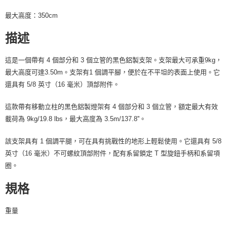
請求用戶進行身份認證。
最大高度：350cm
５．嚴禁一人註冊多個帳號或使用他人資訊註冊。若發現惡意使用之情形，
恩沛科技股份有限公司將有權停止該用戶之使用額度並採取法律行動。
描述
這是一個帶有 4 個部分和 3 個立管的黑色鋁製支架。支架最大可承重9kg，
最大高度可達3.50m。支架有1 個調平腳，便於在不平坦的表面上使用。它
還具有 5/8 英寸（16 毫米）頂部附件。
這款帶有移動立柱的黑色鋁製燈架有 4 個部分和 3 個立管，額定最大有效
載荷為 9kg/19.8 lbs，最大高度為 3.5m/137.8''。
該支架具有 1 個調平腿，可在具有挑戰性的地形上輕鬆使用。它還具有 5/8
英寸（16 毫米）不可螺紋頂部附件，配有系留鎖定 T 型旋鈕手柄和系留項
圈。
規格
重量