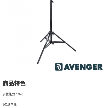
宅配
每筆NT$75，滿NT$399(含以上)免運費
【「AFTEE先享後付」結帳流程】
１．於結帳方式選擇「AFTEE先享後付」後，將跳轉至「AFTEE先享後付」
付款後門市自取
結帳頁面，進行簡訊認證並確認金額後，即可完成結帳。
２．訂單成立數日內，您將收到繳費通知簡訊。
免運費
３．收到繳費通知簡訊後14天內，點擊此簡訊中的連結，可透過四大超商／
ATM／網路銀行／等多元方式進行付款，方視為交易完成。
※ 請注意：結帳手續完成當下不需立刻繳費，但若您需要取消訂單，請聯絡
購買商品的店家。未經商家同意取消之訂單仍視為有效，需透過AFTEE先享
後付繳納相關費用。
※ 交易是否成功請以「AFTEE先享後付 」之結帳頁面顯示為準，若有關於
是否繳費成功／繳費後需取消欲退款等相關疑問，請聯繫「AFTEE先享後付
客戶支援中心」
https://netprotections.freshdesk.com/support/home
【注意事項】
１．透過由恩沛科技股份有限公司提供之「AFTEE先享後付」服務完成之交
易，需依本服務之必要範圍內提供個人資料，並將交易相關給付款項請求債
權轉讓予恩沛科技股份有限公司。
２．關於個人資料處理事宜，請瀏覽以下網址：
商品特色
https://aftee.tw/terms/#terms3
３．未成年的使用者請事先徵得法定代理人或監護人之同意方可使用
「AFTEE先享後付」，若未經同意申辦者引起之損失，本公司不負相關責
承載能力：9kg
任。
４．使用「AFTEE先享後付」時，將依據個別帳號之用戶狀況，依本公司即
1個調平腿
時審查核予不同之上限額度；若仍有額度不足之情形，本公司將視審查結果