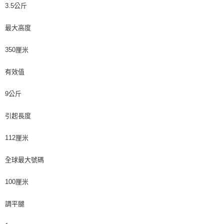
3.5公斤
最大高度
350厘米
有效值
9公斤
引起長度
112厘米
全球最大號碼
100厘米
調平腿