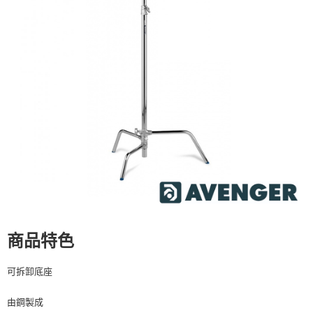
宅配
每筆NT$75，滿NT$399(含以上)免運費
【「AFTEE先享後付」結帳流程】
１．於結帳方式選擇「AFTEE先享後付」後，將跳轉至「AFTEE先享後付」
付款後門市自取
結帳頁面，進行簡訊認證並確認金額後，即可完成結帳。
２．訂單成立數日內，您將收到繳費通知簡訊。
免運費
３．收到繳費通知簡訊後14天內，點擊此簡訊中的連結，可透過四大超商／
ATM／網路銀行／等多元方式進行付款，方視為交易完成。
※ 請注意：結帳手續完成當下不需立刻繳費，但若您需要取消訂單，請聯絡
購買商品的店家。未經商家同意取消之訂單仍視為有效，需透過AFTEE先享
後付繳納相關費用。
※ 交易是否成功請以「AFTEE先享後付 」之結帳頁面顯示為準，若有關於
是否繳費成功／繳費後需取消欲退款等相關疑問，請聯繫「AFTEE先享後付
客戶支援中心」
https://netprotections.freshdesk.com/support/home
【注意事項】
１．透過由恩沛科技股份有限公司提供之「AFTEE先享後付」服務完成之交
易，需依本服務之必要範圍內提供個人資料，並將交易相關給付款項請求債
權轉讓予恩沛科技股份有限公司。
２．關於個人資料處理事宜，請瀏覽以下網址：
商品特色
https://aftee.tw/terms/#terms3
３．未成年的使用者請事先徵得法定代理人或監護人之同意方可使用
可拆卸底座
「AFTEE先享後付」，若未經同意申辦者引起之損失，本公司不負相關責
任。
４．使用「AFTEE先享後付」時，將依據個別帳號之用戶狀況，依本公司即
由鋼製成
時審查核予不同之上限額度；若仍有額度不足之情形，本公司將視審查結果