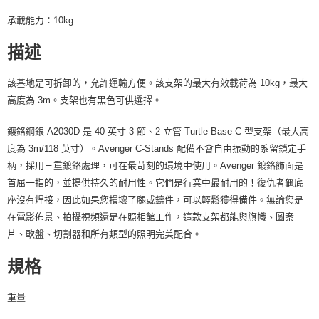
請求用戶進行身份認證。
承載能力：10kg
５．嚴禁一人註冊多個帳號或使用他人資訊註冊。若發現惡意使用之情形，
恩沛科技股份有限公司將有權停止該用戶之使用額度並採取法律行動。
描述
該基地是可拆卸的，允許運輸方便。該支架的最大有效載荷為 10kg，最大
高度為 3m。支架也有黑色可供選擇。
鍍鉻鋼銀 A2030D 是 40 英寸 3 節、2 立管 Turtle Base C 型支架（最大高
度為 3m/118 英寸）。Avenger C-Stands 配備不會自由振動的系留鎖定手
柄，採用三重鍍鉻處理，可在最苛刻的環境中使用。Avenger 鍍鉻飾面是
首屈一指的，並提供持久的耐用性。它們是行業中最耐用的！復仇者龜底
座沒有焊接，因此如果您損壞了腿或鑄件，可以輕鬆獲得備件。無論您是
在電影佈景、拍攝視頻還是在照相館工作，這款支架都能與旗幟、圖案
片、軟盤、切割器和所有類型的照明完美配合。
規格
重量