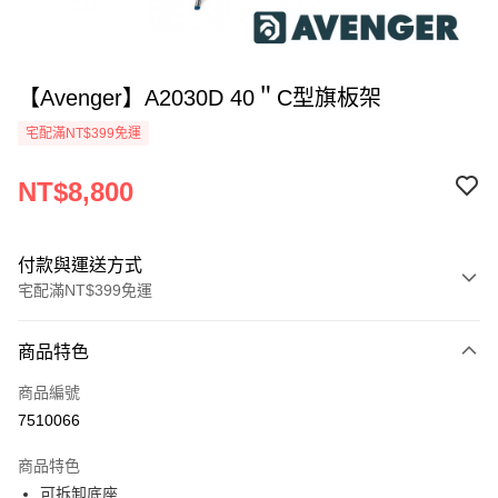
【Avenger】A2030D 40＂C型旗板架
宅配滿NT$399免運
NT$8,800
付款與運送方式
宅配滿NT$399免運
付款方式
商品特色
信用卡一次付款
商品編號
信用卡分期付款
7510066
3 期 0 利率 每期
NT$2,933
21家銀行
商品特色
6 期 0 利率 每期
NT$1,466
21家銀行
合作金庫商業銀行
第一商業銀行
可拆卸底座