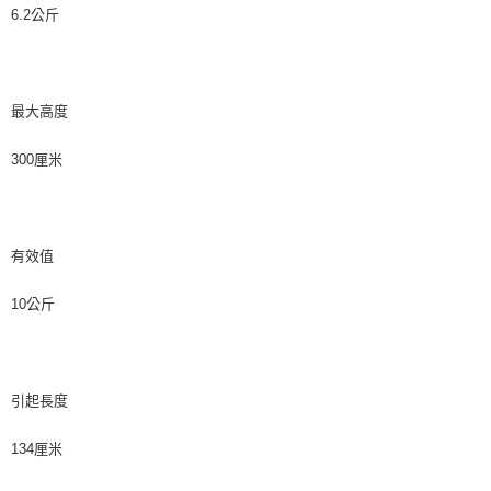
6.2公斤
最大高度
300厘米
有效值
10公斤
引起長度
134厘米