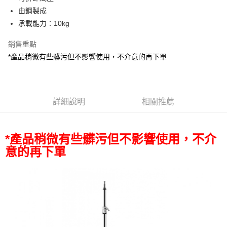
華南商業銀行
彰化商業銀行
12 期 0 利率 每期
NT$733
21家銀行
合作金庫商業銀行
第一商業銀行
由鋼製成
上海商業儲蓄銀行
台北富邦商業銀行
華南商業銀行
彰化商業銀行
合作金庫商業銀行
第一商業銀行
LINE Pay
國泰世華商業銀行
兆豐國際商業銀行
承載能力：10kg
上海商業儲蓄銀行
台北富邦商業銀行
華南商業銀行
彰化商業銀行
臺灣中小企業銀行
台中商業銀行
國泰世華商業銀行
兆豐國際商業銀行
Apple Pay
上海商業儲蓄銀行
台北富邦商業銀行
銷售重點
匯豐（台灣）商業銀行
華泰商業銀行
臺灣中小企業銀行
台中商業銀行
國泰世華商業銀行
兆豐國際商業銀行
聯邦商業銀行
遠東國際商業銀行
*產品稍微有些髒污但不影響使用，不介意的再下單
匯豐（台灣）商業銀行
華泰商業銀行
街口支付
臺灣中小企業銀行
台中商業銀行
元大商業銀行
永豐商業銀行
聯邦商業銀行
遠東國際商業銀行
匯豐（台灣）商業銀行
華泰商業銀行
玉山商業銀行
星展（台灣）商業銀行
悠遊付
元大商業銀行
永豐商業銀行
聯邦商業銀行
遠東國際商業銀行
台新國際商業銀行
中國信託商業銀行
玉山商業銀行
星展（台灣）商業銀行
元大商業銀行
永豐商業銀行
台灣樂天信用卡公司
Google Pay
台新國際商業銀行
詳細說明
中國信託商業銀行
相關推薦
玉山商業銀行
星展（台灣）商業銀行
台灣樂天信用卡公司
台新國際商業銀行
中國信託商業銀行
全支付
台灣樂天信用卡公司
全盈+PAY
*產品稍微有些髒污但不影響使用，不介
意的再下單
AFTEE先享後付
相關說明
【關於「AFTEE先享後付」】
ATM付款
AFTEE先享後付是「在收到商品之後才付款」的支付方式。 讓您購物簡單
便利好安心！
１．簡單：不需註冊會員、不需綁卡、不需儲值。
運送方式
２．便利：只要手機號碼，簡訊認證，即可結帳。
３．安心：先確認商品／服務後，再付款。