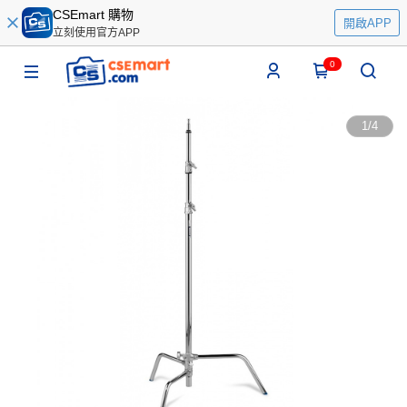
CSEmart 購物
開啟APP
立刻使用官方APP
0
1
/
4