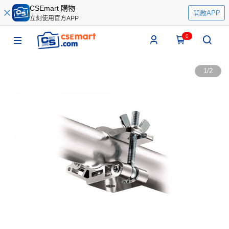
CSEmart 購物
開啟APP
立刻使用官方APP
0
1
/
2