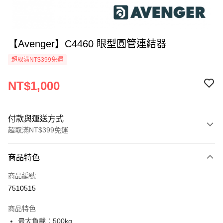
【Avenger】C4460 眼型圓管連結器
超取滿NT$399免運
NT$1,000
付款與運送方式
超取滿NT$399免運
付款方式
商品特色
信用卡一次付款
商品編號
信用卡分期付款
7510515
3 期 0 利率 每期
NT$333
21家銀行
商品特色
6 期 0 利率 每期
NT$166
21家銀行
合作金庫商業銀行
第一商業銀行
最大負載：500kg