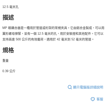
４．使用「AFTEE先享後付」時，將依據個別帳號之用戶狀況，依本公司即
12.5 毫米孔
時審查核予不同之上限額度；若仍有額度不足之情形，本公司將視審查結果
請求用戶進行身份認證。
描述
５．嚴禁一人註冊多個帳號或使用他人資訊註冊。若發現惡意使用之情形，
恩沛科技股份有限公司將有權停止該用戶之使用額度並採取法律行動。
MP 眼耦合器是一種用於管道或桁架的常規夾具。它由鋁合金製成，可以用
翼形螺母擰緊，並有一個 12.5 毫米的孔，用於安裝燈和其他配件。它可以
支持高達 500 公斤的有效載荷，適用於 42 毫米到 52 毫米的管道。
規格
重量
0.39 公斤
顯示電腦版詳細說明
客服