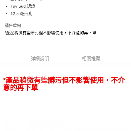
華南商業銀行
彰化商業銀行
12 期 0 利率 每期
NT$83
21家銀行
合作金庫商業銀行
第一商業銀行
Tuv Sud 認證
上海商業儲蓄銀行
台北富邦商業銀行
華南商業銀行
彰化商業銀行
合作金庫商業銀行
第一商業銀行
超商取貨付款
國泰世華商業銀行
兆豐國際商業銀行
12.5 毫米孔
上海商業儲蓄銀行
台北富邦商業銀行
華南商業銀行
彰化商業銀行
臺灣中小企業銀行
台中商業銀行
國泰世華商業銀行
兆豐國際商業銀行
LINE Pay
上海商業儲蓄銀行
台北富邦商業銀行
銷售重點
匯豐（台灣）商業銀行
華泰商業銀行
臺灣中小企業銀行
台中商業銀行
國泰世華商業銀行
兆豐國際商業銀行
聯邦商業銀行
遠東國際商業銀行
*產品稍微有些髒污但不影響使用，不介意的再下單
匯豐（台灣）商業銀行
華泰商業銀行
Apple Pay
臺灣中小企業銀行
台中商業銀行
元大商業銀行
永豐商業銀行
聯邦商業銀行
遠東國際商業銀行
匯豐（台灣）商業銀行
華泰商業銀行
玉山商業銀行
星展（台灣）商業銀行
街口支付
元大商業銀行
永豐商業銀行
聯邦商業銀行
遠東國際商業銀行
台新國際商業銀行
中國信託商業銀行
玉山商業銀行
星展（台灣）商業銀行
元大商業銀行
永豐商業銀行
台灣樂天信用卡公司
悠遊付
台新國際商業銀行
詳細說明
中國信託商業銀行
相關推薦
玉山商業銀行
星展（台灣）商業銀行
台灣樂天信用卡公司
台新國際商業銀行
中國信託商業銀行
Google Pay
台灣樂天信用卡公司
全支付
*產品稍微有些髒污但不影響使用，不介
意的再下單
全盈+PAY
AFTEE先享後付
相關說明
【關於「AFTEE先享後付」】
ATM付款
AFTEE先享後付是「在收到商品之後才付款」的支付方式。 讓您購物簡單
便利好安心！
１．簡單：不需註冊會員、不需綁卡、不需儲值。