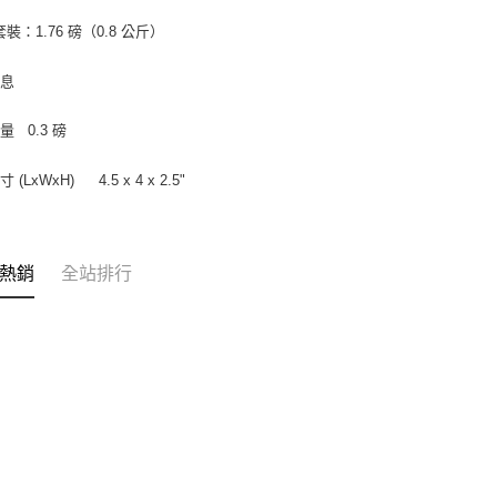
套裝：1.76 磅（0.8 公斤）
信息
重量
0.3 磅
 (LxWxH)
4.5 x 4 x 2.5"
熱銷
全站排行