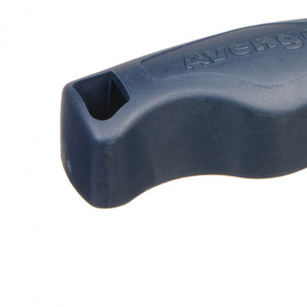
先享後付
每筆NT$6
※ 交易是
是否繳費成
宅配
付客戶支
每筆NT$7
【注意事
付款後門
１．透過由
交易，需
免運費
求債權轉
２．關於
https://aft
３．未成
「AFTE
任。
４．使用「
即時審查
結果請求
５．嚴禁
形，恩沛
動。