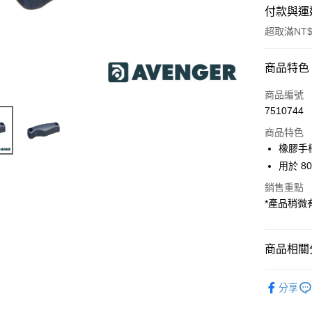
付款與運
超取滿NT$
付款方式
商品特色
信用卡一
商品編號
7510744
信用卡分
商品特色
3 期 
橡膠手
6 期 
合作金
用於 80
華南商
12 期
合作金
銷售重點
上海商
華南商
*產品稍
合作金
超商取貨
國泰世
上海商
華南商
臺灣中
國泰世
LINE Pay
上海商
匯豐（
臺灣中
國泰世
商品相關分
聯邦商
匯豐（
Apple Pay
臺灣中
元大商
聯邦商
燈光設備
匯豐（
玉山商
街口支付
元大商
分享
聯邦商
台新國
✨出清優惠
玉山商
元大商
台灣樂
悠遊付