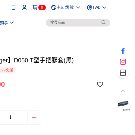
0
中文 (繁體)
TWD
獨享
nger】D050 T型手把膠套(黑)
399免運
00