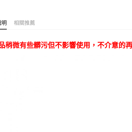
台新國
玉山商
✨最新優
台灣樂
台新國
Google Pa
｜燈光設
台灣樂
全支付
說明
相關推薦
全盈+PAY
AFTEE先
產品稍微有些髒污但不影響使用，不介意的
相關說明
【關於「A
ATM付款
AFTEE
便利好安
１．簡單
２．便利
運送方式
３．安心
全家取貨
【「AFT
每筆NT$6
１．於結帳
付」結帳
萊爾富取
２．訂單
３．收到繳
每筆NT$6
／ATM／
※ 請注意
7-11取貨
絡購買商品