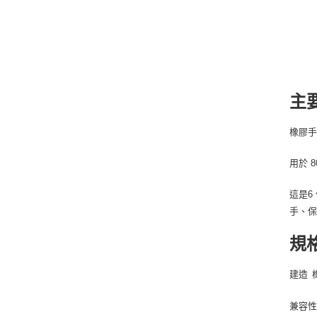
主
橡膠
用於 8
這是6
手、
規
建造
兼容