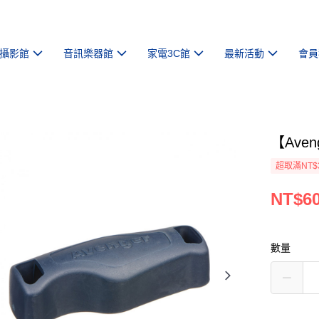
攝影館
音訊樂器館
家電3C館
最新活動
會員
【Ave
超取滿NT$
NT$6
數量