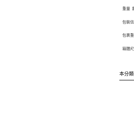
重量
包裝
包裹
箱體尺寸
本分類