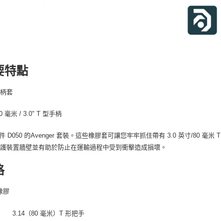
要特點
手柄套
0 毫米 / 3.0" T 型手柄
 件 D050 的Avenger 套裝。這些橡膠套可讓您牢牢抓住帶有 3.0 英寸/80 毫
保護裝置牆壁並有助於防止在運輸過程中受到衝擊造成損壞。
格
橡膠
性
3.14（80 毫米）T 形把手