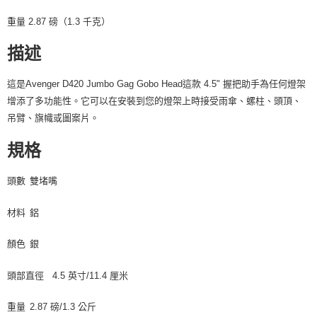
４．使用「AFTEE先享後付」時，將依據個別帳號之用戶狀況，依本公司即
重量 2.87 磅（1.3 千克）
時審查核予不同之上限額度；若仍有額度不足之情形，本公司將視審查結果
請求用戶進行身份認證。
５．嚴禁一人註冊多個帳號或使用他人資訊註冊。若發現惡意使用之情形，
描述
恩沛科技股份有限公司將有權停止該用戶之使用額度並採取法律行動。
這是Avenger D420 Jumbo Gag Gobo Head這款 4.5" 握把助手為任何燈架
增添了多功能性。它可以在安裝到您的燈架上時接受雨傘、螺柱、頭頂、
吊臂、旗幟或圖案片。
規格
頭數
雙堵嘴
材料
鋁
顏色
銀
頭部直徑
4.5 英寸/11.4 厘米
重量
2.87 磅/1.3 公斤