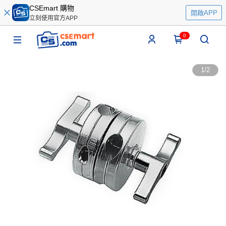
CSEmart 購物
開啟APP
立刻使用官方APP
0
1
/
2