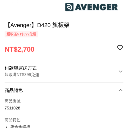
【Avenger】D420 旗板架
超取滿NT$399免運
NT$2,700
付款與運送方式
超取滿NT$399免運
付款方式
商品特色
信用卡一次付款
商品編號
信用卡分期付款
7511028
3 期 0 利率 每期
NT$900
21家銀行
商品特色
6 期 0 利率 每期
NT$450
21家銀行
合作金庫商業銀行
第一商業銀行
鋁合金結構