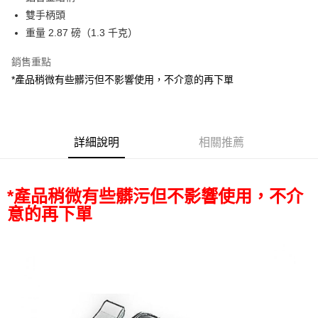
華南商業銀行
彰化商業銀行
12 期 0 利率 每期
NT$225
21家銀行
合作金庫商業銀行
第一商業銀行
雙手柄頭
上海商業儲蓄銀行
台北富邦商業銀行
華南商業銀行
彰化商業銀行
合作金庫商業銀行
第一商業銀行
超商取貨付款
國泰世華商業銀行
兆豐國際商業銀行
重量 2.87 磅（1.3 千克）
上海商業儲蓄銀行
台北富邦商業銀行
華南商業銀行
彰化商業銀行
臺灣中小企業銀行
台中商業銀行
國泰世華商業銀行
兆豐國際商業銀行
LINE Pay
上海商業儲蓄銀行
台北富邦商業銀行
銷售重點
匯豐（台灣）商業銀行
華泰商業銀行
臺灣中小企業銀行
台中商業銀行
國泰世華商業銀行
兆豐國際商業銀行
聯邦商業銀行
遠東國際商業銀行
*產品稍微有些髒污但不影響使用，不介意的再下單
匯豐（台灣）商業銀行
華泰商業銀行
Apple Pay
臺灣中小企業銀行
台中商業銀行
元大商業銀行
永豐商業銀行
聯邦商業銀行
遠東國際商業銀行
匯豐（台灣）商業銀行
華泰商業銀行
玉山商業銀行
星展（台灣）商業銀行
街口支付
元大商業銀行
永豐商業銀行
聯邦商業銀行
遠東國際商業銀行
台新國際商業銀行
中國信託商業銀行
玉山商業銀行
星展（台灣）商業銀行
元大商業銀行
永豐商業銀行
台灣樂天信用卡公司
悠遊付
台新國際商業銀行
詳細說明
中國信託商業銀行
相關推薦
玉山商業銀行
星展（台灣）商業銀行
台灣樂天信用卡公司
台新國際商業銀行
中國信託商業銀行
Google Pay
台灣樂天信用卡公司
全支付
*產品稍微有些髒污但不影響使用，不介
意的再下單
全盈+PAY
AFTEE先享後付
相關說明
【關於「AFTEE先享後付」】
ATM付款
AFTEE先享後付是「在收到商品之後才付款」的支付方式。 讓您購物簡單
便利好安心！
１．簡單：不需註冊會員、不需綁卡、不需儲值。