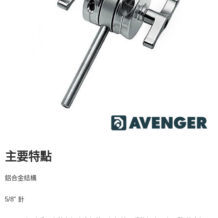
運送方式
２．便利：只要手機號碼，簡訊認證，即可結帳。
３．安心：先確認商品／服務後，再付款。
全家取貨付款
每筆NT$60，滿NT$399(含以上)免運費
【「AFTEE先享後付」結帳流程】
１．於結帳方式選擇「AFTEE先享後付」後，將跳轉至「AFTEE先享後付」
萊爾富取貨付款
結帳頁面，進行簡訊認證並確認金額後，即可完成結帳。
２．訂單成立數日內，您將收到繳費通知簡訊。
每筆NT$60，滿NT$399(含以上)免運費
３．收到繳費通知簡訊後14天內，點擊此簡訊中的連結，可透過四大超商／
ATM／網路銀行／等多元方式進行付款，方視為交易完成。
7-11取貨付款
※ 請注意：結帳手續完成當下不需立刻繳費，但若您需要取消訂單，請聯絡
每筆NT$60，滿NT$399(含以上)免運費
購買商品的店家。未經商家同意取消之訂單仍視為有效，需透過AFTEE先享
後付繳納相關費用。
宅配
※ 交易是否成功請以「AFTEE先享後付 」之結帳頁面顯示為準，若有關於
是否繳費成功／繳費後需取消欲退款等相關疑問，請聯繫「AFTEE先享後付
每筆NT$75，滿NT$399(含以上)免運費
客戶支援中心」
https://netprotections.freshdesk.com/support/home
付款後門市自取
【注意事項】
主要特點
１．透過由恩沛科技股份有限公司提供之「AFTEE先享後付」服務完成之交
免運費
易，需依本服務之必要範圍內提供個人資料，並將交易相關給付款項請求債
權轉讓予恩沛科技股份有限公司。
鋁合金結構
２．關於個人資料處理事宜，請瀏覽以下網址：
https://aftee.tw/terms/#terms3
３．未成年的使用者請事先徵得法定代理人或監護人之同意方可使用
5/8" 針
「AFTEE先享後付」，若未經同意申辦者引起之損失，本公司不負相關責
任。