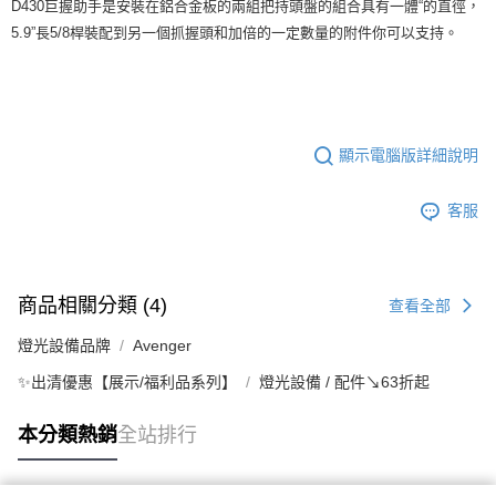
D430巨握助手是安裝在鋁合金板的兩組把持頭盤的組合具有一體“的直徑，
４．使用「AFTEE先享後付」時，將依據個別帳號之用戶狀況，依本公司即
5.9”長5/8桿裝配到另一個抓握頭和加倍的一定數量的附件你可以支持。
時審查核予不同之上限額度；若仍有額度不足之情形，本公司將視審查結果
請求用戶進行身份認證。
５．嚴禁一人註冊多個帳號或使用他人資訊註冊。若發現惡意使用之情形，
恩沛科技股份有限公司將有權停止該用戶之使用額度並採取法律行動。
顯示電腦版詳細說明
客服
商品相關分類 (4)
查看全部
燈光設備品牌
Avenger
✨出清優惠【展示/福利品系列】
燈光設備 / 配件↘63折起
本分類熱銷
全站排行