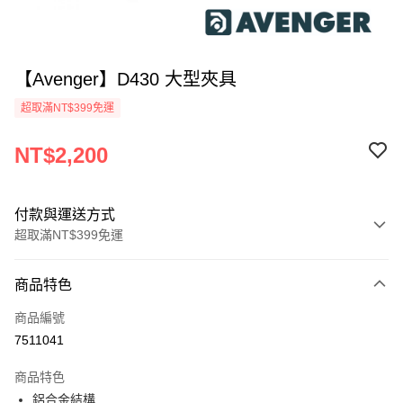
【Avenger】D430 大型夾具
超取滿NT$399免運
NT$2,200
付款與運送方式
超取滿NT$399免運
付款方式
商品特色
信用卡一次付款
商品編號
信用卡分期付款
7511041
3 期 0 利率 每期
NT$733
21家銀行
商品特色
6 期 0 利率 每期
NT$366
21家銀行
合作金庫商業銀行
第一商業銀行
鋁合金結構