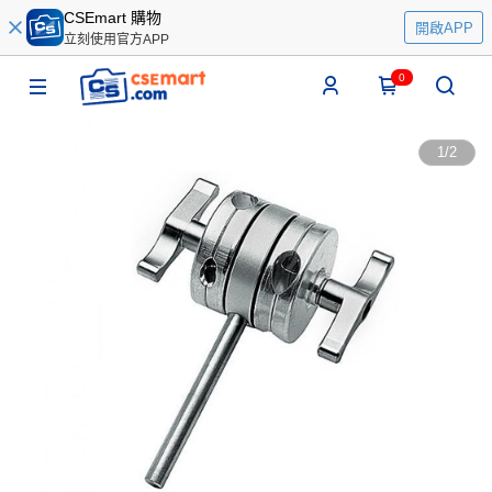
CSEmart 購物
開啟APP
立刻使用官方APP
0
1
/
2