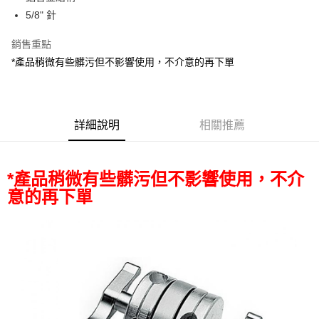
華南商業銀行
彰化商業銀行
12 期 0 利率 每期
NT$183
21家銀行
合作金庫商業銀行
第一商業銀行
5/8" 針
上海商業儲蓄銀行
台北富邦商業銀行
華南商業銀行
彰化商業銀行
合作金庫商業銀行
第一商業銀行
超商取貨付款
國泰世華商業銀行
兆豐國際商業銀行
上海商業儲蓄銀行
台北富邦商業銀行
華南商業銀行
彰化商業銀行
銷售重點
臺灣中小企業銀行
台中商業銀行
國泰世華商業銀行
兆豐國際商業銀行
LINE Pay
上海商業儲蓄銀行
台北富邦商業銀行
*產品稍微有些髒污但不影響使用，不介意的再下單
匯豐（台灣）商業銀行
華泰商業銀行
臺灣中小企業銀行
台中商業銀行
國泰世華商業銀行
兆豐國際商業銀行
聯邦商業銀行
遠東國際商業銀行
匯豐（台灣）商業銀行
華泰商業銀行
Apple Pay
臺灣中小企業銀行
台中商業銀行
元大商業銀行
永豐商業銀行
聯邦商業銀行
遠東國際商業銀行
匯豐（台灣）商業銀行
華泰商業銀行
玉山商業銀行
星展（台灣）商業銀行
街口支付
元大商業銀行
永豐商業銀行
聯邦商業銀行
遠東國際商業銀行
台新國際商業銀行
中國信託商業銀行
詳細說明
相關推薦
玉山商業銀行
星展（台灣）商業銀行
元大商業銀行
永豐商業銀行
台灣樂天信用卡公司
悠遊付
台新國際商業銀行
中國信託商業銀行
玉山商業銀行
星展（台灣）商業銀行
台灣樂天信用卡公司
台新國際商業銀行
中國信託商業銀行
Google Pay
*產品稍微有些髒污但不影響使用，不介
台灣樂天信用卡公司
全支付
意的再下單
全盈+PAY
AFTEE先享後付
相關說明
【關於「AFTEE先享後付」】
ATM付款
AFTEE先享後付是「在收到商品之後才付款」的支付方式。 讓您購物簡單
便利好安心！
１．簡單：不需註冊會員、不需綁卡、不需儲值。