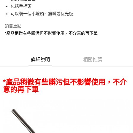
華南商業銀行
彰化商業銀行
12 期 0 利率 每期
NT$166
21家銀行
合作金庫商業銀行
第一商業銀行
包括手柄頭
上海商業儲蓄銀行
台北富邦商業銀行
華南商業銀行
彰化商業銀行
合作金庫商業銀行
第一商業銀行
LINE Pay
國泰世華商業銀行
兆豐國際商業銀行
可以裝一個小燈頭、旗幟或反光板
上海商業儲蓄銀行
台北富邦商業銀行
華南商業銀行
彰化商業銀行
臺灣中小企業銀行
台中商業銀行
國泰世華商業銀行
兆豐國際商業銀行
Apple Pay
上海商業儲蓄銀行
台北富邦商業銀行
銷售重點
匯豐（台灣）商業銀行
華泰商業銀行
臺灣中小企業銀行
台中商業銀行
國泰世華商業銀行
兆豐國際商業銀行
聯邦商業銀行
遠東國際商業銀行
*產品稍微有些髒污但不影響使用，不介意的再下單
匯豐（台灣）商業銀行
華泰商業銀行
街口支付
臺灣中小企業銀行
台中商業銀行
元大商業銀行
永豐商業銀行
聯邦商業銀行
遠東國際商業銀行
匯豐（台灣）商業銀行
華泰商業銀行
玉山商業銀行
星展（台灣）商業銀行
悠遊付
元大商業銀行
永豐商業銀行
聯邦商業銀行
遠東國際商業銀行
台新國際商業銀行
中國信託商業銀行
玉山商業銀行
星展（台灣）商業銀行
元大商業銀行
永豐商業銀行
台灣樂天信用卡公司
Google Pay
台新國際商業銀行
詳細說明
中國信託商業銀行
相關推薦
玉山商業銀行
星展（台灣）商業銀行
台灣樂天信用卡公司
台新國際商業銀行
中國信託商業銀行
全支付
台灣樂天信用卡公司
全盈+PAY
*產品稍微有些髒污但不影響使用，不介
意的再下單
AFTEE先享後付
相關說明
【關於「AFTEE先享後付」】
ATM付款
AFTEE先享後付是「在收到商品之後才付款」的支付方式。 讓您購物簡單
便利好安心！
１．簡單：不需註冊會員、不需綁卡、不需儲值。
運送方式
２．便利：只要手機號碼，簡訊認證，即可結帳。
３．安心：先確認商品／服務後，再付款。