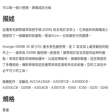
請求用戶進行身份認證。
可以裝一個小燈頭、旗幟或反光板
５．嚴禁一人註冊多個帳號或使用他人資訊註冊。若發現惡意使用之情形，
恩沛科技股份有限公司將有權停止該用戶之使用額度並採取法律行動。
描述
這種黑色鋼臂通常與把手頭 (D200) 結合用於支架上，它為粗布和旗幟或小
燈提供了一個擴展的抓握點。管長51cm。也有銀色可供選擇。
Avenger D500B 20 英寸/51 厘米黑色握把臂，是 C 型支架上最受歡迎的配
件之一，通常與 D200B 握把頭一起使用！握臂用於從支架提供延伸的握
點。常用於電影和視頻拍攝中，以固定稀鬆布、旗幟和軟盤，這些臂提供
了多種用途。攝影師使用這些握臂來固定燈和夾住反射器。您的工具包中
必不可少的工具！
推薦配件：滾輪包 AVCSA1301B、A2033FCB、A2030DCB、
A2033LCB、D200B、A2014CB、A2007CB、E650、E250、D220、D240
規格
重量