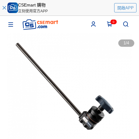
CSEmart 購物
開啟APP
立刻使用官方APP
0
1
/
4