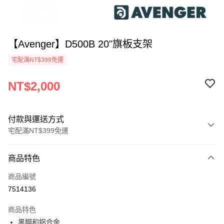
【Avenger】D500B 20"旗板支架
宅配滿NT$399免運
NT$2,000
付款與運送方式
宅配滿NT$399免運
付款方式
商品特色
信用卡一次付款
商品編號
信用卡分期付款
7514136
3 期 0 利率 每期
NT$666
21家銀行
商品特色
6 期 0 利率 每期
NT$333
21家銀行
合作金庫商業銀行
第一商業銀行
黑鋼和鋁合金