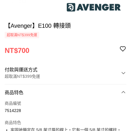
【Avenger】E100 轉接頭
超取滿NT$399免運
NT$700
付款與運送方式
超取滿NT$399免運
付款方式
商品特色
信用卡一次付款
商品編號
信用卡分期付款
7514228
3 期 0 利率 每期
NT$233
21家銀行
商品特色
6 期 0 利率 每期
NT$116
21家銀行
合作金庫商業銀行
第一商業銀行
牢固地鎖定在 5/8 英寸厚的桿上。它有一個 5/8 英寸的螺柱。