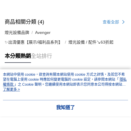
４．使用「AFTEE先享後付」時，將依據個別帳號之用戶狀況，依本公司即
時審查核予不同之上限額度；若仍有額度不足之情形，本公司將視審查結果
請求用戶進行身份認證。
５．嚴禁一人註冊多個帳號或使用他人資訊註冊。若發現惡意使用之情形，
商品相關分類 (4)
查看全部
恩沛科技股份有限公司將有權停止該用戶之使用額度並採取法律行動。
燈光設備品牌
Avenger
✨出清優惠【展示/福利品系列】
燈光設備 / 配件↘63折起
本分類熱銷
全站排行
本網站中使用 cookie，欲查詢有關本網站使用 cookie 方式之詳情，及若您不希
熱門標籤
望在電腦上使用 cookie 時應如何變更電腦的 cookie 設定，請參閱本網站「
隱私
權條款
」之 Cookie 聲明。您繼續使用本網站即表示您同意本公司得按本網站使
用條款之 Cookie 聲明使用 cookie。
了解更多 >
我知道了