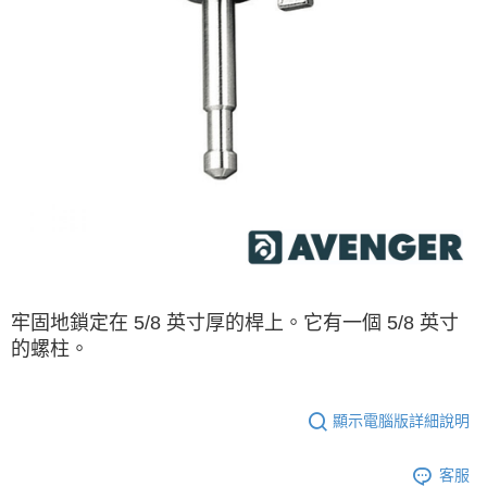
運送方式
２．便利：只要手機號碼，簡訊認證，即可結帳。
３．安心：先確認商品／服務後，再付款。
全家取貨付款
每筆NT$60，滿NT$399(含以上)免運費
【「AFTEE先享後付」結帳流程】
１．於結帳方式選擇「AFTEE先享後付」後，將跳轉至「AFTEE先享後付」
萊爾富取貨付款
結帳頁面，進行簡訊認證並確認金額後，即可完成結帳。
２．訂單成立數日內，您將收到繳費通知簡訊。
每筆NT$60，滿NT$399(含以上)免運費
３．收到繳費通知簡訊後14天內，點擊此簡訊中的連結，可透過四大超商／
ATM／網路銀行／等多元方式進行付款，方視為交易完成。
7-11取貨付款
※ 請注意：結帳手續完成當下不需立刻繳費，但若您需要取消訂單，請聯絡
每筆NT$60，滿NT$399(含以上)免運費
購買商品的店家。未經商家同意取消之訂單仍視為有效，需透過AFTEE先享
後付繳納相關費用。
宅配
※ 交易是否成功請以「AFTEE先享後付 」之結帳頁面顯示為準，若有關於
是否繳費成功／繳費後需取消欲退款等相關疑問，請聯繫「AFTEE先享後付
每筆NT$75，滿NT$399(含以上)免運費
客戶支援中心」
https://netprotections.freshdesk.com/support/home
付款後門市自取
牢固地鎖定在 5/8 英寸厚的桿上。它有一個 5/8 英寸
【注意事項】
的螺柱。
１．透過由恩沛科技股份有限公司提供之「AFTEE先享後付」服務完成之交
免運費
易，需依本服務之必要範圍內提供個人資料，並將交易相關給付款項請求債
權轉讓予恩沛科技股份有限公司。
２．關於個人資料處理事宜，請瀏覽以下網址：
顯示電腦版詳細說明
https://aftee.tw/terms/#terms3
３．未成年的使用者請事先徵得法定代理人或監護人之同意方可使用
「AFTEE先享後付」，若未經同意申辦者引起之損失，本公司不負相關責
客服
任。