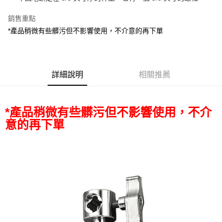
華南商業銀行
彰化商業銀行
12 期 0 利率 每期
NT$58
21家銀行
合作金庫商業銀行
第一商業銀行
上海商業儲蓄銀行
台北富邦商業銀行
華南商業銀行
彰化商業銀行
銷售重點
合作金庫商業銀行
第一商業銀行
超商取貨付款
國泰世華商業銀行
兆豐國際商業銀行
上海商業儲蓄銀行
台北富邦商業銀行
華南商業銀行
彰化商業銀行
*產品稍微有些髒污但不影響使用，不介意的再下單
臺灣中小企業銀行
台中商業銀行
國泰世華商業銀行
兆豐國際商業銀行
LINE Pay
上海商業儲蓄銀行
台北富邦商業銀行
匯豐（台灣）商業銀行
華泰商業銀行
臺灣中小企業銀行
台中商業銀行
國泰世華商業銀行
兆豐國際商業銀行
聯邦商業銀行
遠東國際商業銀行
匯豐（台灣）商業銀行
華泰商業銀行
Apple Pay
臺灣中小企業銀行
台中商業銀行
元大商業銀行
永豐商業銀行
聯邦商業銀行
遠東國際商業銀行
匯豐（台灣）商業銀行
華泰商業銀行
玉山商業銀行
詳細說明
星展（台灣）商業銀行
相關推薦
街口支付
元大商業銀行
永豐商業銀行
聯邦商業銀行
遠東國際商業銀行
台新國際商業銀行
中國信託商業銀行
玉山商業銀行
星展（台灣）商業銀行
元大商業銀行
永豐商業銀行
台灣樂天信用卡公司
悠遊付
台新國際商業銀行
中國信託商業銀行
玉山商業銀行
星展（台灣）商業銀行
*產品稍微有些髒污但不影響使用，不介
台灣樂天信用卡公司
台新國際商業銀行
中國信託商業銀行
Google Pay
意的再下單
台灣樂天信用卡公司
全支付
全盈+PAY
AFTEE先享後付
相關說明
【關於「AFTEE先享後付」】
ATM付款
AFTEE先享後付是「在收到商品之後才付款」的支付方式。 讓您購物簡單
便利好安心！
１．簡單：不需註冊會員、不需綁卡、不需儲值。