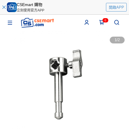
CSEmart 購物
開啟APP
立刻使用官方APP
0
1
/
2