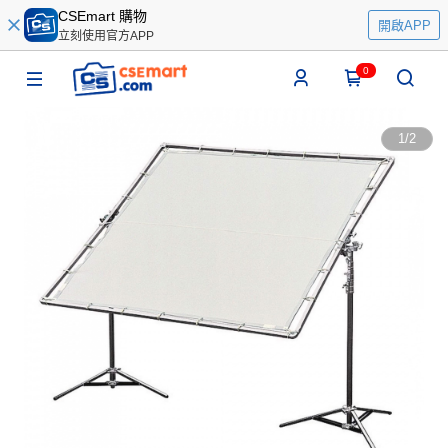
CSEmart 購物
開啟APP
立刻使用官方APP
0
1
/
2