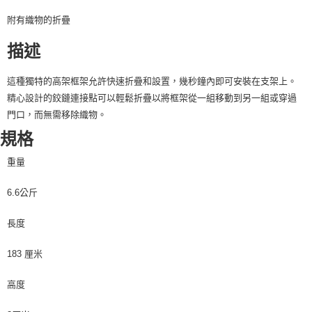
請求用戶進行身份認證。
附有織物的折疊
５．嚴禁一人註冊多個帳號或使用他人資訊註冊。若發現惡意使用之情形，
恩沛科技股份有限公司將有權停止該用戶之使用額度並採取法律行動。
描述
這種獨特的高架框架允許快速折疊和設置，幾秒鐘內即可安裝在支架上。
精心設計的鉸鏈連接點可以輕鬆折疊以將框架從一組移動到另一組或穿過
門口，而無需移除織物。
規格
重量
6.6公斤
長度
183 厘米
高度