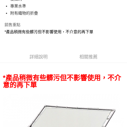
華南商業銀行
彰化商業銀行
12 期 0 利率 每期
NT$2,275
21家銀行
合作金庫商業銀行
第一商業銀行
專業水準
上海商業儲蓄銀行
台北富邦商業銀行
華南商業銀行
彰化商業銀行
合作金庫商業銀行
第一商業銀行
LINE Pay
國泰世華商業銀行
兆豐國際商業銀行
附有織物的折疊
上海商業儲蓄銀行
台北富邦商業銀行
華南商業銀行
彰化商業銀行
臺灣中小企業銀行
台中商業銀行
國泰世華商業銀行
兆豐國際商業銀行
Apple Pay
上海商業儲蓄銀行
台北富邦商業銀行
銷售重點
匯豐（台灣）商業銀行
華泰商業銀行
臺灣中小企業銀行
台中商業銀行
國泰世華商業銀行
兆豐國際商業銀行
聯邦商業銀行
遠東國際商業銀行
*產品稍微有些髒污但不影響使用，不介意的再下單
匯豐（台灣）商業銀行
華泰商業銀行
街口支付
臺灣中小企業銀行
台中商業銀行
元大商業銀行
永豐商業銀行
聯邦商業銀行
遠東國際商業銀行
匯豐（台灣）商業銀行
華泰商業銀行
玉山商業銀行
星展（台灣）商業銀行
悠遊付
元大商業銀行
永豐商業銀行
聯邦商業銀行
遠東國際商業銀行
台新國際商業銀行
中國信託商業銀行
玉山商業銀行
星展（台灣）商業銀行
元大商業銀行
永豐商業銀行
台灣樂天信用卡公司
Google Pay
台新國際商業銀行
詳細說明
中國信託商業銀行
相關推薦
玉山商業銀行
星展（台灣）商業銀行
台灣樂天信用卡公司
台新國際商業銀行
中國信託商業銀行
全支付
台灣樂天信用卡公司
全盈+PAY
*產品稍微有些髒污但不影響使用，不介
意的再下單
AFTEE先享後付
相關說明
【關於「AFTEE先享後付」】
ATM付款
AFTEE先享後付是「在收到商品之後才付款」的支付方式。 讓您購物簡單
便利好安心！
１．簡單：不需註冊會員、不需綁卡、不需儲值。
運送方式
２．便利：只要手機號碼，簡訊認證，即可結帳。
３．安心：先確認商品／服務後，再付款。