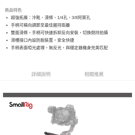
3 期 0 利率 每期
NT$1,083
21家銀行
商品特色
6 期 0 利率 每期
NT$541
21家銀行
合作金庫商業銀行
第一商業銀行
超強拓展：冷靴、滑條、1/4孔、3/8阿萊孔
華南商業銀行
彰化商業銀行
12 期 0 利率 每期
NT$270
21家銀行
合作金庫商業銀行
第一商業銀行
手柄可橫向調節至最佳握持距離
上海商業儲蓄銀行
台北富邦商業銀行
華南商業銀行
彰化商業銀行
合作金庫商業銀行
第一商業銀行
超商取貨付款
國泰世華商業銀行
兆豐國際商業銀行
雙面滑條，手柄可快速拆卸反向安裝，切換倒持拍攝
上海商業儲蓄銀行
台北富邦商業銀行
華南商業銀行
彰化商業銀行
臺灣中小企業銀行
台中商業銀行
滑槽接口內設防脫裝置，安全快捷
國泰世華商業銀行
兆豐國際商業銀行
LINE Pay
上海商業儲蓄銀行
台北富邦商業銀行
匯豐（台灣）商業銀行
華泰商業銀行
臺灣中小企業銀行
台中商業銀行
手柄表面啞光處理，無反光，與穩定器機身完美匹配
國泰世華商業銀行
兆豐國際商業銀行
聯邦商業銀行
遠東國際商業銀行
匯豐（台灣）商業銀行
華泰商業銀行
Apple Pay
臺灣中小企業銀行
台中商業銀行
元大商業銀行
永豐商業銀行
聯邦商業銀行
遠東國際商業銀行
匯豐（台灣）商業銀行
華泰商業銀行
玉山商業銀行
星展（台灣）商業銀行
街口支付
元大商業銀行
永豐商業銀行
聯邦商業銀行
遠東國際商業銀行
台新國際商業銀行
中國信託商業銀行
玉山商業銀行
星展（台灣）商業銀行
詳細說明
相關推薦
元大商業銀行
永豐商業銀行
台灣樂天信用卡公司
悠遊付
台新國際商業銀行
中國信託商業銀行
玉山商業銀行
星展（台灣）商業銀行
台灣樂天信用卡公司
台新國際商業銀行
中國信託商業銀行
Google Pay
台灣樂天信用卡公司
全支付
全盈+PAY
AFTEE先享後付
相關說明