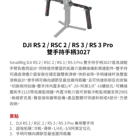
【關於「AFTEE先享後付」】
ATM付款
AFTEE先享後付是「在收到商品之後才付款」的支付方式。 讓您購物簡單
便利好安心！
１．簡單：不需註冊會員、不需綁卡、不需儲值。
運送方式
２．便利：只要手機號碼，簡訊認證，即可結帳。
３．安心：先確認商品／服務後，再付款。
全家取貨付款
每筆NT$60，滿NT$399(含以上)免運費
【「AFTEE先享後付」結帳流程】
１．於結帳方式選擇「AFTEE先享後付」後，將跳轉至「AFTEE先享後付」
萊爾富取貨付款
結帳頁面，進行簡訊認證並確認金額後，即可完成結帳。
２．訂單成立數日內，您將收到繳費通知簡訊。
每筆NT$60，滿NT$399(含以上)免運費
３．收到繳費通知簡訊後14天內，點擊此簡訊中的連結，可透過四大超商／
ATM／網路銀行／等多元方式進行付款，方視為交易完成。
7-11取貨付款
※ 請注意：結帳手續完成當下不需立刻繳費，但若您需要取消訂單，請聯絡
每筆NT$60，滿NT$399(含以上)免運費
購買商品的店家。未經商家同意取消之訂單仍視為有效，需透過AFTEE先享
後付繳納相關費用。
宅配
※ 交易是否成功請以「AFTEE先享後付 」之結帳頁面顯示為準，若有關於
是否繳費成功／繳費後需取消欲退款等相關疑問，請聯繫「AFTEE先享後付
每筆NT$75，滿NT$399(含以上)免運費
客戶支援中心」
https://netprotections.freshdesk.com/support/home
付款後門市自取
【注意事項】
１．透過由恩沛科技股份有限公司提供之「AFTEE先享後付」服務完成之交
免運費
易，需依本服務之必要範圍內提供個人資料，並將交易相關給付款項請求債
權轉讓予恩沛科技股份有限公司。
２．關於個人資料處理事宜，請瀏覽以下網址：