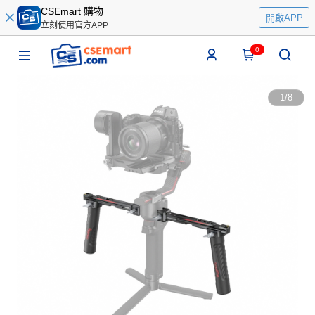
CSEmart 購物
開啟APP
立刻使用官方APP
0
1
/
8