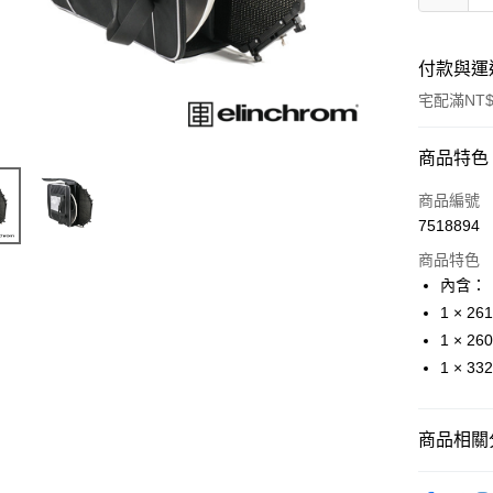
付款與運
宅配滿NT$
付款方式
商品特色
信用卡一
商品編號
7518894
信用卡分
商品特色
3 期 
內含：
6 期 
合作金
1 × 2
華南商
12 期
1 × 
合作金
上海商
華南商
1 × 
合作金
LINE Pay
國泰世
上海商
華南商
臺灣中
國泰世
Apple Pay
上海商
匯豐（
臺灣中
商品相關分
國泰世
聯邦商
匯豐（
街口支付
臺灣中
元大商
聯邦商
燈光設備
匯豐（