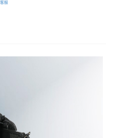
業銀行
星展（台灣）商業銀行
客服
業銀行
永豐商業銀行
業銀行
遠東國際商業銀行
際商業銀行
中國信託商業銀行
備專區｜
柔光工具
業銀行
星展（台灣）商業銀行
業銀行
永豐商業銀行
天信用卡公司
y
際商業銀行
中國信託商業銀行
業銀行
星展（台灣）商業銀行
天信用卡公司
際商業銀行
中國信託商業銀行
天信用卡公司
享後付
FTEE先享後付」】
先享後付是「在收到商品之後才付款」的支付方式。 讓您購物簡單
心！
：不需註冊會員、不需綁卡、不需儲值。
：只要手機號碼，簡訊認證，即可結帳。
：先確認商品／服務後，再付款。
EE先享後付」結帳流程】
5，滿NT$399(含以上)免運費
方式選擇「AFTEE先享後付」後，將跳轉至「AFTEE先享後
頁面，進行簡訊認證並確認金額後，即可完成結帳。
市自取
成立數日內，您將收到繳費通知簡訊。
費通知簡訊後14天內，點擊此簡訊中的連結，可透過四大超商
網路銀行／等多元方式進行付款，方視為交易完成。
：結帳手續完成當下不需立刻繳費，但若您需要取消訂單，請聯