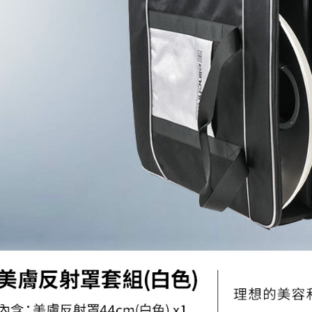
絡購買商品
先享後付
※ 交易是
是否繳費成
付客戶支
【注意事
１．透過由
交易，需
求債權轉
２．關於
https://aft
３．未成
「AFTE
任。
４．使用「
即時審查
結果請求
５．嚴禁
形，恩沛
動。