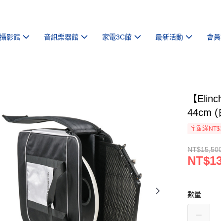
攝影館
音訊樂器館
家電3C館
最新活動
會員
【Eli
44cm 
宅配滿NT$
NT$15,50
NT$13
數量