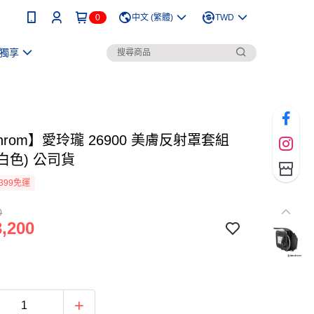
0
中文 (繁體)
TWD
獨享
nchrom】愛玲瓏 26900 美膚反射罩套組
(白色) 公司貨
399免運
0
,200