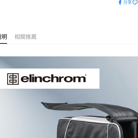
玉山商
悠遊付
分享
元大商
聯邦商
台新國
｜燈光設
玉山商
元大商
台灣樂
Google Pa
台新國
玉山商
台灣樂
台新國
全支付
台灣樂
說明
相關推薦
全盈+PAY
AFTEE先
相關說明
【關於「A
ATM付款
AFTEE
便利好安
１．簡單
２．便利
運送方式
３．安心
宅配
【「AFT
每筆NT$7
１．於結帳
付」結帳
付款後門
２．訂單
３．收到繳
免運費
／ATM／
※ 請注意