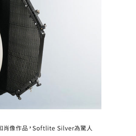
的店家。未經商家同意取消之訂單仍視為有效，需透過AFTEE
繳納相關費用。
否成功請以「AFTEE先享後付 」之結帳頁面顯示為準，若有關於
功／繳費後需取消欲退款等相關疑問，請聯繫「AFTEE先享後
援中心」
https://netprotections.freshdesk.com/support/home
項】
恩沛科技股份有限公司提供之「AFTEE先享後付」服務完成之
依本服務之必要範圍內提供個人資料，並將交易相關給付款項請
讓予恩沛科技股份有限公司。
個人資料處理事宜，請瀏覽以下網址：
ee.tw/terms/#terms3
年的使用者請事先徵得法定代理人或監護人之同意方可使用
E先享後付」，若未經同意申辦者引起之損失，本公司不負相關責
AFTEE先享後付」時，將依據個別帳號之用戶狀況，依本公司
核予不同之上限額度；若仍有額度不足之情形，本公司將視審查
用戶進行身份認證。
一人註冊多個帳號或使用他人資訊註冊。若發現惡意使用之情
科技股份有限公司將有權停止該用戶之使用額度並採取法律行