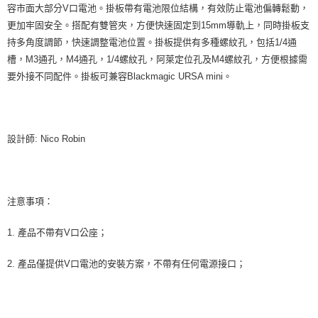
容市面大部分V口電池。掛板帶有電池限位結構，有效防止電池偏轉鬆動，
更加牢固安全。搭配有雙管夾，方便快速固定到15mm導軌上，同時掛板支
持多角度調節，快速調整電池位置。掛板提供有多種螺紋孔，包括1/4通
槽，M3通孔，M4通孔，1/4螺紋孔，阿萊定位孔及M4螺紋孔，方便根據需
要外接不同配件。掛板可兼容Blackmagic URSA mini。
設計師: Nico Robin
注意事項：
1. 產品不帶有V口公座；
2. 產品僅提供V口電池的安裝方案，不帶有任何電源接口；