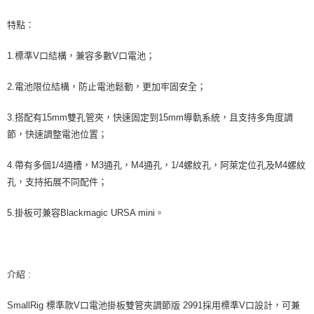
２．關於個人資料處理事宜，請瀏覽以下網址：
https://aftee.tw/terms/#terms3
特點：
３．未成年的使用者請事先徵得法定代理人或監護人之同意方可使用
「AFTEE先享後付」，若未經同意申辦者引起之損失，本公司不負相關責
1.標準V口結構，兼容多數V口電池；
任。
４．使用「AFTEE先享後付」時，將依據個別帳號之用戶狀況，依本公司即
時審查核予不同之上限額度；若仍有額度不足之情形，本公司將視審查結果
2.電池限位結構，防止電池鬆動，更加牢固安全；
請求用戶進行身份認證。
５．嚴禁一人註冊多個帳號或使用他人資訊註冊。若發現惡意使用之情形，
3.搭配有15mm雙孔管夾，快速固定到15mm導軌系統，且支持多角度調
恩沛科技股份有限公司將有權停止該用戶之使用額度並採取法律行動。
節，快速調整電池位置；
4.帶有多個1/4通槽，M3通孔，M4通孔，1/4螺紋孔，阿萊定位孔及M4螺紋
孔，支持拓展不同配件；
5.掛板可兼容Blackmagic URSA mini。
介紹 :
SmallRig 標準款V口電池掛板雙管夾調節版 2991採用標準V口設計，可兼