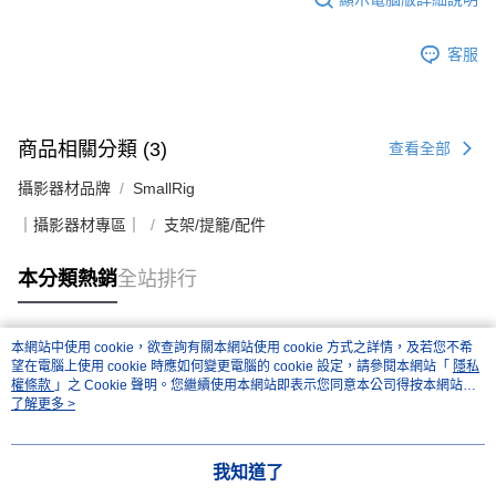
客服
商品相關分類 (3)
查看全部
攝影器材品牌
SmallRig
｜攝影器材專區｜
支架/提籠/配件
本分類熱銷
全站排行
本網站中使用 cookie，欲查詢有關本網站使用 cookie 方式之詳情，及若您不希
熱門標籤
望在電腦上使用 cookie 時應如何變更電腦的 cookie 設定，請參閱本網站「
隱私
權條款
」之 Cookie 聲明。您繼續使用本網站即表示您同意本公司得按本網站使
用條款之 Cookie 聲明使用 cookie。
了解更多 >
我知道了