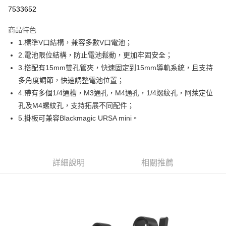
信用卡分期付款
7533652
3 期 0 利率 每期
NT$716
21家銀行
商品特色
6 期 0 利率 每期
NT$358
21家銀行
合作金庫商業銀行
第一商業銀行
1.標準V口結構，兼容多數V口電池；
華南商業銀行
彰化商業銀行
12 期 0 利率 每期
NT$179
21家銀行
合作金庫商業銀行
第一商業銀行
2.電池限位結構，防止電池鬆動，更加牢固安全；
上海商業儲蓄銀行
台北富邦商業銀行
華南商業銀行
彰化商業銀行
合作金庫商業銀行
第一商業銀行
超商取貨付款
國泰世華商業銀行
兆豐國際商業銀行
3.搭配有15mm雙孔管夾，快速固定到15mm導軌系統，且支持
上海商業儲蓄銀行
台北富邦商業銀行
華南商業銀行
彰化商業銀行
臺灣中小企業銀行
台中商業銀行
多角度調節，快速調整電池位置；
國泰世華商業銀行
兆豐國際商業銀行
LINE Pay
上海商業儲蓄銀行
台北富邦商業銀行
匯豐（台灣）商業銀行
華泰商業銀行
臺灣中小企業銀行
台中商業銀行
4.帶有多個1/4通槽，M3通孔，M4通孔，1/4螺紋孔，阿萊定位
國泰世華商業銀行
兆豐國際商業銀行
聯邦商業銀行
遠東國際商業銀行
匯豐（台灣）商業銀行
華泰商業銀行
Apple Pay
孔及M4螺紋孔，支持拓展不同配件；
臺灣中小企業銀行
台中商業銀行
元大商業銀行
永豐商業銀行
聯邦商業銀行
遠東國際商業銀行
匯豐（台灣）商業銀行
華泰商業銀行
5.掛板可兼容Blackmagic URSA mini。
玉山商業銀行
星展（台灣）商業銀行
街口支付
元大商業銀行
永豐商業銀行
聯邦商業銀行
遠東國際商業銀行
台新國際商業銀行
中國信託商業銀行
玉山商業銀行
星展（台灣）商業銀行
元大商業銀行
永豐商業銀行
台灣樂天信用卡公司
悠遊付
台新國際商業銀行
中國信託商業銀行
玉山商業銀行
星展（台灣）商業銀行
台灣樂天信用卡公司
台新國際商業銀行
中國信託商業銀行
Google Pay
詳細說明
相關推薦
台灣樂天信用卡公司
全支付
全盈+PAY
AFTEE先享後付