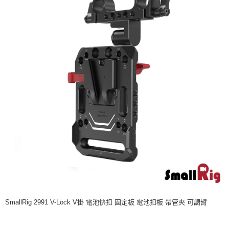
相關說明
【關於「AFTEE先享後付」】
ATM付款
AFTEE先享後付是「在收到商品之後才付款」的支付方式。 讓您購物簡單
便利好安心！
１．簡單：不需註冊會員、不需綁卡、不需儲值。
運送方式
２．便利：只要手機號碼，簡訊認證，即可結帳。
３．安心：先確認商品／服務後，再付款。
全家取貨付款
每筆NT$60，滿NT$399(含以上)免運費
【「AFTEE先享後付」結帳流程】
１．於結帳方式選擇「AFTEE先享後付」後，將跳轉至「AFTEE先享後付」
萊爾富取貨付款
結帳頁面，進行簡訊認證並確認金額後，即可完成結帳。
２．訂單成立數日內，您將收到繳費通知簡訊。
每筆NT$60，滿NT$399(含以上)免運費
３．收到繳費通知簡訊後14天內，點擊此簡訊中的連結，可透過四大超商／
ATM／網路銀行／等多元方式進行付款，方視為交易完成。
7-11取貨付款
※ 請注意：結帳手續完成當下不需立刻繳費，但若您需要取消訂單，請聯絡
每筆NT$60，滿NT$399(含以上)免運費
購買商品的店家。未經商家同意取消之訂單仍視為有效，需透過AFTEE先享
後付繳納相關費用。
宅配
※ 交易是否成功請以「AFTEE先享後付 」之結帳頁面顯示為準，若有關於
是否繳費成功／繳費後需取消欲退款等相關疑問，請聯繫「AFTEE先享後付
每筆NT$75，滿NT$399(含以上)免運費
客戶支援中心」
https://netprotections.freshdesk.com/support/home
付款後門市自取
【注意事項】
SmallRig 2991 V-Lock V掛 電池快扣 固定板 電池扣板 帶管夾 可調臂
１．透過由恩沛科技股份有限公司提供之「AFTEE先享後付」服務完成之交
免運費
易，需依本服務之必要範圍內提供個人資料，並將交易相關給付款項請求債
權轉讓予恩沛科技股份有限公司。