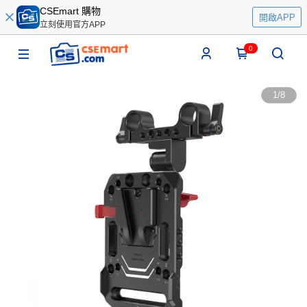
CSEmart 購物
開啟APP
立刻使用官方APP
0
1
/
8