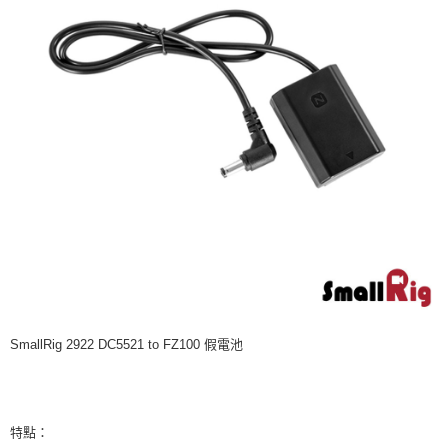
相關說明
【關於「AFTEE先享後付」】
ATM付款
AFTEE先享後付是「在收到商品之後才付款」的支付方式。 讓您購物簡單
便利好安心！
１．簡單：不需註冊會員、不需綁卡、不需儲值。
運送方式
２．便利：只要手機號碼，簡訊認證，即可結帳。
３．安心：先確認商品／服務後，再付款。
全家取貨付款
每筆NT$60，滿NT$399(含以上)免運費
【「AFTEE先享後付」結帳流程】
１．於結帳方式選擇「AFTEE先享後付」後，將跳轉至「AFTEE先享後付」
萊爾富取貨付款
結帳頁面，進行簡訊認證並確認金額後，即可完成結帳。
２．訂單成立數日內，您將收到繳費通知簡訊。
每筆NT$60，滿NT$399(含以上)免運費
３．收到繳費通知簡訊後14天內，點擊此簡訊中的連結，可透過四大超商／
ATM／網路銀行／等多元方式進行付款，方視為交易完成。
7-11取貨付款
※ 請注意：結帳手續完成當下不需立刻繳費，但若您需要取消訂單，請聯絡
每筆NT$60，滿NT$399(含以上)免運費
購買商品的店家。未經商家同意取消之訂單仍視為有效，需透過AFTEE先享
後付繳納相關費用。
宅配
※ 交易是否成功請以「AFTEE先享後付 」之結帳頁面顯示為準，若有關於
是否繳費成功／繳費後需取消欲退款等相關疑問，請聯繫「AFTEE先享後付
每筆NT$75，滿NT$399(含以上)免運費
SmallRig 2922 DC5521 to FZ100 假電池
客戶支援中心」
https://netprotections.freshdesk.com/support/home
付款後門市自取
【注意事項】
１．透過由恩沛科技股份有限公司提供之「AFTEE先享後付」服務完成之交
免運費
易，需依本服務之必要範圍內提供個人資料，並將交易相關給付款項請求債
特點：
權轉讓予恩沛科技股份有限公司。