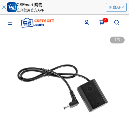
CSEmart 購物
開啟APP
立刻使用官方APP
0
1
/
3