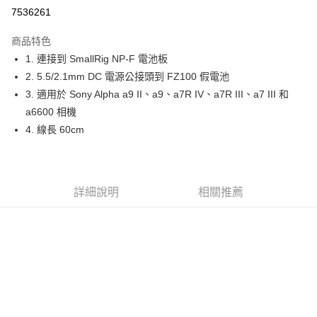
信用卡分期付款
7536261
3 期 0 利率 每期
NT$266
21家銀行
商品特色
6 期 0 利率 每期
NT$133
21家銀行
合作金庫商業銀行
第一商業銀行
1. 連接到 SmallRig NP-F 電池板
華南商業銀行
彰化商業銀行
12 期 0 利率 每期
NT$66
21家銀行
合作金庫商業銀行
第一商業銀行
2. 5.5/2.1mm DC 電源公接頭到 FZ100 假電池
上海商業儲蓄銀行
台北富邦商業銀行
華南商業銀行
彰化商業銀行
合作金庫商業銀行
第一商業銀行
超商取貨付款
國泰世華商業銀行
兆豐國際商業銀行
3. 適用於 Sony Alpha a9 II、a9、a7R IV、a7R III、a7 III 和
上海商業儲蓄銀行
台北富邦商業銀行
華南商業銀行
彰化商業銀行
臺灣中小企業銀行
台中商業銀行
a6600 相機
國泰世華商業銀行
兆豐國際商業銀行
LINE Pay
上海商業儲蓄銀行
台北富邦商業銀行
匯豐（台灣）商業銀行
華泰商業銀行
臺灣中小企業銀行
台中商業銀行
4. 線長 60cm
國泰世華商業銀行
兆豐國際商業銀行
聯邦商業銀行
遠東國際商業銀行
匯豐（台灣）商業銀行
華泰商業銀行
Apple Pay
臺灣中小企業銀行
台中商業銀行
元大商業銀行
永豐商業銀行
聯邦商業銀行
遠東國際商業銀行
匯豐（台灣）商業銀行
華泰商業銀行
玉山商業銀行
星展（台灣）商業銀行
街口支付
元大商業銀行
永豐商業銀行
聯邦商業銀行
遠東國際商業銀行
台新國際商業銀行
中國信託商業銀行
玉山商業銀行
星展（台灣）商業銀行
詳細說明
相關推薦
元大商業銀行
永豐商業銀行
台灣樂天信用卡公司
悠遊付
台新國際商業銀行
中國信託商業銀行
玉山商業銀行
星展（台灣）商業銀行
台灣樂天信用卡公司
台新國際商業銀行
中國信託商業銀行
Google Pay
台灣樂天信用卡公司
全支付
全盈+PAY
AFTEE先享後付