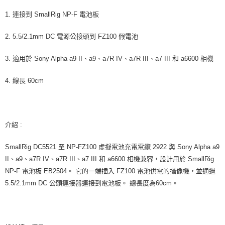
２．關於個人資料處理事宜，請瀏覽以下網址：
1. 連接到 SmallRig NP-F 電池板
https://aftee.tw/terms/#terms3
３．未成年的使用者請事先徵得法定代理人或監護人之同意方可使用
「AFTEE先享後付」，若未經同意申辦者引起之損失，本公司不負相關責
2. 5.5/2.1mm DC 電源公接頭到 FZ100 假電池
任。
４．使用「AFTEE先享後付」時，將依據個別帳號之用戶狀況，依本公司即
3. 適用於 Sony Alpha a9 II、a9、a7R IV、a7R III、a7 III 和 a6600 相機
時審查核予不同之上限額度；若仍有額度不足之情形，本公司將視審查結果
請求用戶進行身份認證。
５．嚴禁一人註冊多個帳號或使用他人資訊註冊。若發現惡意使用之情形，
4. 線長 60cm
恩沛科技股份有限公司將有權停止該用戶之使用額度並採取法律行動。
介紹 :
SmallRig DC5521 至 NP-FZ100 虛擬電池充電電纜 2922 與 Sony Alpha a9
II、a9、a7R IV、a7R III、a7 III 和 a6600 相機兼容，設計用於 SmallRig
NP-F 電池板 EB2504。 它的一端插入 FZ100 電池供電的攝像機，並通過
5.5/2.1mm DC 公頭連接器連接到電池板。 總長度為60cm。