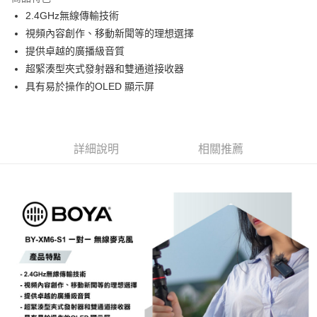
6 期 0 利率 每期
NT$682
21家銀行
合作金庫商業銀行
第一商業銀行
2.4GHz無線傳輸技術
華南商業銀行
彰化商業銀行
12 期 0 利率 每期
NT$341
21家銀行
合作金庫商業銀行
第一商業銀行
視頻內容創作、移動新聞等的理想選擇
上海商業儲蓄銀行
台北富邦商業銀行
華南商業銀行
彰化商業銀行
合作金庫商業銀行
第一商業銀行
超商取貨付款
國泰世華商業銀行
兆豐國際商業銀行
提供卓越的廣播級音質
上海商業儲蓄銀行
台北富邦商業銀行
華南商業銀行
彰化商業銀行
臺灣中小企業銀行
台中商業銀行
超緊湊型夾式發射器和雙通道接收器
國泰世華商業銀行
兆豐國際商業銀行
LINE Pay
上海商業儲蓄銀行
台北富邦商業銀行
匯豐（台灣）商業銀行
華泰商業銀行
臺灣中小企業銀行
台中商業銀行
具有易於操作的OLED 顯示屏
國泰世華商業銀行
兆豐國際商業銀行
聯邦商業銀行
遠東國際商業銀行
匯豐（台灣）商業銀行
華泰商業銀行
Apple Pay
臺灣中小企業銀行
台中商業銀行
元大商業銀行
永豐商業銀行
聯邦商業銀行
遠東國際商業銀行
匯豐（台灣）商業銀行
華泰商業銀行
玉山商業銀行
星展（台灣）商業銀行
街口支付
元大商業銀行
永豐商業銀行
聯邦商業銀行
遠東國際商業銀行
台新國際商業銀行
中國信託商業銀行
玉山商業銀行
星展（台灣）商業銀行
詳細說明
相關推薦
元大商業銀行
永豐商業銀行
台灣樂天信用卡公司
悠遊付
台新國際商業銀行
中國信託商業銀行
玉山商業銀行
星展（台灣）商業銀行
台灣樂天信用卡公司
台新國際商業銀行
中國信託商業銀行
Google Pay
台灣樂天信用卡公司
全支付
全盈+PAY
AFTEE先享後付
相關說明
【關於「AFTEE先享後付」】
ATM付款
AFTEE先享後付是「在收到商品之後才付款」的支付方式。 讓您購物簡單