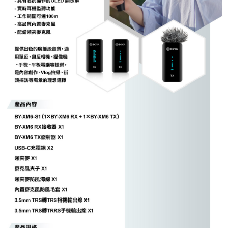
便利好安心！
１．簡單：不需註冊會員、不需綁卡、不需儲值。
運送方式
２．便利：只要手機號碼，簡訊認證，即可結帳。
３．安心：先確認商品／服務後，再付款。
全家取貨付款
每筆NT$60，滿NT$399(含以上)免運費
【「AFTEE先享後付」結帳流程】
１．於結帳方式選擇「AFTEE先享後付」後，將跳轉至「AFTEE先享後付」
萊爾富取貨付款
結帳頁面，進行簡訊認證並確認金額後，即可完成結帳。
２．訂單成立數日內，您將收到繳費通知簡訊。
每筆NT$60，滿NT$399(含以上)免運費
３．收到繳費通知簡訊後14天內，點擊此簡訊中的連結，可透過四大超商／
ATM／網路銀行／等多元方式進行付款，方視為交易完成。
7-11取貨付款
※ 請注意：結帳手續完成當下不需立刻繳費，但若您需要取消訂單，請聯絡
每筆NT$60，滿NT$399(含以上)免運費
購買商品的店家。未經商家同意取消之訂單仍視為有效，需透過AFTEE先享
後付繳納相關費用。
宅配
※ 交易是否成功請以「AFTEE先享後付 」之結帳頁面顯示為準，若有關於
是否繳費成功／繳費後需取消欲退款等相關疑問，請聯繫「AFTEE先享後付
每筆NT$75，滿NT$399(含以上)免運費
客戶支援中心」
https://netprotections.freshdesk.com/support/home
付款後門市自取
【注意事項】
１．透過由恩沛科技股份有限公司提供之「AFTEE先享後付」服務完成之交
免運費
易，需依本服務之必要範圍內提供個人資料，並將交易相關給付款項請求債
權轉讓予恩沛科技股份有限公司。
２．關於個人資料處理事宜，請瀏覽以下網址：
https://aftee.tw/terms/#terms3
３．未成年的使用者請事先徵得法定代理人或監護人之同意方可使用