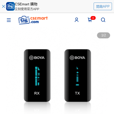
CSEmart 購物
開啟APP
立刻使用官方APP
0
1
/
2