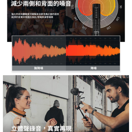
https://aftee.tw/terms/#terms3
３．未成年的使用者請事先徵得法定代理人或監護人之同意方可使用
「AFTEE先享後付」，若未經同意申辦者引起之損失，本公司不負相關責
任。
４．使用「AFTEE先享後付」時，將依據個別帳號之用戶狀況，依本公司即
時審查核予不同之上限額度；若仍有額度不足之情形，本公司將視審查結果
請求用戶進行身份認證。
５．嚴禁一人註冊多個帳號或使用他人資訊註冊。若發現惡意使用之情形，
恩沛科技股份有限公司將有權停止該用戶之使用額度並採取法律行動。