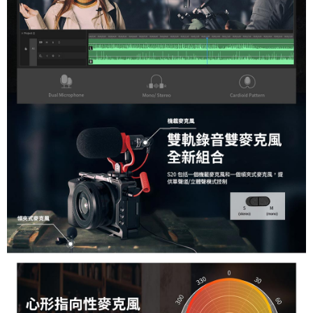
【關於「AFTEE先享後付」】
ATM付款
AFTEE先享後付是「在收到商品之後才付款」的支付方式。 讓您購物簡單
便利好安心！
１．簡單：不需註冊會員、不需綁卡、不需儲值。
運送方式
２．便利：只要手機號碼，簡訊認證，即可結帳。
３．安心：先確認商品／服務後，再付款。
全家取貨付款
每筆NT$60，滿NT$399(含以上)免運費
【「AFTEE先享後付」結帳流程】
１．於結帳方式選擇「AFTEE先享後付」後，將跳轉至「AFTEE先享後付」
萊爾富取貨付款
結帳頁面，進行簡訊認證並確認金額後，即可完成結帳。
２．訂單成立數日內，您將收到繳費通知簡訊。
每筆NT$60，滿NT$399(含以上)免運費
３．收到繳費通知簡訊後14天內，點擊此簡訊中的連結，可透過四大超商／
ATM／網路銀行／等多元方式進行付款，方視為交易完成。
7-11取貨付款
※ 請注意：結帳手續完成當下不需立刻繳費，但若您需要取消訂單，請聯絡
每筆NT$60，滿NT$399(含以上)免運費
購買商品的店家。未經商家同意取消之訂單仍視為有效，需透過AFTEE先享
後付繳納相關費用。
宅配
※ 交易是否成功請以「AFTEE先享後付 」之結帳頁面顯示為準，若有關於
是否繳費成功／繳費後需取消欲退款等相關疑問，請聯繫「AFTEE先享後付
每筆NT$75，滿NT$399(含以上)免運費
客戶支援中心」
https://netprotections.freshdesk.com/support/home
付款後門市自取
【注意事項】
１．透過由恩沛科技股份有限公司提供之「AFTEE先享後付」服務完成之交
免運費
易，需依本服務之必要範圍內提供個人資料，並將交易相關給付款項請求債
權轉讓予恩沛科技股份有限公司。
２．關於個人資料處理事宜，請瀏覽以下網址：