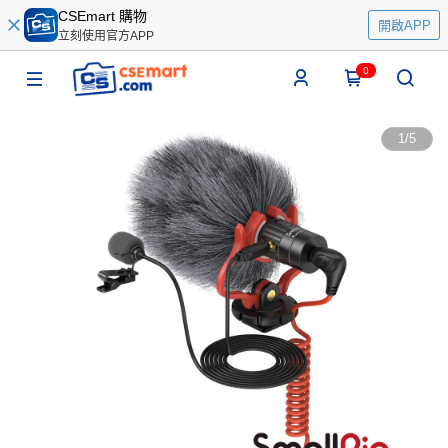
CSEmart 購物
開啟APP
立刻使用官方APP
0
1
/
5