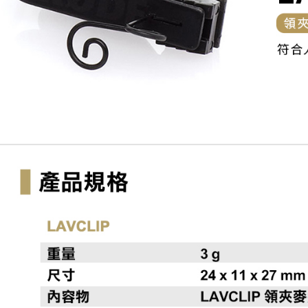
每筆NT$6
／ATM／
※ 請注意
7-11取貨
絡購買商品
先享後付
每筆NT$6
※ 交易是
是否繳費成
宅配
付客戶支
每筆NT$7
【注意事
付款後門
１．透過由
交易，需
免運費
求債權轉
２．關於
https://aft
３．未成
「AFTE
任。
４．使用「
即時審查
結果請求
５．嚴禁
形，恩沛
動。