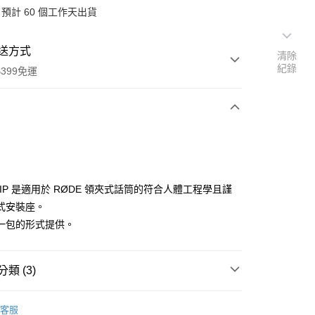
預計 60 個工作天出貨
送方式
清除
紀錄
399免運
次付款
期付款
0 利率 每期
NT$560
21家銀行
CLIP 是適用於 RØDE 領夾式話筒的符合人體工程學且謹
0 利率 每期
NT$280
21家銀行
庫商業銀行
第一商業銀行
式安裝座。
業銀行
彰化商業銀行
 0 利率 每期
NT$140
21家銀行
一包的形式提供。
庫商業銀行
第一商業銀行
業儲蓄銀行
台北富邦商業銀行
業銀行
彰化商業銀行
庫商業銀行
第一商業銀行
付款
華商業銀行
兆豐國際商業銀行
業儲蓄銀行
台北富邦商業銀行
業銀行
彰化商業銀行
小企業銀行
台中商業銀行
華商業銀行
兆豐國際商業銀行
類 (3)
業儲蓄銀行
台北富邦商業銀行
台灣）商業銀行
華泰商業銀行
小企業銀行
台中商業銀行
華商業銀行
兆豐國際商業銀行
業銀行
遠東國際商業銀行
品牌
RØDE
台灣）商業銀行
華泰商業銀行
小企業銀行
台中商業銀行
業銀行
永豐商業銀行
客服
業銀行
遠東國際商業銀行