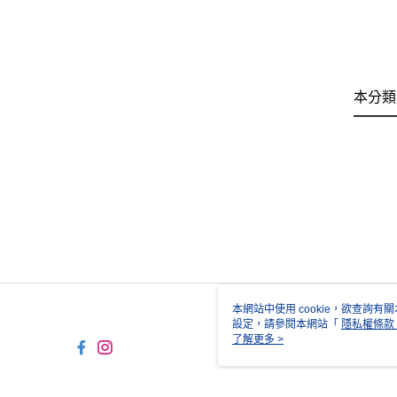
本分類
本網站中使用 cookie，欲查詢有關
設定，請參閱本網站「
隱私權條款
使用 cookie。
了解更多 >