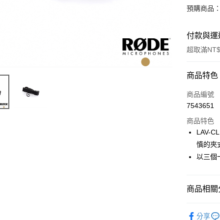
預購商品：
付款與運
超取滿NT$
付款方式
商品特色
信用卡一
商品編號
7543651
信用卡分
商品特色
3 期 
LAV-
6 期 
合作金
慎的夾
華南商
12 期
以三個
合作金
上海商
華南商
合作金
超商取貨
國泰世
上海商
華南商
臺灣中
國泰世
商品相關分
LINE Pay
上海商
匯豐（
臺灣中
國泰世
聯邦商
音訊設備
匯豐（
Apple Pay
臺灣中
元大商
分享
聯邦商