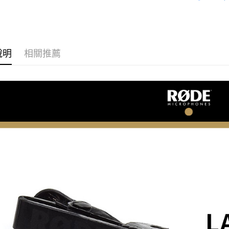
匯豐（
｜音訊設
玉山商
街口支付
元大商
聯邦商
台新國
玉山商
RØDE 旗
元大商
台灣樂
悠遊付
台新國
玉山商
台灣樂
台新國
Google Pa
說明
相關推薦
台灣樂
全支付
全盈+PAY
AFTEE先
相關說明
【關於「A
ATM付款
AFTEE
便利好安
１．簡單
２．便利
運送方式
３．安心
全家取貨
【「AFT
每筆NT$6
１．於結帳
付」結帳
萊爾富取
２．訂單
３．收到繳