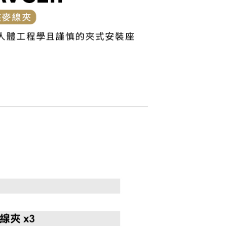
0，滿NT$399(含以上)免運費
網路銀行／等多元方式進行付款，方視為交易完成。
：結帳手續完成當下不需立刻繳費，但若您需要取消訂單，請聯
付款
的店家。未經商家同意取消之訂單仍視為有效，需透過AFTEE
繳納相關費用。
0，滿NT$399(含以上)免運費
否成功請以「AFTEE先享後付 」之結帳頁面顯示為準，若有關於
功／繳費後需取消欲退款等相關疑問，請聯繫「AFTEE先享後
援中心」
https://netprotections.freshdesk.com/support/home
5，滿NT$399(含以上)免運費
項】
市自取
恩沛科技股份有限公司提供之「AFTEE先享後付」服務完成之
依本服務之必要範圍內提供個人資料，並將交易相關給付款項請
讓予恩沛科技股份有限公司。
個人資料處理事宜，請瀏覽以下網址：
ee.tw/terms/#terms3
年的使用者請事先徵得法定代理人或監護人之同意方可使用
E先享後付」，若未經同意申辦者引起之損失，本公司不負相關責
AFTEE先享後付」時，將依據個別帳號之用戶狀況，依本公司
核予不同之上限額度；若仍有額度不足之情形，本公司將視審查
用戶進行身份認證。
一人註冊多個帳號或使用他人資訊註冊。若發現惡意使用之情
科技股份有限公司將有權停止該用戶之使用額度並採取法律行