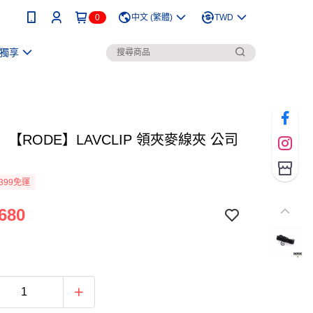
0
中文 (繁體)
TWD
獨享
【RODE】LAVCLIP 領夾麥線夾 公司
399免運
680