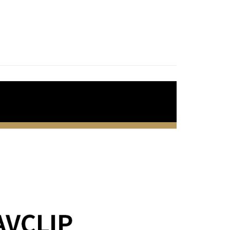
台灣）商業銀行
華泰商業銀行
備專區｜
音訊配件
業銀行
星展（台灣）商業銀行
業銀行
永豐商業銀行
業銀行
遠東國際商業銀行
際商業銀行
中國信託商業銀行
業銀行
星展（台灣）商業銀行
艦館
音訊配件
業銀行
永豐商業銀行
天信用卡公司
際商業銀行
中國信託商業銀行
業銀行
星展（台灣）商業銀行
天信用卡公司
際商業銀行
中國信託商業銀行
y
天信用卡公司
享後付
FTEE先享後付」】
先享後付是「在收到商品之後才付款」的支付方式。 讓您購物簡單
心！
：不需註冊會員、不需綁卡、不需儲值。
：只要手機號碼，簡訊認證，即可結帳。
：先確認商品／服務後，再付款。
付款
EE先享後付」結帳流程】
0，滿NT$399(含以上)免運費
方式選擇「AFTEE先享後付」後，將跳轉至「AFTEE先享後
頁面，進行簡訊認證並確認金額後，即可完成結帳。
貨付款
成立數日內，您將收到繳費通知簡訊。
費通知簡訊後14天內，點擊此簡訊中的連結，可透過四大超商