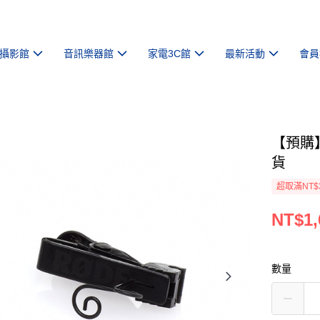
攝影館
音訊樂器館
家電3C館
最新活動
會員
【預購】
貨
超取滿NT$
NT$1,
數量