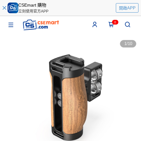
CSEmart 購物
開啟APP
立刻使用官方APP
0
1
/
10