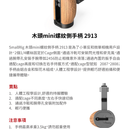
相關說明
【關於「AFTEE先享後付」】
ATM付款
AFTEE先享後付是「在收到商品之後才付款」的支付方式。 讓您購物簡單
便利好安心！
１．簡單：不需註冊會員、不需綁卡、不需儲值。
運送方式
２．便利：只要手機號碼，簡訊認證，即可結帳。
３．安心：先確認商品／服務後，再付款。
全家取貨付款
每筆NT$60，滿NT$399(含以上)免運費
【「AFTEE先享後付」結帳流程】
１．於結帳方式選擇「AFTEE先享後付」後，將跳轉至「AFTEE先享後付」
萊爾富取貨付款
結帳頁面，進行簡訊認證並確認金額後，即可完成結帳。
２．訂單成立數日內，您將收到繳費通知簡訊。
每筆NT$60，滿NT$399(含以上)免運費
３．收到繳費通知簡訊後14天內，點擊此簡訊中的連結，可透過四大超商／
ATM／網路銀行／等多元方式進行付款，方視為交易完成。
7-11取貨付款
※ 請注意：結帳手續完成當下不需立刻繳費，但若您需要取消訂單，請聯絡
每筆NT$60，滿NT$399(含以上)免運費
購買商品的店家。未經商家同意取消之訂單仍視為有效，需透過AFTEE先享
後付繳納相關費用。
宅配
※ 交易是否成功請以「AFTEE先享後付 」之結帳頁面顯示為準，若有關於
是否繳費成功／繳費後需取消欲退款等相關疑問，請聯繫「AFTEE先享後付
每筆NT$75，滿NT$399(含以上)免運費
客戶支援中心」
https://netprotections.freshdesk.com/support/home
付款後門市自取
【注意事項】
１．透過由恩沛科技股份有限公司提供之「AFTEE先享後付」服務完成之交
免運費
易，需依本服務之必要範圍內提供個人資料，並將交易相關給付款項請求債
權轉讓予恩沛科技股份有限公司。