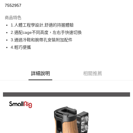
信用卡分期付款
7552957
3 期 0 利率 每期
NT$336
21家銀行
商品特色
6 期 0 利率 每期
NT$168
21家銀行
合作金庫商業銀行
第一商業銀行
1.人體工程學設計,舒適的持握體驗
華南商業銀行
彰化商業銀行
12 期 0 利率 每期
NT$84
21家銀行
合作金庫商業銀行
第一商業銀行
2.適配cage不同高度，左右手快速切換
上海商業儲蓄銀行
台北富邦商業銀行
華南商業銀行
彰化商業銀行
合作金庫商業銀行
第一商業銀行
超商取貨付款
國泰世華商業銀行
兆豐國際商業銀行
3.通過冷鞋和腕帶孔安裝附加配件
上海商業儲蓄銀行
台北富邦商業銀行
華南商業銀行
彰化商業銀行
臺灣中小企業銀行
台中商業銀行
4.輕巧便攜
國泰世華商業銀行
兆豐國際商業銀行
LINE Pay
上海商業儲蓄銀行
台北富邦商業銀行
匯豐（台灣）商業銀行
華泰商業銀行
臺灣中小企業銀行
台中商業銀行
國泰世華商業銀行
兆豐國際商業銀行
聯邦商業銀行
遠東國際商業銀行
匯豐（台灣）商業銀行
華泰商業銀行
Apple Pay
臺灣中小企業銀行
台中商業銀行
元大商業銀行
永豐商業銀行
聯邦商業銀行
遠東國際商業銀行
匯豐（台灣）商業銀行
華泰商業銀行
玉山商業銀行
星展（台灣）商業銀行
街口支付
元大商業銀行
永豐商業銀行
詳細說明
相關推薦
聯邦商業銀行
遠東國際商業銀行
台新國際商業銀行
中國信託商業銀行
玉山商業銀行
星展（台灣）商業銀行
元大商業銀行
永豐商業銀行
台灣樂天信用卡公司
悠遊付
台新國際商業銀行
中國信託商業銀行
玉山商業銀行
星展（台灣）商業銀行
台灣樂天信用卡公司
台新國際商業銀行
中國信託商業銀行
Google Pay
台灣樂天信用卡公司
全支付
全盈+PAY
AFTEE先享後付