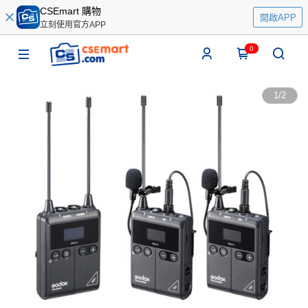
CSEmart 購物
開啟APP
立刻使用官方APP
0
1
/
2