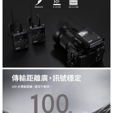
便利好安心！
１．簡單：不需註冊會員、不需綁卡、不需儲值。
運送方式
２．便利：只要手機號碼，簡訊認證，即可結帳。
３．安心：先確認商品／服務後，再付款。
全家取貨付款
每筆NT$60，滿NT$399(含以上)免運費
【「AFTEE先享後付」結帳流程】
１．於結帳方式選擇「AFTEE先享後付」後，將跳轉至「AFTEE先享後付」
萊爾富取貨付款
結帳頁面，進行簡訊認證並確認金額後，即可完成結帳。
２．訂單成立數日內，您將收到繳費通知簡訊。
每筆NT$60，滿NT$399(含以上)免運費
３．收到繳費通知簡訊後14天內，點擊此簡訊中的連結，可透過四大超商／
ATM／網路銀行／等多元方式進行付款，方視為交易完成。
7-11取貨付款
※ 請注意：結帳手續完成當下不需立刻繳費，但若您需要取消訂單，請聯絡
每筆NT$60，滿NT$399(含以上)免運費
購買商品的店家。未經商家同意取消之訂單仍視為有效，需透過AFTEE先享
後付繳納相關費用。
宅配
※ 交易是否成功請以「AFTEE先享後付 」之結帳頁面顯示為準，若有關於
是否繳費成功／繳費後需取消欲退款等相關疑問，請聯繫「AFTEE先享後付
每筆NT$75，滿NT$399(含以上)免運費
客戶支援中心」
https://netprotections.freshdesk.com/support/home
付款後門市自取
【注意事項】
１．透過由恩沛科技股份有限公司提供之「AFTEE先享後付」服務完成之交
免運費
易，需依本服務之必要範圍內提供個人資料，並將交易相關給付款項請求債
權轉讓予恩沛科技股份有限公司。
２．關於個人資料處理事宜，請瀏覽以下網址：
https://aftee.tw/terms/#terms3
３．未成年的使用者請事先徵得法定代理人或監護人之同意方可使用