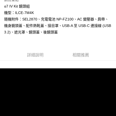
全盈+PAY
α7 IV Kit 鏡頭組
機型：ILCE-7M4K
AFTEE先享後付
隨機附件：SEL2870、充電電池 NP-FZ100、AC 變壓器、肩帶、
相關說明
機身鏡頭蓋、配件熱靴蓋、接目罩、USB-A 至 USB-C 連接線 (USB
【關於「AFTEE先享後付」】
ATM付款
AFTEE先享後付是「在收到商品之後才付款」的支付方式。 讓您購物簡單
3.2)、遮光罩、鏡頭蓋、後鏡頭蓋
便利好安心！
１．簡單：不需註冊會員、不需綁卡、不需儲值。
運送方式
２．便利：只要手機號碼，簡訊認證，即可結帳。
３．安心：先確認商品／服務後，再付款。
全家取貨付款
詳細說明
相關推薦
每筆NT$60，滿NT$399(含以上)免運費
【「AFTEE先享後付」結帳流程】
１．於結帳方式選擇「AFTEE先享後付」後，將跳轉至「AFTEE先享後付」
萊爾富取貨付款
結帳頁面，進行簡訊認證並確認金額後，即可完成結帳。
２．訂單成立數日內，您將收到繳費通知簡訊。
每筆NT$60，滿NT$399(含以上)免運費
３．收到繳費通知簡訊後14天內，點擊此簡訊中的連結，可透過四大超商／
ATM／網路銀行／等多元方式進行付款，方視為交易完成。
7-11取貨付款
※ 請注意：結帳手續完成當下不需立刻繳費，但若您需要取消訂單，請聯絡
每筆NT$60，滿NT$399(含以上)免運費
購買商品的店家。未經商家同意取消之訂單仍視為有效，需透過AFTEE先享
後付繳納相關費用。
宅配
※ 交易是否成功請以「AFTEE先享後付 」之結帳頁面顯示為準，若有關於
是否繳費成功／繳費後需取消欲退款等相關疑問，請聯繫「AFTEE先享後付
每筆NT$75，滿NT$399(含以上)免運費
客戶支援中心」
https://netprotections.freshdesk.com/support/home