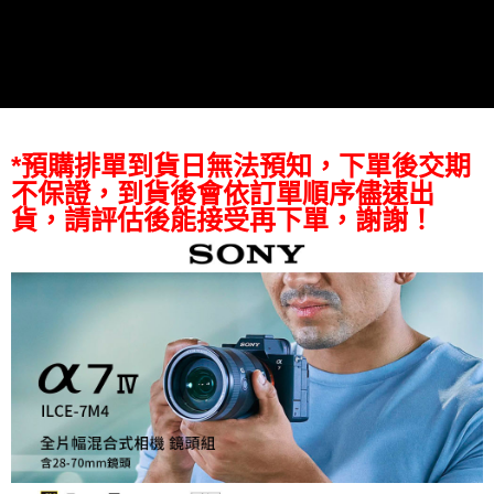
付款後門市自取
【注意事項】
１．透過由恩沛科技股份有限公司提供之「AFTEE先享後付」服務完成之交
免運費
易，需依本服務之必要範圍內提供個人資料，並將交易相關給付款項請求債
權轉讓予恩沛科技股份有限公司。
２．關於個人資料處理事宜，請瀏覽以下網址：
https://aftee.tw/terms/#terms3
３．未成年的使用者請事先徵得法定代理人或監護人之同意方可使用
「AFTEE先享後付」，若未經同意申辦者引起之損失，本公司不負相關責
*預購排單到貨日無法預知，下單後交期
任。
不保證，到貨後會依訂單順序儘速出
４．使用「AFTEE先享後付」時，將依據個別帳號之用戶狀況，依本公司即
時審查核予不同之上限額度；若仍有額度不足之情形，本公司將視審查結果
貨，請評估後能接受再下單，謝謝！
請求用戶進行身份認證。
５．嚴禁一人註冊多個帳號或使用他人資訊註冊。若發現惡意使用之情形，
恩沛科技股份有限公司將有權停止該用戶之使用額度並採取法律行動。