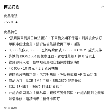
付款方式
商品特色
信用卡一次付款
商品編號
信用卡分期付款
7559164
3 期 0 利率 每期
NT$23,326
21家銀行
商品特色
6 期 0 利率 每期
NT$11,663
21家銀行
合作金庫商業銀行
第一商業銀行
*預購排單到貨日無法預知，下單後交期不保證，到貨後會依訂
華南商業銀行
彰化商業銀行
12 期 0 利率 每期
NT$5,831
21家銀行
合作金庫商業銀行
第一商業銀行
單順序儘速出貨，請評估後能接受再下單，謝謝！
上海商業儲蓄銀行
台北富邦商業銀行
華南商業銀行
彰化商業銀行
合作金庫商業銀行
第一商業銀行
超商取貨付款
國泰世華商業銀行
兆豐國際商業銀行
3,300 萬像素 35 mm 全片幅背照式 Exmor R CMOS 感光元件
上海商業儲蓄銀行
台北富邦商業銀行
華南商業銀行
彰化商業銀行
臺灣中小企業銀行
台中商業銀行
先進的 BIONZ XR 影像處理器，處理性能提升達 8 倍以上
國泰世華商業銀行
兆豐國際商業銀行
LINE Pay
上海商業儲蓄銀行
台北富邦商業銀行
匯豐（台灣）商業銀行
華泰商業銀行
臺灣中小企業銀行
台中商業銀行
錄影即時人眼、動物眼和鳥眼自動追蹤對焦功能
國泰世華商業銀行
兆豐國際商業銀行
聯邦商業銀行
遠東國際商業銀行
匯豐（台灣）商業銀行
華泰商業銀行
Apple Pay
4K 60p、10 位元 4:2:2 影片拍攝
臺灣中小企業銀行
台中商業銀行
元大商業銀行
永豐商業銀行
聯邦商業銀行
遠東國際商業銀行
匯豐（台灣）商業銀行
華泰商業銀行
進階影片拍攝功能，包含對焦圖、呼吸補償和 AF 幫助功能
玉山商業銀行
星展（台灣）商業銀行
街口支付
元大商業銀行
永豐商業銀行
聯邦商業銀行
遠東國際商業銀行
商品內含：ILCE-7M4 主機、SEL2870 變焦鏡頭
台新國際商業銀行
中國信託商業銀行
玉山商業銀行
星展（台灣）商業銀行
元大商業銀行
永豐商業銀行
台灣樂天信用卡公司
悠遊付
保固 18 個月，原廠註冊延長 6 個月
台新國際商業銀行
中國信託商業銀行
玉山商業銀行
星展（台灣）商業銀行
此組合保固將以主機為準，鏡頭不另外保固，此組合隨附之鏡頭
台灣樂天信用卡公司
台新國際商業銀行
中國信託商業銀行
Google Pay
如需維修，還請出示主機保卡即可
台灣樂天信用卡公司
全支付
銷售重點