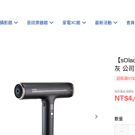
攝影館
音訊樂器館
家電3C館
最新活動
會員
【sOl
灰 公
超取滿NT$
NT$4,880
NT$4,
數量