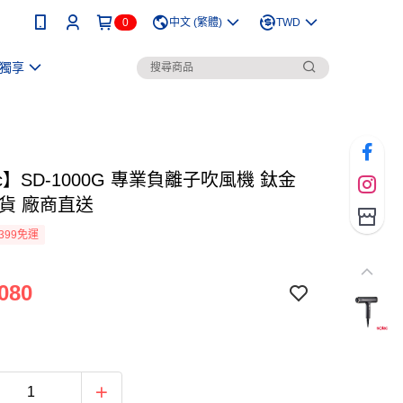
0
中文 (繁體)
TWD
獨享
ac】SD-1000G 專業負離子吹風機 鈦金
司貨 廠商直送
399免運
080