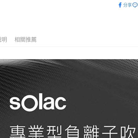
每筆NT$6
１．於結帳
分享
付」結帳
｜生活/家
萊爾富取
２．訂單
３．收到繳
每筆NT$6
／ATM／
※ 請注意
7-11取貨
絡購買商品
說明
相關推薦
先享後付
每筆NT$6
※ 交易是
是否繳費成
宅配
付客戶支
每筆NT$7
【注意事
１．透過由
交易，需
求債權轉
２．關於
https://aft
３．未成
「AFTE
任。
４．使用「
即時審查
結果請求
５．嚴禁