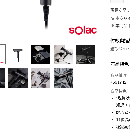
預購商品：
※ 本商品
※ 本商品
付款與運
超取滿NT$
付款方式
商品特色
信用卡一
商品編號
7561742
信用卡分
商品特色
3 期 
*現貨
6 期 
合作金
知您，
華南商
12 期
輕巧易
合作金
上海商
華南商
11萬
合作金
超商取貨
國泰世
上海商
獨家氣
華南商
臺灣中