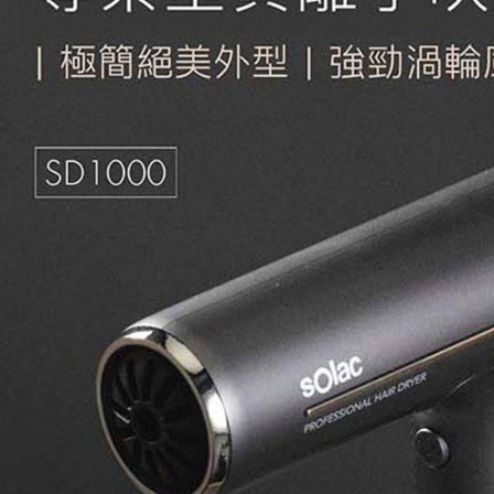
形，恩沛
動。