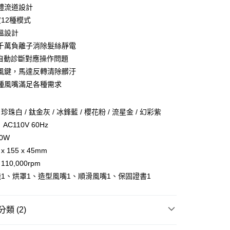
華商業銀行
兆豐國際商業銀行
業儲蓄銀行
台北富邦商業銀行
體流道設計
台灣）商業銀行
華泰商業銀行
小企業銀行
台中商業銀行
華商業銀行
兆豐國際商業銀行
業銀行
遠東國際商業銀行
度12種模式
台灣）商業銀行
華泰商業銀行
小企業銀行
台中商業銀行
業銀行
永豐商業銀行
溫設計
業銀行
遠東國際商業銀行
台灣）商業銀行
華泰商業銀行
業銀行
星展（台灣）商業銀行
業銀行
永豐商業銀行
千萬負離子消除髮絲靜電
業銀行
遠東國際商業銀行
際商業銀行
中國信託商業銀行
業銀行
星展（台灣）商業銀行
燈自動診斷對應操作問題
業銀行
永豐商業銀行
天信用卡公司
際商業銀行
中國信託商業銀行
業銀行
星展（台灣）商業銀行
風鍵，馬達反轉清除髒汙
天信用卡公司
際商業銀行
中國信託商業銀行
y
種風嘴滿足各種需求
天信用卡公司
珠白 / 鈦金灰 / 冰鋒藍 / 櫻花粉 / 流星金 / 幻彩紫
C110V 60Hz
0W
享後付
 155 x 45mm
FTEE先享後付」】
10,000rpm
先享後付是「在收到商品之後才付款」的支付方式。 讓您購物簡單
1、烘罩1、造型風嘴1、順滑風嘴1、保固證書1
心！
：不需註冊會員、不需綁卡、不需儲值。
：只要手機號碼，簡訊認證，即可結帳。
：先確認商品／服務後，再付款。
類 (2)
付款
EE先享後付」結帳流程】
品牌
sOlac