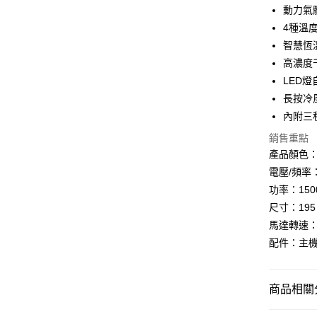
國泰世
LINE Pay
上海商
動力氣
匯豐（
臺灣中
國泰世
聯邦商
4種溫
匯豐（
Apple Pay
臺灣中
元大商
智慧恆
聯邦商
匯豐（
玉山商
街口支付
元大商
高濃度
聯邦商
台新國
玉山商
LED
元大商
台灣樂
悠遊付
台新國
玉山商
長按冷
台灣樂
台新國
Google Pa
內附三
台灣樂
銷售重點
全支付
產品顏色：珍
全盈+PAY
電壓/頻率：A
功率：150
AFTEE先
尺寸：195 x
相關說明
【關於「A
馬達轉速：1
ATM付款
AFTEE
配件：主機
便利好安
１．簡單
２．便利
運送方式
３．安心
商品相關分
全家取貨
【「AFT
生活/家電