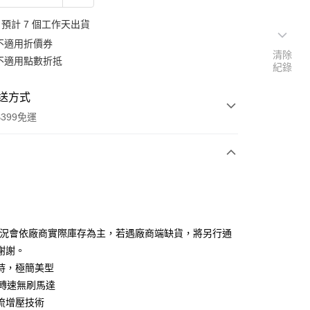
預計 7 個工作天出貨
不適用折價券
清除
不適用點數折抵
紀錄
送方式
399免運
次付款
期付款
0 利率 每期
NT$1,360
21家銀行
狀況會依廠商實際庫存為主，若遇廠商端缺貨，將另行通
0 利率 每期
NT$680
21家銀行
庫商業銀行
第一商業銀行
謝謝。
業銀行
彰化商業銀行
 0 利率 每期
NT$340
21家銀行
持，極簡美型
庫商業銀行
第一商業銀行
業儲蓄銀行
台北富邦商業銀行
業銀行
彰化商業銀行
高轉速無刷馬達
庫商業銀行
第一商業銀行
付款
華商業銀行
兆豐國際商業銀行
業儲蓄銀行
台北富邦商業銀行
流增壓技術
業銀行
彰化商業銀行
小企業銀行
台中商業銀行