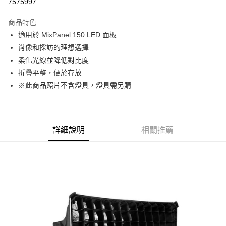
7575997
3 期 0 利率 每期
NT$625
21家銀行
商品特色
6 期 0 利率 每期
NT$312
21家銀行
合作金庫商業銀行
第一商業銀行
適用於 MixPanel 150 LED 面板
華南商業銀行
彰化商業銀行
12 期 0 利率 每期
NT$156
21家銀行
合作金庫商業銀行
第一商業銀行
肖像和採訪的理想選擇
上海商業儲蓄銀行
台北富邦商業銀行
華南商業銀行
彰化商業銀行
合作金庫商業銀行
第一商業銀行
超商取貨付款
國泰世華商業銀行
兆豐國際商業銀行
柔化光線並降低對比度
上海商業儲蓄銀行
台北富邦商業銀行
華南商業銀行
彰化商業銀行
臺灣中小企業銀行
台中商業銀行
折疊平整，便於存放
國泰世華商業銀行
兆豐國際商業銀行
LINE Pay
上海商業儲蓄銀行
台北富邦商業銀行
匯豐（台灣）商業銀行
華泰商業銀行
臺灣中小企業銀行
台中商業銀行
※此商品照片不含燈具，燈具需另購
國泰世華商業銀行
兆豐國際商業銀行
聯邦商業銀行
遠東國際商業銀行
匯豐（台灣）商業銀行
華泰商業銀行
Apple Pay
臺灣中小企業銀行
台中商業銀行
元大商業銀行
永豐商業銀行
聯邦商業銀行
遠東國際商業銀行
匯豐（台灣）商業銀行
華泰商業銀行
玉山商業銀行
星展（台灣）商業銀行
街口支付
元大商業銀行
永豐商業銀行
聯邦商業銀行
遠東國際商業銀行
台新國際商業銀行
中國信託商業銀行
玉山商業銀行
星展（台灣）商業銀行
詳細說明
相關推薦
元大商業銀行
永豐商業銀行
台灣樂天信用卡公司
悠遊付
台新國際商業銀行
中國信託商業銀行
玉山商業銀行
星展（台灣）商業銀行
台灣樂天信用卡公司
台新國際商業銀行
中國信託商業銀行
Google Pay
台灣樂天信用卡公司
全支付
全盈+PAY
AFTEE先享後付
相關說明