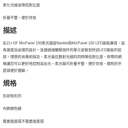
https://aftee.tw/terms/#terms3
柔化光線並降低對比度
３．未成年的使用者請事先徵得法定代理人或監護人之同意方可使用
「AFTEE先享後付」，若未經同意申辦者引起之損失，本公司不負相關責
折疊平整，便於存放
任。
４．使用「AFTEE先享後付」時，將依據個別帳號之用戶狀況，依本公司即
描述
時審查核予不同之上限額度；若仍有額度不足之情形，本公司將視審查結果
請求用戶進行身份認證。
５．嚴禁一人註冊多個帳號或使用他人資訊註冊。若發現惡意使用之情形，
此21×19“ MixPanel 150柔光箱從Nanlite與MixPanel 150 LED面板兼容，設
恩沛科技股份有限公司將有權停止該用戶之使用額度並採取法律行動。
有速度自由環的設計，並通過接觸緊固件的單元安裝到所述LED面板的前
部。理想的肖像和採訪，柔光箱在散射光線的同時降低對比度，附帶的網
格讓您可以更好地控制溢出光。柔光箱可折疊平整，便於存放，隨附的手
提袋便於運輸。
規格
形狀
矩形的
內飾顏色
銀
需要速度環
不需要速度環