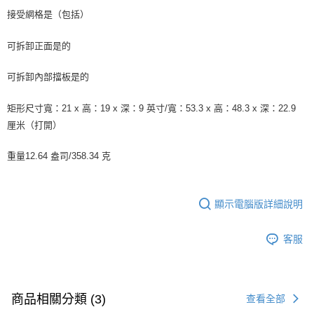
接受網格
是（包括）
可拆卸正面
是的
可拆卸內部擋板
是的
矩形尺寸
寬：21 x 高：19 x 深：9 英寸/寬：53.3 x 高：48.3 x 深：22.9
厘米（打開）
重量
12.64 盎司/358.34 克
顯示電腦版詳細說明
客服
商品相關分類 (3)
查看全部