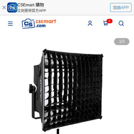
CSEmart 購物
開啟APP
立刻使用官方APP
0
1
/
3