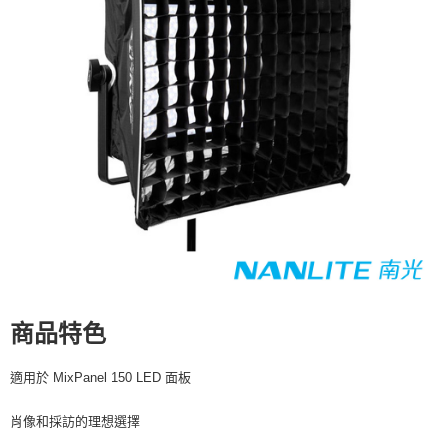
【關於「AFTEE先享後付」】
ATM付款
AFTEE先享後付是「在收到商品之後才付款」的支付方式。 讓您購物簡單
便利好安心！
１．簡單：不需註冊會員、不需綁卡、不需儲值。
運送方式
２．便利：只要手機號碼，簡訊認證，即可結帳。
３．安心：先確認商品／服務後，再付款。
全家取貨付款
每筆NT$60，滿NT$399(含以上)免運費
【「AFTEE先享後付」結帳流程】
１．於結帳方式選擇「AFTEE先享後付」後，將跳轉至「AFTEE先享後付」
萊爾富取貨付款
結帳頁面，進行簡訊認證並確認金額後，即可完成結帳。
２．訂單成立數日內，您將收到繳費通知簡訊。
每筆NT$60，滿NT$399(含以上)免運費
３．收到繳費通知簡訊後14天內，點擊此簡訊中的連結，可透過四大超商／
ATM／網路銀行／等多元方式進行付款，方視為交易完成。
7-11取貨付款
※ 請注意：結帳手續完成當下不需立刻繳費，但若您需要取消訂單，請聯絡
每筆NT$60，滿NT$399(含以上)免運費
購買商品的店家。未經商家同意取消之訂單仍視為有效，需透過AFTEE先享
後付繳納相關費用。
宅配
※ 交易是否成功請以「AFTEE先享後付 」之結帳頁面顯示為準，若有關於
是否繳費成功／繳費後需取消欲退款等相關疑問，請聯繫「AFTEE先享後付
商品特色
每筆NT$75，滿NT$399(含以上)免運費
客戶支援中心」
https://netprotections.freshdesk.com/support/home
付款後門市自取
【注意事項】
適用於 MixPanel 150 LED 面板
１．透過由恩沛科技股份有限公司提供之「AFTEE先享後付」服務完成之交
免運費
易，需依本服務之必要範圍內提供個人資料，並將交易相關給付款項請求債
肖像和採訪的理想選擇
權轉讓予恩沛科技股份有限公司。
２．關於個人資料處理事宜，請瀏覽以下網址：