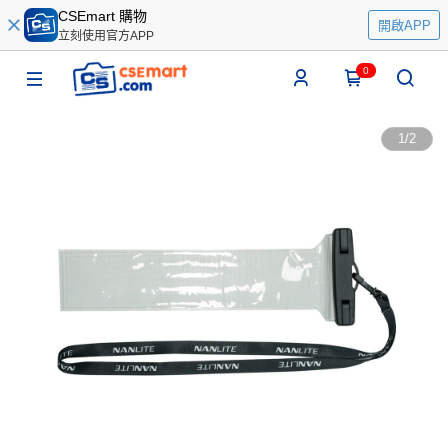
CSEmart 購物
開啟APP
立刻使用官方APP
0
1
/
2