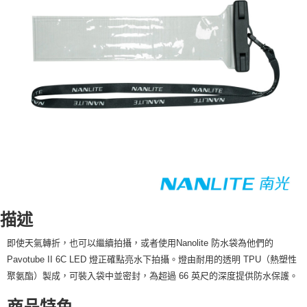
相關說明
【關於「AFTEE先享後付」】
ATM付款
AFTEE先享後付是「在收到商品之後才付款」的支付方式。 讓您購物簡單
便利好安心！
１．簡單：不需註冊會員、不需綁卡、不需儲值。
運送方式
２．便利：只要手機號碼，簡訊認證，即可結帳。
３．安心：先確認商品／服務後，再付款。
全家取貨付款
每筆NT$60，滿NT$399(含以上)免運費
【「AFTEE先享後付」結帳流程】
１．於結帳方式選擇「AFTEE先享後付」後，將跳轉至「AFTEE先享後付」
萊爾富取貨付款
結帳頁面，進行簡訊認證並確認金額後，即可完成結帳。
２．訂單成立數日內，您將收到繳費通知簡訊。
每筆NT$60，滿NT$399(含以上)免運費
３．收到繳費通知簡訊後14天內，點擊此簡訊中的連結，可透過四大超商／
ATM／網路銀行／等多元方式進行付款，方視為交易完成。
7-11取貨付款
※ 請注意：結帳手續完成當下不需立刻繳費，但若您需要取消訂單，請聯絡
每筆NT$60，滿NT$399(含以上)免運費
購買商品的店家。未經商家同意取消之訂單仍視為有效，需透過AFTEE先享
後付繳納相關費用。
描述
宅配
※ 交易是否成功請以「AFTEE先享後付 」之結帳頁面顯示為準，若有關於
是否繳費成功／繳費後需取消欲退款等相關疑問，請聯繫「AFTEE先享後付
每筆NT$75，滿NT$399(含以上)免運費
即使天氣轉折，也可以繼續拍攝，或者使用Nanolite 防水袋為他們的
客戶支援中心」
https://netprotections.freshdesk.com/support/home
Pavotube II 6C LED 燈正確點亮水下拍攝。燈由耐用的透明 TPU（熱塑性
付款後門市自取
【注意事項】
聚氨酯）製成，可裝入袋中並密封，為超過 66 英尺的深度提供防水保護。
１．透過由恩沛科技股份有限公司提供之「AFTEE先享後付」服務完成之交
免運費
易，需依本服務之必要範圍內提供個人資料，並將交易相關給付款項請求債
商品特色