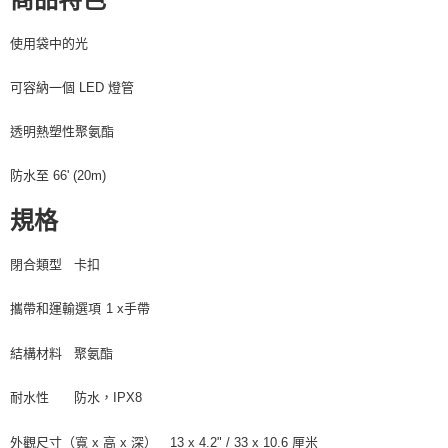
權轉讓予恩沛科技股份有限公司。
２．關於個人資料處理事宜，請瀏覽以下網址：
https://aftee.tw/terms/#terms3
使用袋中的光
３．未成年的使用者請事先徵得法定代理人或監護人之同意方可使用
「AFTEE先享後付」，若未經同意申辦者引起之損失，本公司不負相關責
可容納一個 LED 燈管
任。
４．使用「AFTEE先享後付」時，將依據個別帳號之用戶狀況，依本公司即
時審查核予不同之上限額度；若仍有額度不足之情形，本公司將視審查結果
透明熱塑性聚氨酯
請求用戶進行身份認證。
５．嚴禁一人註冊多個帳號或使用他人資訊註冊。若發現惡意使用之情形，
防水至 66' (20m)
恩沛科技股份有限公司將有權停止該用戶之使用額度並採取法律行動。
規格
閉合類型
卡扣
攜帶和運輸選項
1 x手帶
結構材料
聚氨酯
耐水性
防水，IPX8
外觀尺寸（寬 x 高 x 深）
13 x 4.2" / 33 x 10.6 厘米