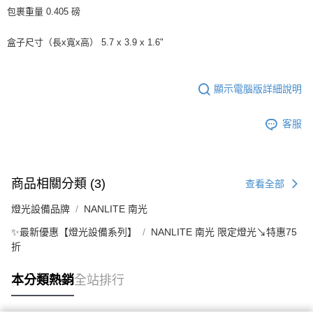
權轉讓予恩沛科技股份有限公司。
包裹重量 0.405 磅
２．關於個人資料處理事宜，請瀏覽以下網址：
https://aftee.tw/terms/#terms3
３．未成年的使用者請事先徵得法定代理人或監護人之同意方可使用
盒子尺寸（長x寬x高） 5.7 x 3.9 x 1.6"
「AFTEE先享後付」，若未經同意申辦者引起之損失，本公司不負相關責
任。
４．使用「AFTEE先享後付」時，將依據個別帳號之用戶狀況，依本公司即
顯示電腦版詳細說明
時審查核予不同之上限額度；若仍有額度不足之情形，本公司將視審查結果
請求用戶進行身份認證。
５．嚴禁一人註冊多個帳號或使用他人資訊註冊。若發現惡意使用之情形，
客服
恩沛科技股份有限公司將有權停止該用戶之使用額度並採取法律行動。
商品相關分類 (3)
查看全部
燈光設備品牌
NANLITE 南光
✨最新優惠【燈光設備系列】
NANLITE 南光 限定燈光↘特惠75
折
本分類熱銷
全站排行