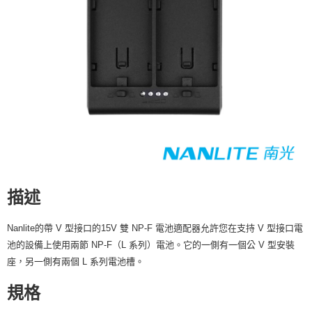
相關說明
【關於「AFTEE先享後付」】
ATM付款
AFTEE先享後付是「在收到商品之後才付款」的支付方式。 讓您購物簡單
便利好安心！
１．簡單：不需註冊會員、不需綁卡、不需儲值。
運送方式
２．便利：只要手機號碼，簡訊認證，即可結帳。
３．安心：先確認商品／服務後，再付款。
全家取貨付款
每筆NT$60，滿NT$399(含以上)免運費
【「AFTEE先享後付」結帳流程】
１．於結帳方式選擇「AFTEE先享後付」後，將跳轉至「AFTEE先享後付」
萊爾富取貨付款
結帳頁面，進行簡訊認證並確認金額後，即可完成結帳。
２．訂單成立數日內，您將收到繳費通知簡訊。
每筆NT$60，滿NT$399(含以上)免運費
３．收到繳費通知簡訊後14天內，點擊此簡訊中的連結，可透過四大超商／
ATM／網路銀行／等多元方式進行付款，方視為交易完成。
7-11取貨付款
※ 請注意：結帳手續完成當下不需立刻繳費，但若您需要取消訂單，請聯絡
描述
每筆NT$60，滿NT$399(含以上)免運費
購買商品的店家。未經商家同意取消之訂單仍視為有效，需透過AFTEE先享
後付繳納相關費用。
宅配
※ 交易是否成功請以「AFTEE先享後付 」之結帳頁面顯示為準，若有關於
Nanlite的帶 V 型接口的15V 雙 NP-F 電池適配器允許您在支持 V 型接口電
是否繳費成功／繳費後需取消欲退款等相關疑問，請聯繫「AFTEE先享後付
池的設備上使用兩節 NP-F（L 系列）電池。它的一側有一個公 V 型安裝
每筆NT$75，滿NT$399(含以上)免運費
客戶支援中心」
https://netprotections.freshdesk.com/support/home
座，另一側有兩個 L 系列電池槽。
付款後門市自取
【注意事項】
規格
１．透過由恩沛科技股份有限公司提供之「AFTEE先享後付」服務完成之交
免運費
易，需依本服務之必要範圍內提供個人資料，並將交易相關給付款項請求債