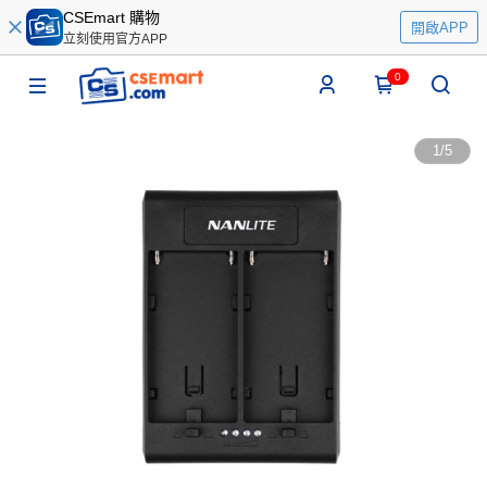
CSEmart 購物
開啟APP
立刻使用官方APP
0
1
/
5