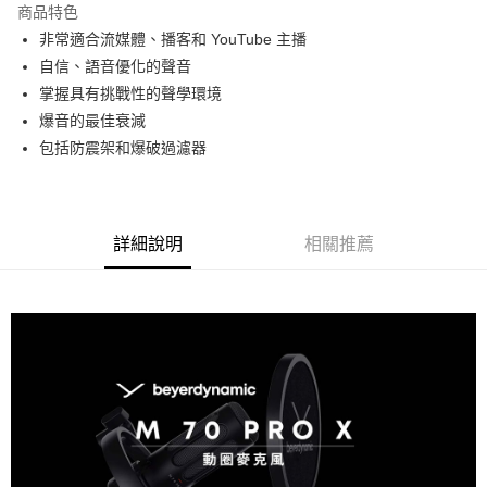
商品特色
6 期 0 利率 每期
NT$1,163
21家銀行
合作金庫商業銀行
第一商業銀行
非常適合流媒體、播客和 YouTube 主播
華南商業銀行
彰化商業銀行
12 期 0 利率 每期
NT$581
21家銀行
合作金庫商業銀行
第一商業銀行
自信、語音優化的聲音
上海商業儲蓄銀行
台北富邦商業銀行
華南商業銀行
彰化商業銀行
合作金庫商業銀行
第一商業銀行
超商取貨付款
國泰世華商業銀行
兆豐國際商業銀行
掌握具有挑戰性的聲學環境
上海商業儲蓄銀行
台北富邦商業銀行
華南商業銀行
彰化商業銀行
臺灣中小企業銀行
台中商業銀行
爆音的最佳衰減
國泰世華商業銀行
兆豐國際商業銀行
LINE Pay
上海商業儲蓄銀行
台北富邦商業銀行
匯豐（台灣）商業銀行
華泰商業銀行
臺灣中小企業銀行
台中商業銀行
包括防震架和爆破過濾器
國泰世華商業銀行
兆豐國際商業銀行
聯邦商業銀行
遠東國際商業銀行
匯豐（台灣）商業銀行
華泰商業銀行
Apple Pay
臺灣中小企業銀行
台中商業銀行
元大商業銀行
永豐商業銀行
聯邦商業銀行
遠東國際商業銀行
匯豐（台灣）商業銀行
華泰商業銀行
玉山商業銀行
星展（台灣）商業銀行
街口支付
元大商業銀行
永豐商業銀行
聯邦商業銀行
遠東國際商業銀行
台新國際商業銀行
中國信託商業銀行
玉山商業銀行
星展（台灣）商業銀行
詳細說明
相關推薦
元大商業銀行
永豐商業銀行
台灣樂天信用卡公司
悠遊付
台新國際商業銀行
中國信託商業銀行
玉山商業銀行
星展（台灣）商業銀行
台灣樂天信用卡公司
台新國際商業銀行
中國信託商業銀行
Google Pay
台灣樂天信用卡公司
全支付
全盈+PAY
AFTEE先享後付
相關說明
【關於「AFTEE先享後付」】
ATM付款
AFTEE先享後付是「在收到商品之後才付款」的支付方式。 讓您購物簡單