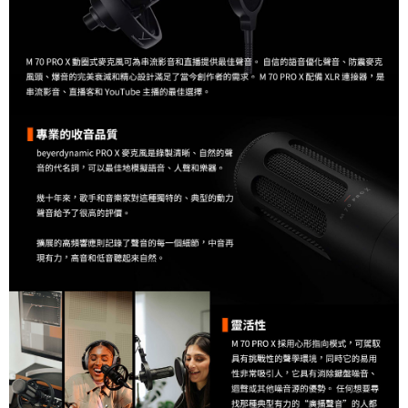
便利好安心！
１．簡單：不需註冊會員、不需綁卡、不需儲值。
運送方式
２．便利：只要手機號碼，簡訊認證，即可結帳。
３．安心：先確認商品／服務後，再付款。
全家取貨付款
每筆NT$60，滿NT$399(含以上)免運費
【「AFTEE先享後付」結帳流程】
１．於結帳方式選擇「AFTEE先享後付」後，將跳轉至「AFTEE先享後付」
萊爾富取貨付款
結帳頁面，進行簡訊認證並確認金額後，即可完成結帳。
２．訂單成立數日內，您將收到繳費通知簡訊。
每筆NT$60，滿NT$399(含以上)免運費
３．收到繳費通知簡訊後14天內，點擊此簡訊中的連結，可透過四大超商／
ATM／網路銀行／等多元方式進行付款，方視為交易完成。
7-11取貨付款
※ 請注意：結帳手續完成當下不需立刻繳費，但若您需要取消訂單，請聯絡
每筆NT$60，滿NT$399(含以上)免運費
購買商品的店家。未經商家同意取消之訂單仍視為有效，需透過AFTEE先享
後付繳納相關費用。
宅配
※ 交易是否成功請以「AFTEE先享後付 」之結帳頁面顯示為準，若有關於
是否繳費成功／繳費後需取消欲退款等相關疑問，請聯繫「AFTEE先享後付
每筆NT$75，滿NT$399(含以上)免運費
客戶支援中心」
https://netprotections.freshdesk.com/support/home
付款後門市自取
【注意事項】
１．透過由恩沛科技股份有限公司提供之「AFTEE先享後付」服務完成之交
免運費
易，需依本服務之必要範圍內提供個人資料，並將交易相關給付款項請求債
權轉讓予恩沛科技股份有限公司。
２．關於個人資料處理事宜，請瀏覽以下網址：
https://aftee.tw/terms/#terms3