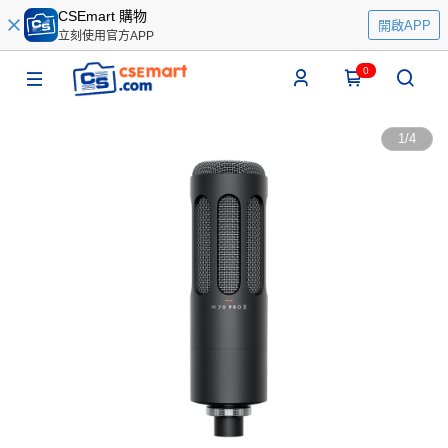
CSEmart 購物
開啟APP
立刻使用官方APP
0
1
/
4