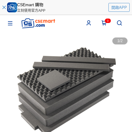
CSEmart 購物
開啟APP
立刻使用官方APP
0
1
/
2