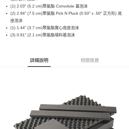
華南商業銀行
彰化商業銀行
12 期 0 利率 每期
NT$563
21家銀行
合作金庫商業銀行
第一商業銀行
(1) 2.03" (5.2 cm)聚氨酯 Convolute 蓋泡沫
上海商業儲蓄銀行
台北富邦商業銀行
華南商業銀行
彰化商業銀行
合作金庫商業銀行
第一商業銀行
LINE Pay
國泰世華商業銀行
兆豐國際商業銀行
(2) 2.94" (7.5 cm)聚氨酯 Pick N Pluck (0.50" x .50" 正方形) 底
上海商業儲蓄銀行
台北富邦商業銀行
華南商業銀行
彰化商業銀行
臺灣中小企業銀行
台中商業銀行
座泡沫
國泰世華商業銀行
兆豐國際商業銀行
Apple Pay
上海商業儲蓄銀行
台北富邦商業銀行
匯豐（台灣）商業銀行
華泰商業銀行
臺灣中小企業銀行
台中商業銀行
(1) 1.44" (3.7 cm)聚氨酯實心底座泡沫
國泰世華商業銀行
兆豐國際商業銀行
聯邦商業銀行
遠東國際商業銀行
匯豐（台灣）商業銀行
華泰商業銀行
街口支付
(3) 0.81" (2.1 cm)聚氨酯填料基泡沫
臺灣中小企業銀行
台中商業銀行
元大商業銀行
永豐商業銀行
聯邦商業銀行
遠東國際商業銀行
匯豐（台灣）商業銀行
華泰商業銀行
玉山商業銀行
星展（台灣）商業銀行
悠遊付
元大商業銀行
永豐商業銀行
聯邦商業銀行
遠東國際商業銀行
台新國際商業銀行
中國信託商業銀行
玉山商業銀行
星展（台灣）商業銀行
元大商業銀行
永豐商業銀行
台灣樂天信用卡公司
Google Pay
台新國際商業銀行
中國信託商業銀行
玉山商業銀行
星展（台灣）商業銀行
詳細說明
相關推薦
台灣樂天信用卡公司
台新國際商業銀行
中國信託商業銀行
全支付
台灣樂天信用卡公司
全盈+PAY
AFTEE先享後付
相關說明
【關於「AFTEE先享後付」】
ATM付款
AFTEE先享後付是「在收到商品之後才付款」的支付方式。 讓您購物簡單
便利好安心！
１．簡單：不需註冊會員、不需綁卡、不需儲值。
運送方式
２．便利：只要手機號碼，簡訊認證，即可結帳。
３．安心：先確認商品／服務後，再付款。