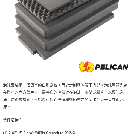
宅配
每筆NT$75，滿NT$399(含以上)免運費
【「AFTEE先享後付」結帳流程】
１．於結帳方式選擇「AFTEE先享後付」後，將跳轉至「AFTEE先享後付」
付款後門市自取
結帳頁面，進行簡訊認證並確認金額後，即可完成結帳。
２．訂單成立數日內，您將收到繳費通知簡訊。
免運費
３．收到繳費通知簡訊後14天內，點擊此簡訊中的連結，可透過四大超商／
ATM／網路銀行／等多元方式進行付款，方視為交易完成。
※ 請注意：結帳手續完成當下不需立刻繳費，但若您需要取消訂單，請聯絡
購買商品的店家。未經商家同意取消之訂單仍視為有效，需透過AFTEE先享
後付繳納相關費用。
※ 交易是否成功請以「AFTEE先享後付 」之結帳頁面顯示為準，若有關於
是否繳費成功／繳費後需取消欲退款等相關疑問，請聯繫「AFTEE先享後付
客戶支援中心」
https://netprotections.freshdesk.com/support/home
【注意事項】
１．透過由恩沛科技股份有限公司提供之「AFTEE先享後付」服務完成之交
泡沫套裝是一個簡單的自助系統，用於定制您的箱子內部。泡沫層預先刻
易，需依本服務之必要範圍內提供個人資料，並將交易相關給付款項請求債
在微小的立方體中。只需將您的設備放在泡沫、膠帶或粉筆上以標記泡
權轉讓予恩沛科技股份有限公司。
沫，然後拔掉即可。始終在您的設備和機箱壁之間留出至少一英寸的泡
２．關於個人資料處理事宜，請瀏覽以下網址：
https://aftee.tw/terms/#terms3
沫。
３．未成年的使用者請事先徵得法定代理人或監護人之同意方可使用
「AFTEE先享後付」，若未經同意申辦者引起之損失，本公司不負相關責
套件包括：
任。
４．使用「AFTEE先享後付」時，將依據個別帳號之用戶狀況，依本公司即
時審查核予不同之上限額度；若仍有額度不足之情形，本公司將視審查結果
(1) 2.03" (5.2 cm)聚氨酯 Convolute 蓋泡沫