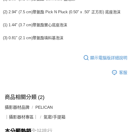
請求用戶進行身份認證。
５．嚴禁一人註冊多個帳號或使用他人資訊註冊。若發現惡意使用之情形，
(2) 2.94" (7.5 cm)聚氨酯 Pick N Pluck (0.50" x .50" 正方形) 底座泡沫
恩沛科技股份有限公司將有權停止該用戶之使用額度並採取法律行動。
(1) 1.44" (3.7 cm)聚氨酯實心底座泡沫
(3) 0.81" (2.1 cm)聚氨酯填料基泡沫
顯示電腦版詳細說明
客服
商品相關分類 (2)
攝影器材品牌
PELICAN
｜攝影器材專區｜
氣密/手提箱
本分類熱銷
全站排行