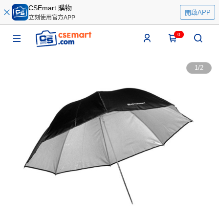
CSEmart 購物
開啟APP
立刻使用官方APP
0
1
/
2