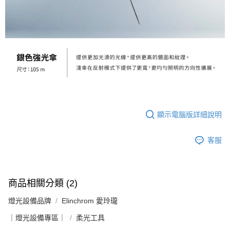
運送方式
２．便利：只要手機號碼，簡訊認證，即可結帳。
３．安心：先確認商品／服務後，再付款。
宅配
每筆NT$75，滿NT$399(含以上)免運費
【「AFTEE先享後付」結帳流程】
１．於結帳方式選擇「AFTEE先享後付」後，將跳轉至「AFTEE先享後付」
付款後門市自取
結帳頁面，進行簡訊認證並確認金額後，即可完成結帳。
２．訂單成立數日內，您將收到繳費通知簡訊。
免運費
３．收到繳費通知簡訊後14天內，點擊此簡訊中的連結，可透過四大超商／
ATM／網路銀行／等多元方式進行付款，方視為交易完成。
※ 請注意：結帳手續完成當下不需立刻繳費，但若您需要取消訂單，請聯絡
購買商品的店家。未經商家同意取消之訂單仍視為有效，需透過AFTEE先享
後付繳納相關費用。
顯示電腦版詳細說明
※ 交易是否成功請以「AFTEE先享後付 」之結帳頁面顯示為準，若有關於
是否繳費成功／繳費後需取消欲退款等相關疑問，請聯繫「AFTEE先享後付
客戶支援中心」
https://netprotections.freshdesk.com/support/home
客服
【注意事項】
１．透過由恩沛科技股份有限公司提供之「AFTEE先享後付」服務完成之交
易，需依本服務之必要範圍內提供個人資料，並將交易相關給付款項請求債
商品相關分類 (2)
權轉讓予恩沛科技股份有限公司。
２．關於個人資料處理事宜，請瀏覽以下網址：
燈光設備品牌
Elinchrom 愛玲瓏
https://aftee.tw/terms/#terms3
３．未成年的使用者請事先徵得法定代理人或監護人之同意方可使用
｜燈光設備專區｜
柔光工具
「AFTEE先享後付」，若未經同意申辦者引起之損失，本公司不負相關責
任。